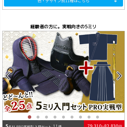
色・デザイン別11種はこちら
経験者の方に。実戦向きの5ミリ
5
79,310~82,830
11
PRO実戦型 入門