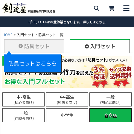
剣道用品専門店 剣道屋
8/11,13,14はお盆休業となります。
詳しくはこちら
HOME
入門セット・防具セット一覧
防具セット
入門セット
防具セットはこちら
中-高生
中-高生
一般
(初心者向け)
(経験者向け)
(初心者向け)
一般
小学生
全商品
(経験者向け)