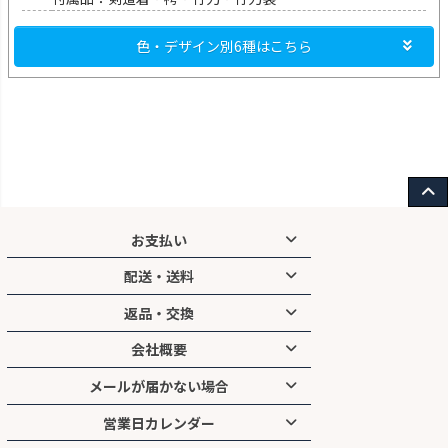
色・デザイン別6種はこちら
お支払い
配送・送料
クレジットカード／代引／銀行振込／コンビニ前払い／後払い／
PayPay／キャリア決済
返品・交換
送料無料
3,000円以上お買い上げで
手数料
会社概要
宅配便：地域別送料
代引：300円（※1万円以上で無料）
防具のサイズ交換は送料無料
メール便：全国一律200円
コンビニ前払い：200円
刺繍入り剣道着・垂れゼッケンは商品の性質上、交換・返品不可と
メールが届かない場合
有限会社ネットウイング
14時までのご注文は通常、翌営業日に出荷
後払い．ＣＯＭ：300円
なります
325-0001 栃木県那須郡那須町高久甲5980−1
※混雑時は1〜2日遅れる場合がございます
営業日カレンダー
詳しくは
ご利用ガイド
をご確認ください
ご注文完了・発送通知メールが届かない場合は、メールアドレスの
電話：0120-987-071(平日9:00〜17:15)
※取寄品を含むご注文は入荷後にまとめて発送となります。
品種変更・注文間違いなどお客様都合の交換・返品は送料ご負担と
誤入力や受信拒否設定が原因の可能性があります。