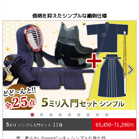
価格を抑えたシンプルな織刺仕様
5
65,450~71,390
11
シンプル入門
面：柔らかい5mmピッチ・シンプルな見た目