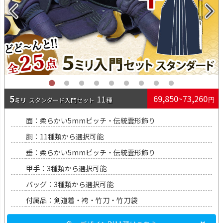
5
69,850~73,260
11
スタンダード入門
面：柔らかい5mmピッチ・伝統雲形飾り
胴：11種類から選択可能
垂：柔らかい5mmピッチ・伝統雲形飾り
甲手：3種類から選択可能
バッグ：3種類から選択可能
付属品：剣道着・袴・竹刀・竹刀袋