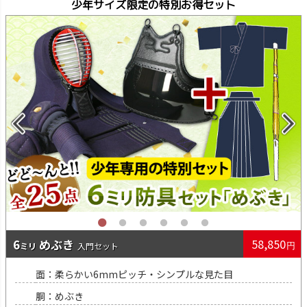
少年サイズ限定の特別お得セット
6
めぶき
58,850
入門
面：柔らかい6mmピッチ・シンプルな見た目
胴：めぶき