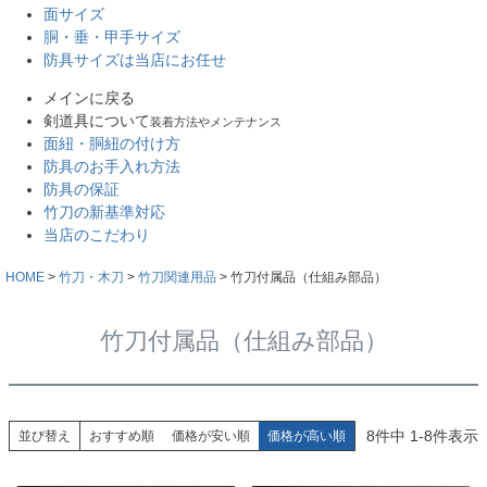
面サイズ
胴・垂・甲手サイズ
防具サイズは当店にお任せ
メインに戻る
剣道具について
装着方法やメンテナンス
面紐・胴紐の付け方
防具のお手入れ方法
防具の保証
竹刀の新基準対応
当店のこだわり
HOME
竹刀・木刀
竹刀関連用品
竹刀付属品（仕組み部品）
竹刀付属品（仕組み部品）
8
件中
1
-
8
件表示
並び替え
おすすめ順
価格が安い順
価格が高い順