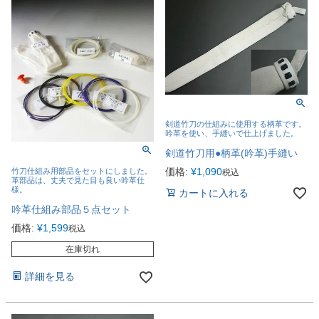
剣道竹刀の仕組みに使用する柄革です。
吟革を使い、手縫いで仕上げました。
剣道竹刀用●柄革(吟革)手縫い
価格:
¥
1,090
竹刀仕組み用部品をセットにしました。
税込
革部品は、丈夫で見た目も良い吟革仕
様。
カートに入れる
吟革仕組み部品５点セット
価格:
¥
1,599
税込
在庫切れ
詳細を見る