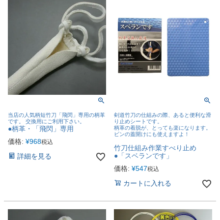
当店の人気柄短竹刀「飛閃」専用の柄革
剣道竹刀の仕組みの際、あると便利な滑
です。 交換用にご利用下さい。
り止めシートです。
●柄革・「飛閃」専用
柄革の着脱が、とっても楽になります。
ビンの蓋開けにも使えますよ！
価格:
¥
968
税込
竹刀仕組み作業すべり止め
●「スベランです」
詳細を見る
価格:
¥
547
税込
カートに入れる