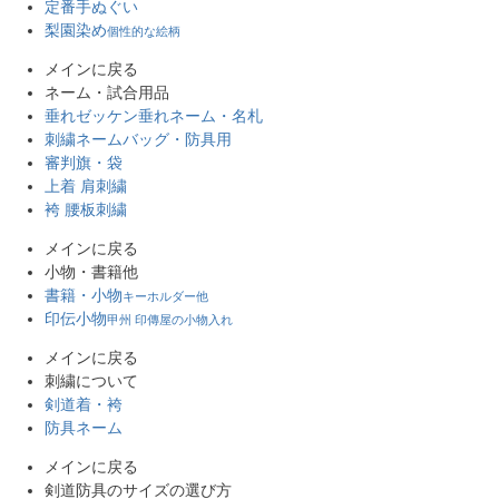
定番手ぬぐい
梨園染め
個性的な絵柄
メインに戻る
ネーム・試合用品
垂れゼッケン
垂れネーム・名札
刺繍ネーム
バッグ・防具用
審判旗・袋
上着 肩刺繍
袴 腰板刺繍
メインに戻る
小物・書籍他
書籍・小物
キーホルダー他
印伝小物
甲州 印傳屋の小物入れ
メインに戻る
刺繍について
剣道着・袴
防具ネーム
メインに戻る
剣道防具のサイズの選び方