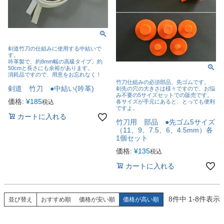
剣道竹刀の仕組みに使用する中結いで
す。
吟革製で、約8mm幅の高級タイプ。約
50cmと長さにも余裕があります。
消耗品ですので、用意をお忘れなく！
竹刀仕組みの必須部品、先ゴムです。
剣道 竹刀 ●中結い(吟革)
剣先の穴の大きさは様々ですので、お悩
み不要の5サイズセットでの販売です。
価格:
¥
185
各サイズが手元にあると、とっても便利
税込
ですよ。
カートに入れる
竹刀用 部品 ●先ゴム5サイズ
（11、9、7.5、6、4.5mm）各
1個セット
価格:
¥
135
税込
カートに入れる
8
件中
1
-
8
件表示
並び替え
おすすめ順
価格が安い順
価格が高い順