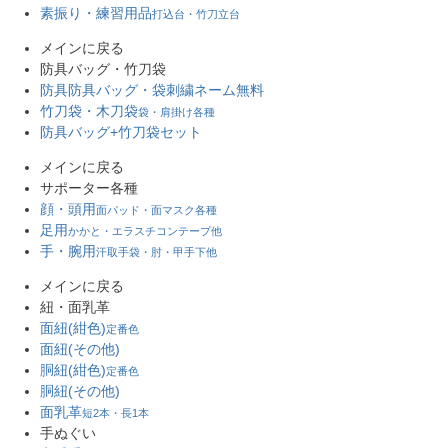
素振り・練習用品
打込台・竹刀立台
メインに戻る
防具バッグ・竹刀袋
防具防具バッグ・袋
刺繍ネーム無料
竹刀袋・木刀袋
袋・肩掛け各種
防具バッグ+竹刀袋セット
メインに戻る
サポーター各種
顔・頭用
面パッド・面マスク各種
足用
かかと・エラスチコンテープ他
手・腕用
汗取手袋・肘・甲手下他
メインに戻る
紐・面乳革
面紐(紺色)
定番色
面紐(その他)
胴紐(紺色)
定番色
胴紐(その他)
面乳革
短2本・長1本
手ぬぐい