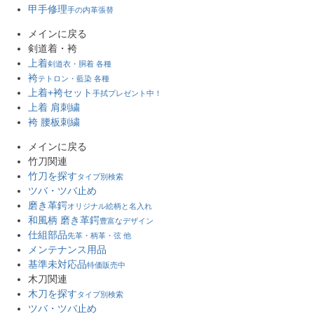
甲手修理
手の内革張替
メインに戻る
剣道着・袴
上着
剣道衣・胴着 各種
袴
テトロン・藍染 各種
上着+袴セット
手拭プレゼント中！
上着 肩刺繍
袴 腰板刺繍
メインに戻る
竹刀関連
竹刀を探す
タイプ別検索
ツバ・ツバ止め
磨き革鍔
オリジナル絵柄と名入れ
和風柄 磨き革鍔
豊富なデザイン
仕組部品
先革・柄革・弦 他
メンテナンス用品
基準未対応品
特価販売中
木刀関連
木刀を探す
タイプ別検索
ツバ・ツバ止め