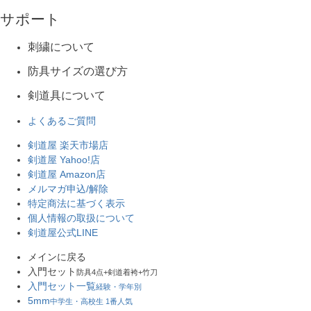
サポート
刺繍について
防具サイズの選び方
剣道具について
よくあるご質問
剣道屋 楽天市場店
剣道屋 Yahoo!店
剣道屋 Amazon店
メルマガ申込/解除
特定商法に基づく表示
個人情報の取扱について
剣道屋公式LINE
メインに戻る
入門セット
防具4点+剣道着袴+竹刀
入門セット一覧
経験・学年別
5mm
中学生・高校生 1番人気