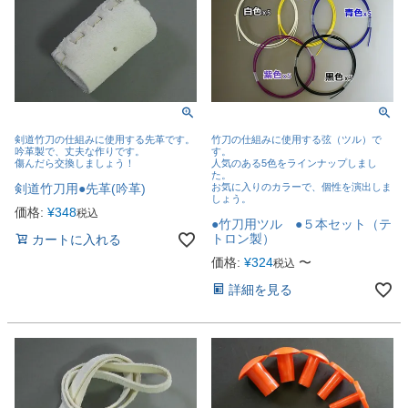
剣道竹刀の仕組みに使用する先革です。
竹刀の仕組みに使用する弦（ツル）で
吟革製で、丈夫な作りです。
す。
傷んだら交換しましょう！
人気のある5色をラインナップしまし
た。
剣道竹刀用●先革(吟革)
お気に入りのカラーで、個性を演出しま
しょう。
価格:
¥
348
税込
●竹刀用ツル ●５本セット（テ
トロン製）
カートに入れる
価格:
¥
324
〜
税込
詳細を見る