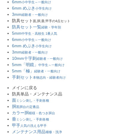
6mm
小中学生～一般向け
6mm めぶき
小学生向け
3mm
経験者・一般向け
防具セット
面,胴,垂,甲手の4点セット
防具セット一覧
経験・学年別
5mm
中学生・高校生 1番人気
6mm
小中学生～一般向け
6mm めぶき
小学生向け
3mm
経験者・一般向け
10mm十字刺
経験者・一般向け
5mm「明鏡」
中学生～一般向け
5mm「極」
経験者・一般向け
手刺セット
本物志向・経験者向け
メインに戻る
防具単品・メンテナンス品
面
ミシン刺し・手刺各種
胴
黒胴台の定番品
カラー胴
模様・色つき胴台
垂
ミシン刺し・手刺各種
甲手
人気の洗える甲手
メンテナンス用品
補修・洗浄