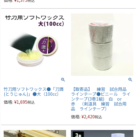
価格:
¥
1,375
税込
竹刀用ソフトワックス●「刀潤
【取寄品】 練習 試合用品
(とうじゅん)」●大（100cc）
ラインテープ●ビニール ライ
ンテープ(3巻1組) 白 or
価格:
¥
1,695
税込
赤 （剣道具 練習 試合用
品 ラインテープ）
価格:
¥
2,420
税込