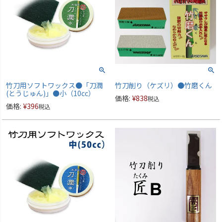
竹刀用ソフトワックス●「刀潤
竹刀削り（ケズリ）●竹磨くん
(とうじゅん)」●小（10cc）
価格:
¥
838
税込
価格:
¥
396
税込