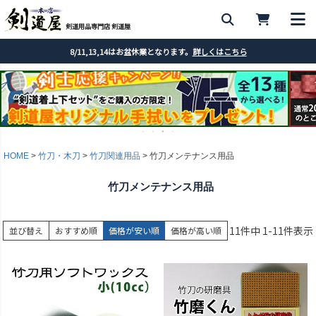
剣道用品専門店 剣道屋
8/11,13,14はお盆休業となります。
詳しくはこちら
HOME
竹刀・木刀
竹刀関連用品
竹刀メンテナンス用品
竹刀メンテナンス用品
11
件中
1
-
11
件表示
並び替え
おすすめ順
価格が安い順
価格が高い順