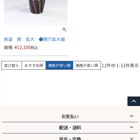
剣道 鍔 拡大 ●鍔穴拡大器
価格:
¥
12,100
税込
11
件中
1
-
11
件表示
並び替え
おすすめ順
価格が安い順
価格が高い順
お支払い
配送・送料
クレジットカード／代引／銀行振込／コンビニ前払い／後払い／
PayPay／キャリア決済
返品・交換