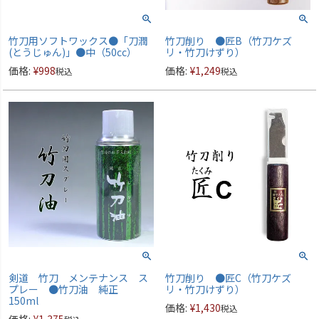
竹刀用ソフトワックス●「刀潤
竹刀削り ●匠B（竹刀ケズ
(とうじゅん)」●中（50cc）
リ・竹刀けずり）
価格:
¥
998
価格:
¥
1,249
税込
税込
剣道 竹刀 メンテナンス ス
竹刀削り ●匠C（竹刀ケズ
プレー ●竹刀油 純正
リ・竹刀けずり）
150ml
価格:
¥
1,430
税込