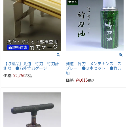
【取寄品】剣道 竹刀 竹刀計
剣道 竹刀 メンテナンス ス
測器 ●万能竹刀ゲージ
プレー ●３本セット ●竹刀
油
価格:
¥
2,750
税込
価格:
¥
4,015
税込