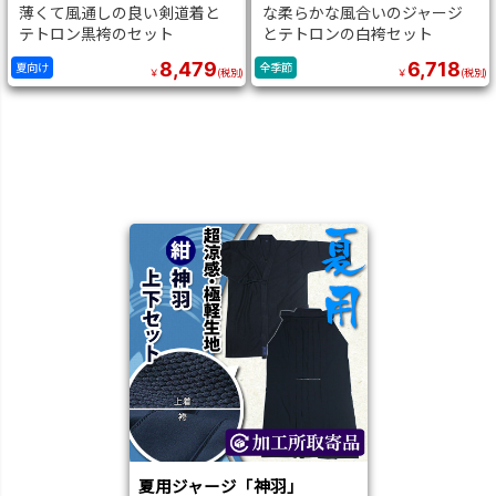
薄くて風通しの良い剣道着と
な柔らかな風合いのジャージ
テトロン黒袴のセット
とテトロンの白袴セット
8,479
6,718
夏向け
全季節
￥
(税別)
￥
(税別)
夏用ジャージ「神羽」