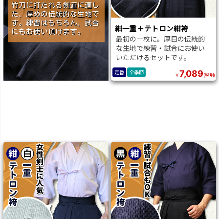
竹刀に打たれる剣道に適し
た、厚めの伝統的な生地で
す。練習はもちろん、試合
紺一重＋テトロン紺袴
にもお使い頂けます。
最初の一枚に。厚目の伝統的
な生地で練習・試合にお使い
いただけるセットです。
7,089
定番
全季節
￥
(税別)