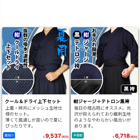
クール＆ドライ上下セット
紺ジャージ＋テトロン黒袴
上着・袴共にメッシュ生地仕
毎日の稽古用にオススメ。光
様のセット。
沢が抑えられており織刺生地
薄くて風通しが良いので夏に
のようなやわらかい風合いが
ぴったりです。
あります。
9,537
6,718
夏向け
全季節
￥
(税別)
￥
(税別)