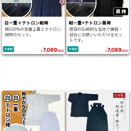
白一重＋テトロン紺袴
紺一重+テトロン黒袴
綿100%の定番上着とテトロン
厚目の伝統的な生地で練習・
紺袴のセット。
試合にお使いいただけるセッ
トです。
7,089
7,089
全季節
全季節
￥
(税別)
￥
(税別)