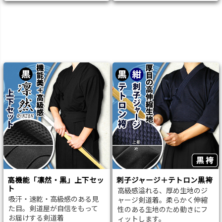
高機能「凛然・黒」上下セッ
刺子ジャージ＋テトロン黒袴
ト
高級感溢れる、厚め生地のジ
吸汗・速乾・高級感のある見
ャージ剣道着。柔らかく伸縮
た目。剣道屋が自信をもって
性のある生地のため動きにフ
お届けする剣道着
ィットします。