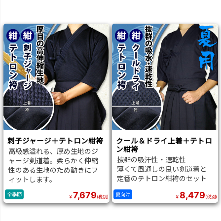
刺子ジャージ＋テトロン紺袴
クール＆ドライ上着＋テトロ
ン紺袴
高級感溢れる、厚め生地のジ
抜群の吸汗性・速乾性
ャージ剣道着。柔らかく伸縮
薄くて風通しの良い剣道着と
性のある生地のため動きにフ
定番のテトロン紺袴のセット
ィットします。
7,679
8,479
全季節
夏向け
￥
(税別)
￥
(税別)