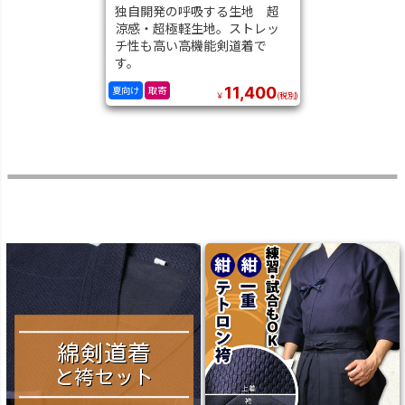
独自開発の呼吸する生地 超
涼感・超極軽生地。ストレッ
チ性も高い高機能剣道着で
す。
11,400
夏向け
取寄
￥
(税別)
綿剣道着
と袴セット