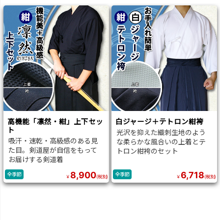
高機能「凛然・紺」上下セッ
白ジャージ＋テトロン紺袴
ト
光沢を抑えた織刺生地のよう
吸汗・速乾・高級感のある見
な柔らかな風合いの上着とテ
た目。剣道屋が自信をもって
トロン紺袴のセット
お届けする剣道着
8,900
6,718
全季節
全季節
￥
(税別)
￥
(税別)