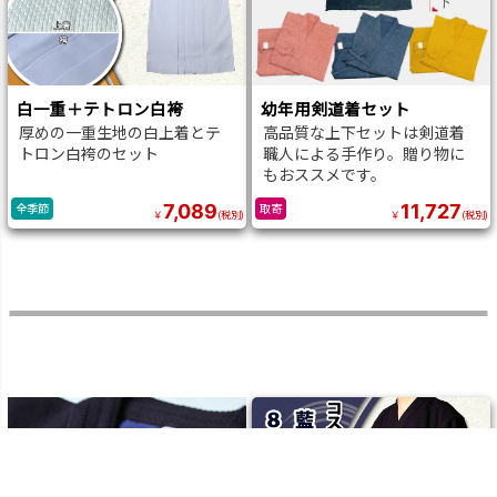
白一重＋テトロン白袴
幼年用剣道着セット
厚めの一重生地の白上着とテ
高品質な上下セットは剣道着
トロン白袴のセット
職人による手作り。贈り物に
もおススメです。
7,089
11,727
全季節
取寄
￥
(税別)
￥
(税別)