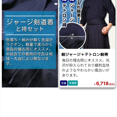
ジャージ剣道着
と袴セット
色落ち・縮みが無く洗濯が
ラクチン。軽量で柔らかく
普段の稽古用にオススメ。
紺ジャージ＋テトロン紺袴
※試合での着用の可否は地
域・大会により異なりま
毎日の稽古用にオススメ。光
す。
沢が抑えられており織刺生地
のようなやわらかい風合いが
あります。
6,718
定番
全季節
￥
(税別)