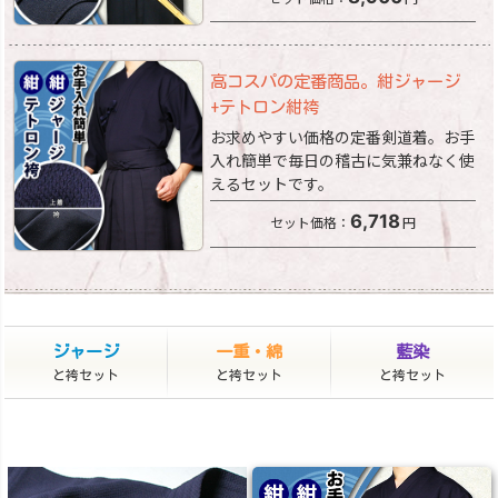
高コスパの定番商品。紺ジャージ
+テトロン紺袴
お求めやすい価格の定番剣道着。お手
入れ簡単で毎日の稽古に気兼ねなく使
えるセットです。
6,718
セット価格：
円
ジャージ
一重・綿
藍染
と袴セット
と袴セット
と袴セット