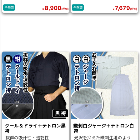
8,900
7,679
全季節
全季節
￥
(税別)
￥
(税別)
クール＆ドライ＋テトロン黒
織刺白ジャージ＋テトロン白
袴
袴
抜群の吸汗性・速乾性
光沢を抑えた織刺生地のよう