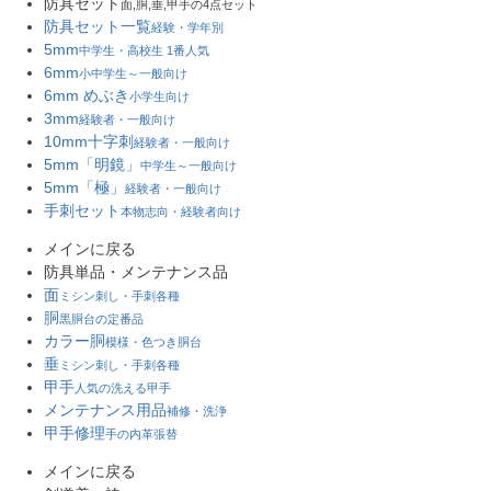
防具セット
面,胴,垂,甲手の4点セット
防具セット一覧
経験・学年別
5mm
中学生・高校生 1番人気
6mm
小中学生～一般向け
6mm めぶき
小学生向け
3mm
経験者・一般向け
10mm十字刺
経験者・一般向け
5mm「明鏡」
中学生～一般向け
5mm「極」
経験者・一般向け
手刺セット
本物志向・経験者向け
メインに戻る
防具単品・メンテナンス品
面
ミシン刺し・手刺各種
胴
黒胴台の定番品
カラー胴
模様・色つき胴台
垂
ミシン刺し・手刺各種
甲手
人気の洗える甲手
メンテナンス用品
補修・洗浄
甲手修理
手の内革張替
メインに戻る