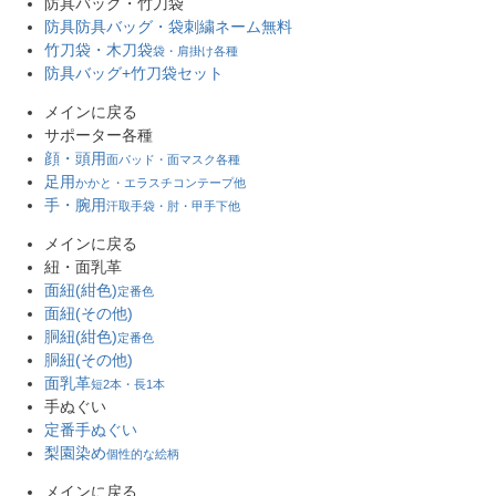
防具バッグ・竹刀袋
防具防具バッグ・袋
刺繍ネーム無料
竹刀袋・木刀袋
袋・肩掛け各種
防具バッグ+竹刀袋セット
メインに戻る
サポーター各種
顔・頭用
面パッド・面マスク各種
足用
かかと・エラスチコンテープ他
手・腕用
汗取手袋・肘・甲手下他
メインに戻る
紐・面乳革
面紐(紺色)
定番色
面紐(その他)
胴紐(紺色)
定番色
胴紐(その他)
面乳革
短2本・長1本
手ぬぐい
定番手ぬぐい
梨園染め
個性的な絵柄
メインに戻る