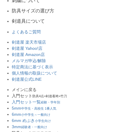
刺繍について
防具サイズの選び方
剣道具について
よくあるご質問
剣道屋 楽天市場店
剣道屋 Yahoo!店
剣道屋 Amazon店
メルマガ申込/解除
特定商法に基づく表示
個人情報の取扱について
剣道屋公式LINE
メインに戻る
入門セット
防具4点+剣道着袴+竹刀
入門セット一覧
経験・学年別
5mm
中学生・高校生 1番人気
6mm
小中学生～一般向け
6mm めぶき
小学生向け
3mm
経験者・一般向け