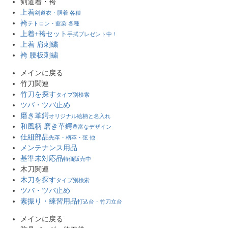
剣道着・袴
上着
剣道衣・胴着 各種
袴
テトロン・藍染 各種
上着+袴セット
手拭プレゼント中！
上着 肩刺繍
袴 腰板刺繍
メインに戻る
竹刀関連
竹刀を探す
タイプ別検索
ツバ・ツバ止め
磨き革鍔
オリジナル絵柄と名入れ
和風柄 磨き革鍔
豊富なデザイン
仕組部品
先革・柄革・弦 他
メンテナンス用品
基準未対応品
特価販売中
木刀関連
木刀を探す
タイプ別検索
ツバ・ツバ止め
素振り・練習用品
打込台・竹刀立台
メインに戻る