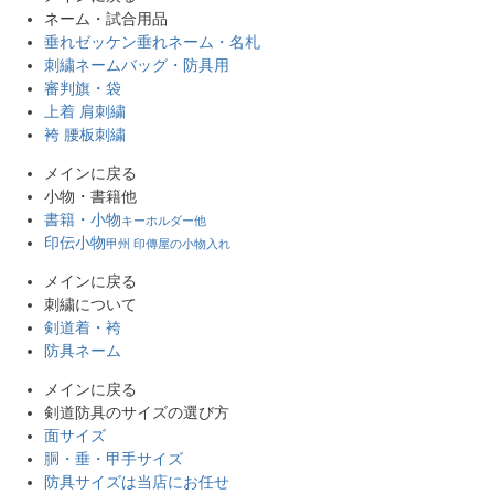
ネーム・試合用品
垂れゼッケン
垂れネーム・名札
刺繍ネーム
バッグ・防具用
審判旗・袋
上着 肩刺繍
袴 腰板刺繍
メインに戻る
小物・書籍他
書籍・小物
キーホルダー他
印伝小物
甲州 印傳屋の小物入れ
メインに戻る
刺繍について
剣道着・袴
防具ネーム
メインに戻る
剣道防具のサイズの選び方
面サイズ
胴・垂・甲手サイズ
防具サイズは当店にお任せ