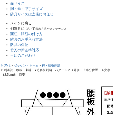
面サイズ
胴・垂・甲手サイズ
防具サイズは当店にお任せ
メインに戻る
剣道具について
装着方法やメンテナンス
面紐・胴紐の付け方
防具のお手入れ方法
防具の保証
竹刀の新基準対応
当店のこだわり
HOME
ゼッケン・ネーム
袴・腰板刺繍
剣道袴 腰板 刺繍 ●袴腰板刺繍 パターン２（外側・上半分位置 ４文字
［2.5cm角 目安］）