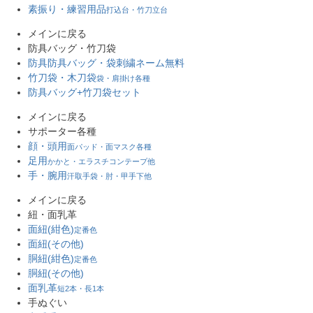
素振り・練習用品
打込台・竹刀立台
メインに戻る
防具バッグ・竹刀袋
防具防具バッグ・袋
刺繍ネーム無料
竹刀袋・木刀袋
袋・肩掛け各種
防具バッグ+竹刀袋セット
メインに戻る
サポーター各種
顔・頭用
面パッド・面マスク各種
足用
かかと・エラスチコンテープ他
手・腕用
汗取手袋・肘・甲手下他
メインに戻る
紐・面乳革
面紐(紺色)
定番色
面紐(その他)
胴紐(紺色)
定番色
胴紐(その他)
面乳革
短2本・長1本
手ぬぐい