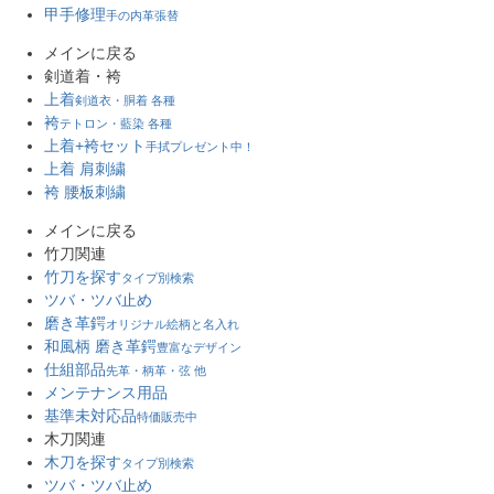
甲手修理
手の内革張替
メインに戻る
剣道着・袴
上着
剣道衣・胴着 各種
袴
テトロン・藍染 各種
上着+袴セット
手拭プレゼント中！
上着 肩刺繍
袴 腰板刺繍
メインに戻る
竹刀関連
竹刀を探す
タイプ別検索
ツバ・ツバ止め
磨き革鍔
オリジナル絵柄と名入れ
和風柄 磨き革鍔
豊富なデザイン
仕組部品
先革・柄革・弦 他
メンテナンス用品
基準未対応品
特価販売中
木刀関連
木刀を探す
タイプ別検索
ツバ・ツバ止め