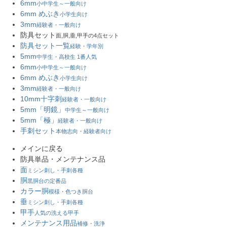
6mm
小中学生～一般向け
6mm めぶき
小学生向け
3mm
経験者・一般向け
防具セット
面,胴,垂,甲手の4点セット
防具セット一覧
経験・学年別
5mm
中学生・高校生 1番人気
6mm
小中学生～一般向け
6mm めぶき
小学生向け
3mm
経験者・一般向け
10mm十字刺
経験者・一般向け
5mm「明鏡」
中学生～一般向け
5mm「極」
経験者・一般向け
手刺セット
本物志向・経験者向け
メインに戻る
防具単品・メンテナンス品
面
ミシン刺し・手刺各種
胴
黒胴台の定番品
カラー胴
模様・色つき胴台
垂
ミシン刺し・手刺各種
甲手
人気の洗える甲手
メンテナンス用品
補修・洗浄