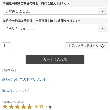
須
※腰板刺繍をご希望の袴と一緒にご購入下さい。
)
(
必
須
※只今の納期は受付後、土日祝日を除き3週間かかります
)
(
必
須
)
お気に入りに登録する
カートに入れる
送料込
商品についてのお問い合わせ
返品特約について
5.00
1