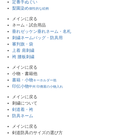
定番手ぬぐい
梨園染め
個性的な絵柄
メインに戻る
ネーム・試合用品
垂れゼッケン
垂れネーム・名札
刺繍ネーム
バッグ・防具用
審判旗・袋
上着 肩刺繍
袴 腰板刺繍
メインに戻る
小物・書籍他
書籍・小物
キーホルダー他
印伝小物
甲州 印傳屋の小物入れ
メインに戻る
刺繍について
剣道着・袴
防具ネーム
メインに戻る
剣道防具のサイズの選び方