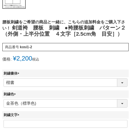
腰板刺繍をご希望の商品と一緒に、こちらの追加料金をご購入下さ
剣道袴 腰板 刺繍 ●袴腰板刺繍 パターン２
い！
（外側・上半分位置 ４文字［2.5cm角 目安］）
商品番号
kosi1-2
¥
2,200
価格:
税込
刺繍書体
(
必
須
刺繍色
)
(
必
須
刺繍文字
)
(
必