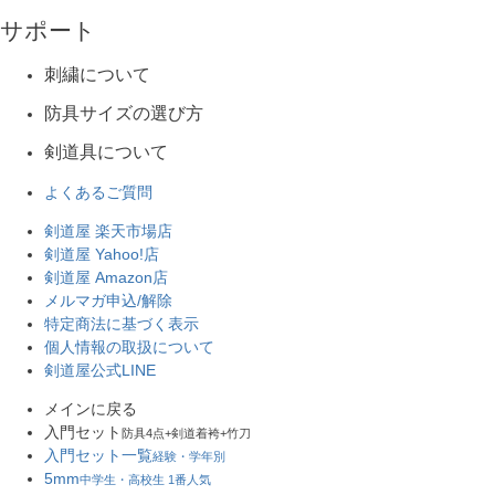
サポート
刺繍について
防具サイズの選び方
剣道具について
よくあるご質問
剣道屋 楽天市場店
剣道屋 Yahoo!店
剣道屋 Amazon店
メルマガ申込/解除
特定商法に基づく表示
個人情報の取扱について
剣道屋公式LINE
メインに戻る
入門セット
防具4点+剣道着袴+竹刀
入門セット一覧
経験・学年別
5mm
中学生・高校生 1番人気