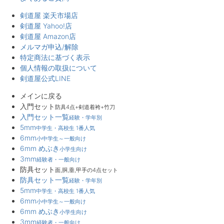
剣道屋 楽天市場店
剣道屋 Yahoo!店
剣道屋 Amazon店
メルマガ申込/解除
特定商法に基づく表示
個人情報の取扱について
剣道屋公式LINE
メインに戻る
入門セット
防具4点+剣道着袴+竹刀
入門セット一覧
経験・学年別
5mm
中学生・高校生 1番人気
6mm
小中学生～一般向け
6mm めぶき
小学生向け
3mm
経験者・一般向け
防具セット
面,胴,垂,甲手の4点セット
防具セット一覧
経験・学年別
5mm
中学生・高校生 1番人気
6mm
小中学生～一般向け
6mm めぶき
小学生向け
3mm
経験者・一般向け