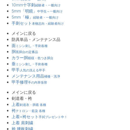
10mm十字刺
経験者・一般向け
5mm「明鏡」
中学生～一般向け
5mm「極」
経験者・一般向け
手刺セット
本物志向・経験者向け
メインに戻る
防具単品・メンテナンス品
面
ミシン刺し・手刺各種
胴
黒胴台の定番品
カラー胴
模様・色つき胴台
垂
ミシン刺し・手刺各種
甲手
人気の洗える甲手
メンテナンス用品
補修・洗浄
甲手修理
手の内革張替
メインに戻る
剣道着・袴
上着
剣道衣・胴着 各種
袴
テトロン・藍染 各種
上着+袴セット
手拭プレゼント中！
上着 肩刺繍
袴 腰板刺繍