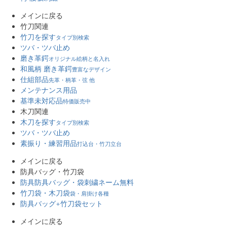
メインに戻る
竹刀関連
竹刀を探す
タイプ別検索
ツバ・ツバ止め
磨き革鍔
オリジナル絵柄と名入れ
和風柄 磨き革鍔
豊富なデザイン
仕組部品
先革・柄革・弦 他
メンテナンス用品
基準未対応品
特価販売中
木刀関連
木刀を探す
タイプ別検索
ツバ・ツバ止め
素振り・練習用品
打込台・竹刀立台
メインに戻る
防具バッグ・竹刀袋
防具防具バッグ・袋
刺繍ネーム無料
竹刀袋・木刀袋
袋・肩掛け各種
防具バッグ+竹刀袋セット
メインに戻る