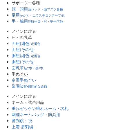
サポーター各種
顔・頭用
面パッド・面マスク各種
足用
かかと・エラスチコンテープ他
手・腕用
汗取手袋・肘・甲手下他
メインに戻る
紐・面乳革
面紐(紺色)
定番色
面紐(その他)
胴紐(紺色)
定番色
胴紐(その他)
面乳革
短2本・長1本
手ぬぐい
定番手ぬぐい
梨園染め
個性的な絵柄
メインに戻る
ネーム・試合用品
垂れゼッケン
垂れネーム・名札
刺繍ネーム
バッグ・防具用
審判旗・袋
上着 肩刺繍