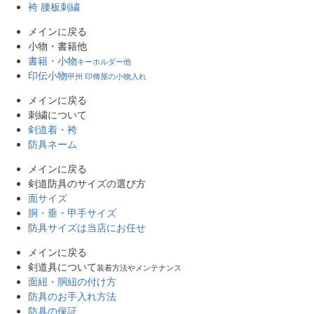
袴 腰板刺繍
メインに戻る
小物・書籍他
書籍・小物
キーホルダー他
印伝小物
甲州 印傳屋の小物入れ
メインに戻る
刺繍について
剣道着・袴
防具ネーム
メインに戻る
剣道防具のサイズの選び方
面サイズ
胴・垂・甲手サイズ
防具サイズは当店にお任せ
メインに戻る
剣道具について
装着方法やメンテナンス
面紐・胴紐の付け方
防具のお手入れ方法
防具の保証