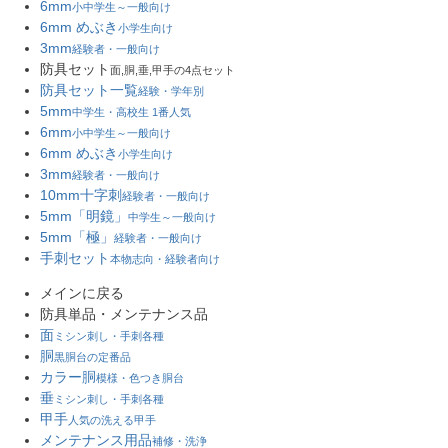
6mm
小中学生～一般向け
6mm めぶき
小学生向け
3mm
経験者・一般向け
防具セット
面,胴,垂,甲手の4点セット
防具セット一覧
経験・学年別
5mm
中学生・高校生 1番人気
6mm
小中学生～一般向け
6mm めぶき
小学生向け
3mm
経験者・一般向け
10mm十字刺
経験者・一般向け
5mm「明鏡」
中学生～一般向け
5mm「極」
経験者・一般向け
手刺セット
本物志向・経験者向け
メインに戻る
防具単品・メンテナンス品
面
ミシン刺し・手刺各種
胴
黒胴台の定番品
カラー胴
模様・色つき胴台
垂
ミシン刺し・手刺各種
甲手
人気の洗える甲手
メンテナンス用品
補修・洗浄