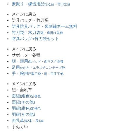
素振り・練習用品
打込台・竹刀立台
メインに戻る
防具バッグ・竹刀袋
防具防具バッグ・袋
刺繍ネーム無料
竹刀袋・木刀袋
袋・肩掛け各種
防具バッグ+竹刀袋セット
メインに戻る
サポーター各種
顔・頭用
面パッド・面マスク各種
足用
かかと・エラスチコンテープ他
手・腕用
汗取手袋・肘・甲手下他
メインに戻る
紐・面乳革
面紐(紺色)
定番色
面紐(その他)
胴紐(紺色)
定番色
胴紐(その他)
面乳革
短2本・長1本
手ぬぐい