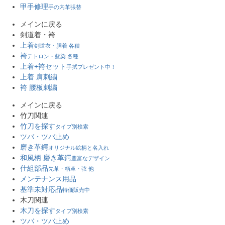
甲手修理
手の内革張替
メインに戻る
剣道着・袴
上着
剣道衣・胴着 各種
袴
テトロン・藍染 各種
上着+袴セット
手拭プレゼント中！
上着 肩刺繍
袴 腰板刺繍
メインに戻る
竹刀関連
竹刀を探す
タイプ別検索
ツバ・ツバ止め
磨き革鍔
オリジナル絵柄と名入れ
和風柄 磨き革鍔
豊富なデザイン
仕組部品
先革・柄革・弦 他
メンテナンス用品
基準未対応品
特価販売中
木刀関連
木刀を探す
タイプ別検索
ツバ・ツバ止め