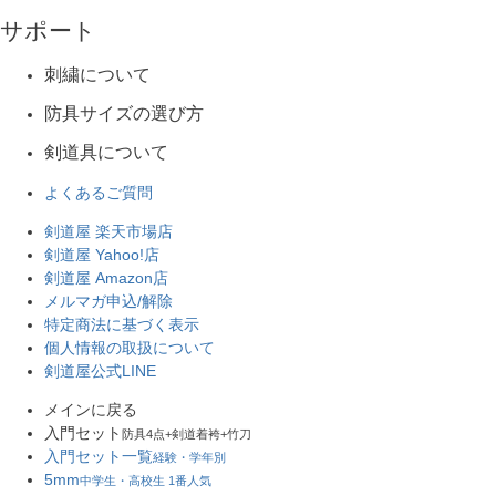
サポート
刺繍について
防具サイズの選び方
剣道具について
よくあるご質問
剣道屋 楽天市場店
剣道屋 Yahoo!店
剣道屋 Amazon店
メルマガ申込/解除
特定商法に基づく表示
個人情報の取扱について
剣道屋公式LINE
メインに戻る
入門セット
防具4点+剣道着袴+竹刀
入門セット一覧
経験・学年別
5mm
中学生・高校生 1番人気