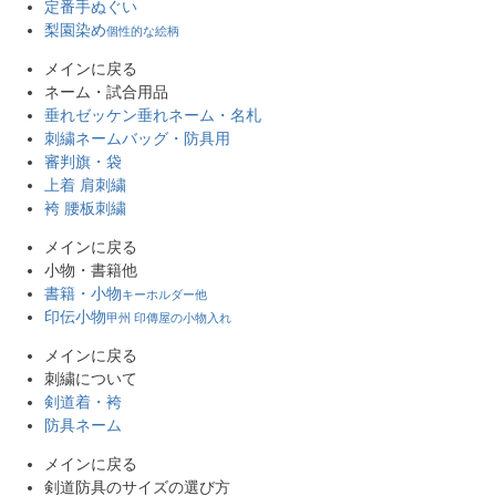
定番手ぬぐい
梨園染め
個性的な絵柄
メインに戻る
ネーム・試合用品
垂れゼッケン
垂れネーム・名札
刺繍ネーム
バッグ・防具用
審判旗・袋
上着 肩刺繍
袴 腰板刺繍
メインに戻る
小物・書籍他
書籍・小物
キーホルダー他
印伝小物
甲州 印傳屋の小物入れ
メインに戻る
刺繍について
剣道着・袴
防具ネーム
メインに戻る
剣道防具のサイズの選び方