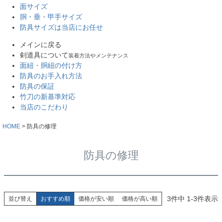
面サイズ
胴・垂・甲手サイズ
防具サイズは当店にお任せ
メインに戻る
剣道具について
装着方法やメンテナンス
面紐・胴紐の付け方
防具のお手入れ方法
防具の保証
竹刀の新基準対応
当店のこだわり
HOME
防具の修理
防具の修理
3
件中
1
-
3
件表示
並び替え
おすすめ順
価格が安い順
価格が高い順