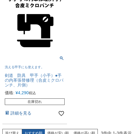
洗える甲手にも使えます。
剣道 防具 甲手（小手）●手
の内革張替修理（合皮ミクロパ
ンチ、片側）
価格:
¥
4,290
税込
在庫切れ
詳細を見る
3
件中
1
-
3
件表示
並び替え
おすすめ順
価格が安い順
価格が高い順