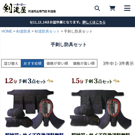
剣道用品専門店 剣道屋
8/11,13,14はお盆休業となります。
詳しくはこちら
HOME
剣道防具
剣道防具セット
手刺し防具セット
手刺し防具セット
3
件中
1
-
3
件表示
並び替え
おすすめ順
価格が安い順
価格が高い順