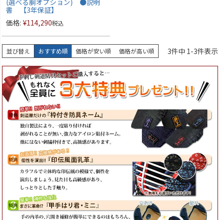
(選べる胴オプション) ●説明
書 【3年保証】
価格:
¥
114,290
税込
3
件中
1
-
3
件表示
並び替え
おすすめ順
価格が安い順
価格が高い順