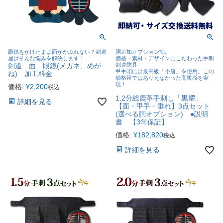
眼鏡をかけたまま面がかぶれない？剣道
胴追加オプション制。
屋はそんな悩みを解決します！
価格・素材・デザインにこだわった手刺
剣道 面 眼鏡(メガネ、めが
剣道防具
甲手頭には最高級「小唐」を使用。この
ね) 加工料金
価格帯ではありえなかった高級感を実
現！
価格:
¥
2,200
税込
1.2分総鹿革手刺し「黒耀」
詳細を見る
【面・甲手・垂れ】3点セット
(選べる胴オプション) ●説明
書 【3年保証】
価格:
¥
182,820
税込
詳細を見る