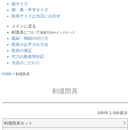
面サイズ
胴・垂・甲手サイズ
防具サイズは当店にお任せ
メインに戻る
剣道具について
装着方法やメンテナンス
面紐・胴紐の付け方
防具のお手入れ方法
防具の保証
竹刀の新基準対応
当店のこだわり
HOME
剣道防具
剣道防具
5
件中
1
-
5
件表示
剣道防具セット