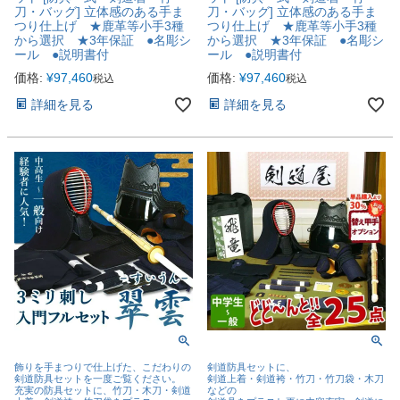
刀・バッグ] 立体感のある手ま
刀・バッグ] 立体感のある手ま
つり仕上げ ★鹿革等小手3種
つり仕上げ ★鹿革等小手3種
から選択 ★3年保証 ●名彫シ
から選択 ★3年保証 ●名彫シ
ール ●説明書付
ール ●説明書付
価格:
¥
97,460
価格:
¥
97,460
税込
税込
詳細を見る
詳細を見る
飾りを手まつりで仕上げた、こだわりの
剣道防具セットに、
剣道防具セットを一度ご覧ください。
剣道上着・剣道袴・竹刀・竹刀袋・木刀
充実の防具セットに、竹刀・木刀・剣道
などの