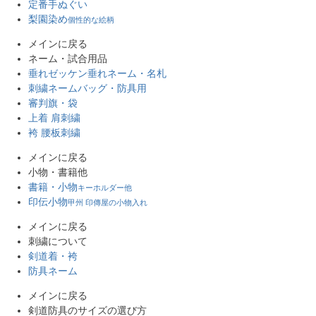
定番手ぬぐい
梨園染め
個性的な絵柄
メインに戻る
ネーム・試合用品
垂れゼッケン
垂れネーム・名札
刺繍ネーム
バッグ・防具用
審判旗・袋
上着 肩刺繍
袴 腰板刺繍
メインに戻る
小物・書籍他
書籍・小物
キーホルダー他
印伝小物
甲州 印傳屋の小物入れ
メインに戻る
刺繍について
剣道着・袴
防具ネーム
メインに戻る
剣道防具のサイズの選び方