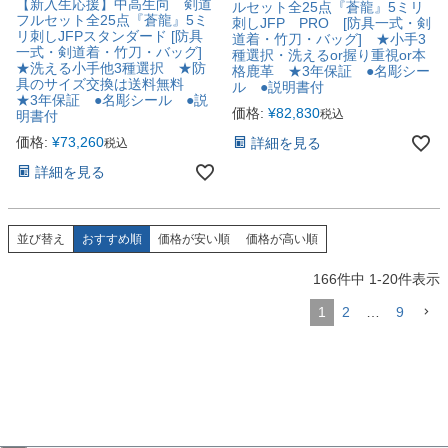
【新入生応援】中高生向 剣道
ルセット全25点『蒼龍』5ミリ
フルセット全25点『蒼龍』5ミ
刺しJFP PRO [防具一式・剣
リ刺しJFPスタンダード [防具
道着・竹刀・バッグ] ★小手3
一式・剣道着・竹刀・バッグ]
種選択・洗えるor握り重視or本
★洗える小手他3種選択 ★防
格鹿革 ★3年保証 ●名彫シー
具のサイズ交換は送料無料
ル ●説明書付
★3年保証 ●名彫シール ●説
価格:
¥
82,830
税込
明書付
価格:
¥
73,260
詳細を見る
税込
詳細を見る
並び替え
おすすめ順
価格が安い順
価格が高い順
166
件中
1
-
20
件表示
1
2
…
9