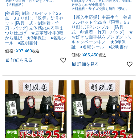
上着・剣道袴・竹刀袋をプラス。
剣道具をプラスし更に内容充実。剣道に
【送料無料】
必要なものが全部揃う！
送料無料・サイズ交換も無料で安心。
[剣道屋] 剣道フルセット全25
【新入生応援】中高生向 剣道
点 3ミリ刺し『翠雲』防具セ
フルセット全25点『飛竜』5ミ
ット [防具一式・剣道着・竹
リ刺しJFPシンプル [防具一
刀・バッグ] 立体感のある手ま
式・剣道着・竹刀・バッグ] ★
つり仕上げ ★鹿革等小手3種
お好きな面手拭をプレゼント＼
から選択 ★3年保証 ●名彫シ
キャンペーン中／ ★3年保
ール ●説明書付
証 ●名彫シール ●説明書付
価格:
¥
97,460
税込
価格:
¥
65,450
税込
詳細を見る
詳細を見る