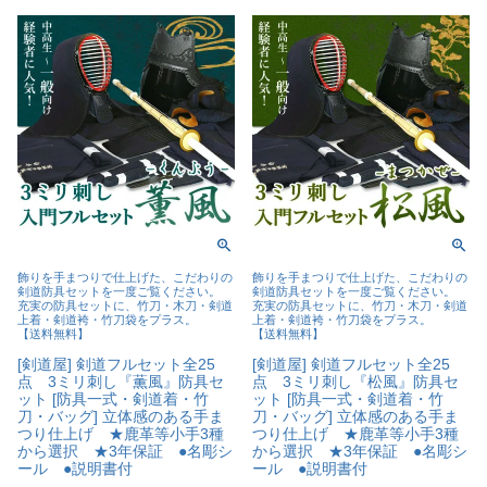
飾りを手まつりで仕上げた、こだわりの
飾りを手まつりで仕上げた、こだわりの
剣道防具セットを一度ご覧ください。
剣道防具セットを一度ご覧ください。
充実の防具セットに、竹刀・木刀・剣道
充実の防具セットに、竹刀・木刀・剣道
上着・剣道袴・竹刀袋をプラス。
上着・剣道袴・竹刀袋をプラス。
【送料無料】
【送料無料】
[剣道屋] 剣道フルセット全25
[剣道屋] 剣道フルセット全25
点 3ミリ刺し『薫風』防具セ
点 3ミリ刺し『松風』防具セ
ット [防具一式・剣道着・竹
ット [防具一式・剣道着・竹
刀・バッグ] 立体感のある手ま
刀・バッグ] 立体感のある手ま
つり仕上げ ★鹿革等小手3種
つり仕上げ ★鹿革等小手3種
から選択 ★3年保証 ●名彫シ
から選択 ★3年保証 ●名彫シ
ール ●説明書付
ール ●説明書付