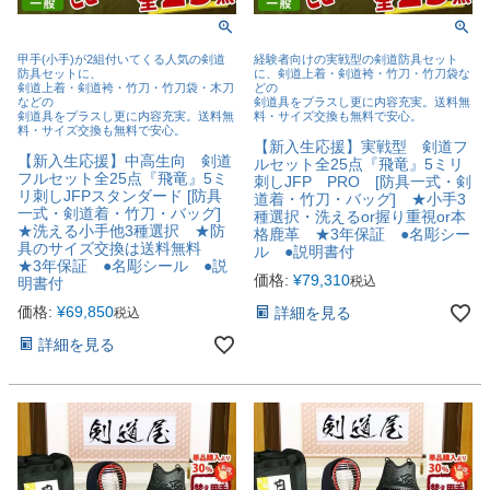
甲手(小手)が2組付いてくる人気の剣道
経験者向けの実戦型の剣道防具セット
防具セットに、
に、剣道上着・剣道袴・竹刀・竹刀袋な
剣道上着・剣道袴・竹刀・竹刀袋・木刀
どの
などの
剣道具をプラスし更に内容充実。送料無
剣道具をプラスし更に内容充実。送料無
料・サイズ交換も無料で安心。
料・サイズ交換も無料で安心。
【新入生応援】実戦型 剣道フ
【新入生応援】中高生向 剣道
ルセット全25点『飛竜』5ミリ
フルセット全25点『飛竜』5ミ
刺しJFP PRO [防具一式・剣
リ刺しJFPスタンダード [防具
道着・竹刀・バッグ] ★小手3
一式・剣道着・竹刀・バッグ]
種選択・洗えるor握り重視or本
★洗える小手他3種選択 ★防
格鹿革 ★3年保証 ●名彫シー
具のサイズ交換は送料無料
ル ●説明書付
★3年保証 ●名彫シール ●説
価格:
¥
79,310
税込
明書付
価格:
¥
69,850
詳細を見る
税込
詳細を見る