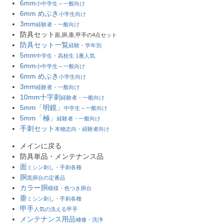
6mm
小中学生～一般向け
6mm めぶき
小学生向け
3mm
経験者・一般向け
防具セット
面,胴,垂,甲手の4点セット
防具セット一覧
経験・学年別
5mm
中学生・高校生 1番人気
6mm
小中学生～一般向け
6mm めぶき
小学生向け
3mm
経験者・一般向け
10mm十字刺
経験者・一般向け
5mm「明鏡」
中学生～一般向け
5mm「極」
経験者・一般向け
手刺セット
本物志向・経験者向け
メインに戻る
防具単品・メンテナンス品
面
ミシン刺し・手刺各種
胴
黒胴台の定番品
カラー胴
模様・色つき胴台
垂
ミシン刺し・手刺各種
甲手
人気の洗える甲手
メンテナンス用品
補修・洗浄