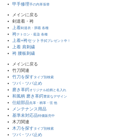
甲手修理
手の内革張替
メインに戻る
剣道着・袴
上着
剣道衣・胴着 各種
袴
テトロン・藍染 各種
上着+袴セット
手拭プレゼント中！
上着 肩刺繍
袴 腰板刺繍
メインに戻る
竹刀関連
竹刀を探す
タイプ別検索
ツバ・ツバ止め
磨き革鍔
オリジナル絵柄と名入れ
和風柄 磨き革鍔
豊富なデザイン
仕組部品
先革・柄革・弦 他
メンテナンス用品
基準未対応品
特価販売中
木刀関連
木刀を探す
タイプ別検索
ツバ・ツバ止め