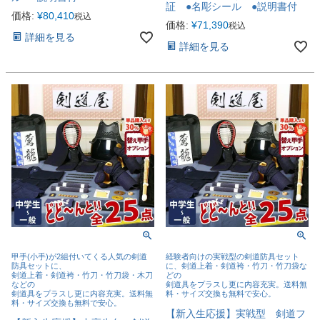
証 ●名彫シール ●説明書付
価格:
¥
80,410
税込
価格:
¥
71,390
税込
詳細を見る
詳細を見る
甲手(小手)が2組付いてくる人気の剣道
経験者向けの実戦型の剣道防具セット
防具セットに、
に、剣道上着・剣道袴・竹刀・竹刀袋な
剣道上着・剣道袴・竹刀・竹刀袋・木刀
どの
などの
剣道具をプラスし更に内容充実。送料無
剣道具をプラスし更に内容充実。送料無
料・サイズ交換も無料で安心。
料・サイズ交換も無料で安心。
【新入生応援】実戦型 剣道フ