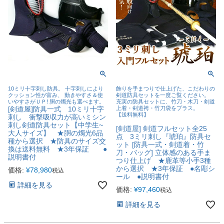
10ミリ十字刺し防具。 十字刺しにより
飾りを手まつりで仕上げた、こだわりの
クッション性が富み、 動きやすさ＆使
剣道防具セットを一度ご覧ください。
いやすさがＵＰ! 胴の燭光も選べます。
充実の防具セットに、竹刀・木刀・剣道
[剣道屋]防具一式 10ミリ十字
上着・剣道袴・竹刀袋をプラス。
【送料無料】
刺し 衝撃吸収力が高いミシン
刺し剣道防具セット【中学生~
[剣道屋] 剣道フルセット全25
大人サイズ】 ★胴の燭光6品
点 3ミリ刺し『琥珀』防具セ
種から選択 ★防具のサイズ交
ット [防具一式・剣道着・竹
換は送料無料 ★3年保証 ●
刀・バッグ] 立体感のある手ま
説明書付
つり仕上げ ★鹿革等小手3種
から選択 ★3年保証 ●名彫シ
価格:
¥
78,980
税込
ール ●説明書付
詳細を見る
価格:
¥
97,460
税込
詳細を見る