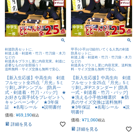
剣道防具セットに、
甲手(小手)が2組付いてくる人気の剣道
剣道上着・剣道袴・竹刀・竹刀袋・木刀
防具セットに、
などの
剣道上着・剣道袴・竹刀・竹刀袋・木刀
剣道具をプラスし更に内容充実。剣道に
などの
必要なものが全部揃う！
剣道具をプラスし更に内容充実。送料無
送料無料・サイズ交換も無料で安心。
料・サイズ交換も無料で安心。
【新入生応援】中高生向 剣道
【新入生応援】中高生向 剣道
フルセット全25点『月光』5ミ
フルセット全25点『月光』5ミ
リ刺しJFPシンプル [防具一
リ刺しJFPスタンダード [防具
式・剣道着・竹刀・バッグ] ★
一式・剣道着・竹刀・バッグ]
お好きな面手拭をプレゼント＼
★洗える小手他3種選択 ★防
キャンペーン中／ ★3年保
具のサイズ交換は送料無料
証 ●名彫シール ●説明書付
★3年保証 ●名彫シール ●説
明書付
価格:
¥
69,190
税込
価格:
¥
71,060
税込
詳細を見る
詳細を見る