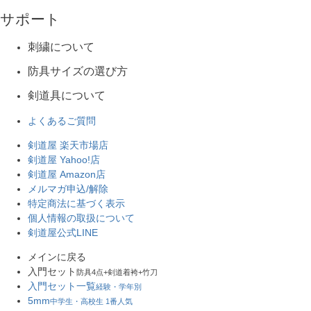
サポート
刺繍について
防具サイズの選び方
剣道具について
よくあるご質問
剣道屋 楽天市場店
剣道屋 Yahoo!店
剣道屋 Amazon店
メルマガ申込/解除
特定商法に基づく表示
個人情報の取扱について
剣道屋公式LINE
メインに戻る
入門セット
防具4点+剣道着袴+竹刀
入門セット一覧
経験・学年別
5mm
中学生・高校生 1番人気