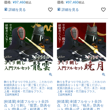
価格:
¥
97,460
価格:
¥
97,460
税込
税込
詳細を見る
詳細を見る
飾りを手まつりで仕上げた、こだわりの
飾りを手まつりで仕上げた、こだわりの
剣道防具セットを一度ご覧ください。
剣道防具セットを一度ご覧ください。
充実の防具セットに、竹刀・木刀・剣道
充実の防具セットに、竹刀・木刀・剣道
上着・剣道袴・竹刀袋をプラス。
上着・剣道袴・竹刀袋をプラス。
【送料無料】
【送料無料】
[剣道屋] 剣道フルセット全25
[剣道屋] 剣道フルセット全25
点 3ミリ刺し『龍雲』防具セ
点 3ミリ刺し『暁月』防具セ
ット [防具一式・剣道着・竹
ット [防具一式・剣道着・竹