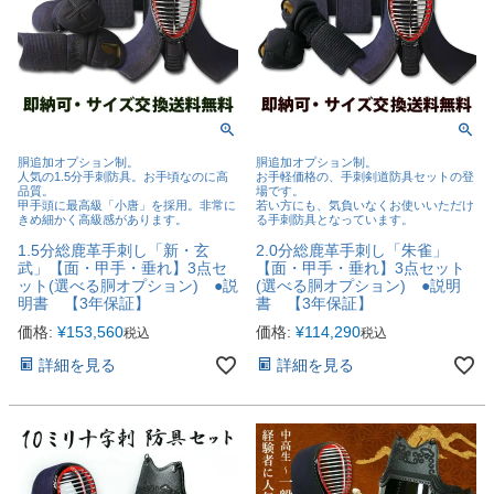
胴追加オプション制。
胴追加オプション制。
人気の1.5分手刺防具。お手頃なのに高
お手軽価格の、手刺剣道防具セットの登
品質。
場です。
甲手頭に最高級「小唐」を採用。非常に
若い方にも、気負いなくお使いいただけ
きめ細かく高級感があります。
る手刺防具となっています。
1.5分総鹿革手刺し「新・玄
2.0分総鹿革手刺し「朱雀」
武」【面・甲手・垂れ】3点セ
【面・甲手・垂れ】3点セット
ット(選べる胴オプション) ●説
(選べる胴オプション) ●説明
明書 【3年保証】
書 【3年保証】
価格:
¥
153,560
価格:
¥
114,290
税込
税込
詳細を見る
詳細を見る