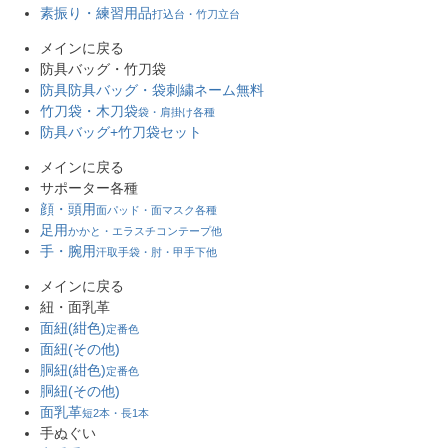
素振り・練習用品
打込台・竹刀立台
メインに戻る
防具バッグ・竹刀袋
防具防具バッグ・袋
刺繍ネーム無料
竹刀袋・木刀袋
袋・肩掛け各種
防具バッグ+竹刀袋セット
メインに戻る
サポーター各種
顔・頭用
面パッド・面マスク各種
足用
かかと・エラスチコンテープ他
手・腕用
汗取手袋・肘・甲手下他
メインに戻る
紐・面乳革
面紐(紺色)
定番色
面紐(その他)
胴紐(紺色)
定番色
胴紐(その他)
面乳革
短2本・長1本
手ぬぐい