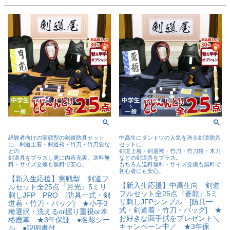
経験者向けの実戦型の剣道防具セット
中高生にダントツの人気を誇る剣道防具
に、剣道上着・剣道袴・竹刀・竹刀袋な
セットに、
どの
剣道上着・剣道袴・竹刀・竹刀袋・木刀
剣道具をプラスし更に内容充実。送料無
などの剣道具をプラス。
料・サイズ交換も無料で安心。
もちろん送料無料・サイズ交換も無料で
初心者にも安心。
【新入生応援】実戦型 剣道フ
【新入生応援】中高生向 剣道
ルセット全25点『月光』5ミリ
フルセット全25点『蒼龍』5ミ
刺しJFP PRO [防具一式・剣
リ刺しJFPシンプル [防具一
道着・竹刀・バッグ] ★小手3
式・剣道着・竹刀・バッグ] ★
種選択・洗えるor握り重視or本
お好きな面手拭をプレゼント＼
格鹿革 ★3年保証 ●名彫シー
キャンペーン中／ ★3年保
ル ●説明書付