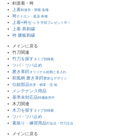
剣道着・袴
上着
剣道衣・胴着 各種
袴
テトロン・藍染 各種
上着+袴セット
手拭プレゼント中！
上着 肩刺繍
袴 腰板刺繍
メインに戻る
竹刀関連
竹刀を探す
タイプ別検索
ツバ・ツバ止め
磨き革鍔
オリジナル絵柄と名入れ
和風柄 磨き革鍔
豊富なデザイン
仕組部品
先革・柄革・弦 他
メンテナンス用品
基準未対応品
特価販売中
木刀関連
木刀を探す
タイプ別検索
ツバ・ツバ止め
素振り・練習用品
打込台・竹刀立台
メインに戻る