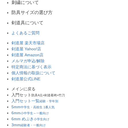
刺繍について
防具サイズの選び方
剣道具について
よくあるご質問
剣道屋 楽天市場店
剣道屋 Yahoo!店
剣道屋 Amazon店
メルマガ申込/解除
特定商法に基づく表示
個人情報の取扱について
剣道屋公式LINE
メインに戻る
入門セット
防具4点+剣道着袴+竹刀
入門セット一覧
経験・学年別
5mm
中学生・高校生 1番人気
6mm
小中学生～一般向け
6mm めぶき
小学生向け
3mm
経験者・一般向け