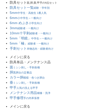
防具セット
面,胴,垂,甲手の4点セット
防具セット一覧
経験・学年別
5mm
中学生・高校生 1番人気
6mm
小中学生～一般向け
6mm めぶき
小学生向け
3mm
経験者・一般向け
10mm十字刺
経験者・一般向け
5mm「明鏡」
中学生～一般向け
5mm「極」
経験者・一般向け
手刺セット
本物志向・経験者向け
メインに戻る
防具単品・メンテナンス品
面
ミシン刺し・手刺各種
胴
黒胴台の定番品
カラー胴
模様・色つき胴台
垂
ミシン刺し・手刺各種
甲手
人気の洗える甲手
メンテナンス用品
補修・洗浄
甲手修理
手の内革張替
メインに戻る