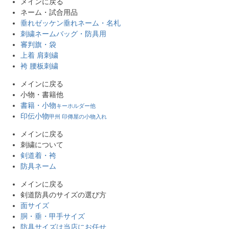
メインに戻る
ネーム・試合用品
垂れゼッケン
垂れネーム・名札
刺繍ネーム
バッグ・防具用
審判旗・袋
上着 肩刺繍
袴 腰板刺繍
メインに戻る
小物・書籍他
書籍・小物
キーホルダー他
印伝小物
甲州 印傳屋の小物入れ
メインに戻る
刺繍について
剣道着・袴
防具ネーム
メインに戻る
剣道防具のサイズの選び方
面サイズ
胴・垂・甲手サイズ
防具サイズは当店にお任せ