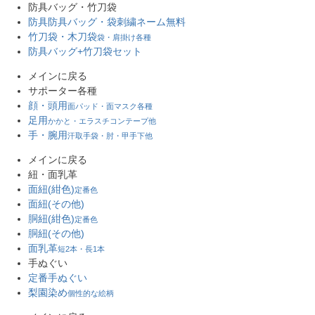
防具バッグ・竹刀袋
防具防具バッグ・袋
刺繍ネーム無料
竹刀袋・木刀袋
袋・肩掛け各種
防具バッグ+竹刀袋セット
メインに戻る
サポーター各種
顔・頭用
面パッド・面マスク各種
足用
かかと・エラスチコンテープ他
手・腕用
汗取手袋・肘・甲手下他
メインに戻る
紐・面乳革
面紐(紺色)
定番色
面紐(その他)
胴紐(紺色)
定番色
胴紐(その他)
面乳革
短2本・長1本
手ぬぐい
定番手ぬぐい
梨園染め
個性的な絵柄