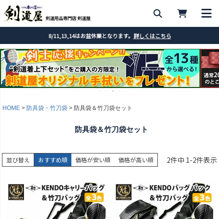
剣道用品専門店 剣道屋
8/11,13,14はお盆休業となります。
詳しくはこちら
HOME
防具袋・竹刀袋
防具袋＆竹刀袋セット
防具袋＆竹刀袋セット
2
件中
1
-
2
件表示
並び替え
おすすめ順
価格が安い順
価格が高い順