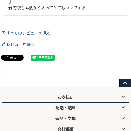
♪

竹刀袋も本数多く入ってとてもいいです♪
すべてのレビューを見る
レビューを書く
お支払い
配送・送料
クレジットカード／代引／銀行振込／コンビニ前払い／後払い／
PayPay／キャリア決済
返品・交換
送料無料
3,000円以上お買い上げで
手数料
会社概要
宅配便：地域別送料
代引：300円（※1万円以上で無料）
防具のサイズ交換は送料無料