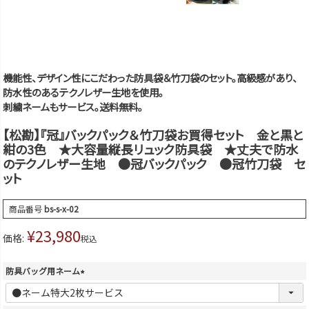
機能性、デザイン性にこだわった防具袋＆竹刀袋のセット。高級感があり、
防水性のあるテクノレザー生地を使用。
刺繍ネームもサービス。送料無料。
【松勘】『冠』バックパック＆竹刀袋お買得セット 金と黒と
紺の3色 ★大容量縦長リュック防具袋 ★丈夫で防水
のテクノレザー生地 ●冠バックパック ●冠竹刀袋 セ
ット
商品番号
bs-s-x-02
¥
23,980
価格:
税込
防具バッグ用ネーム
(
必