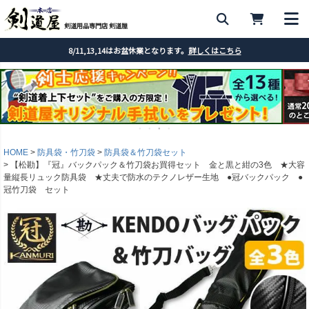
剣道用品専門店 剣道屋
8/11,13,14はお盆休業となります。
詳しくはこちら
HOME
防具袋・竹刀袋
防具袋＆竹刀袋セット
【松勘】『冠』バックパック＆竹刀袋お買得セット 金と黒と紺の3色 ★大容
量縦長リュック防具袋 ★丈夫で防水のテクノレザー生地 ●冠バックパック ●
冠竹刀袋 セット