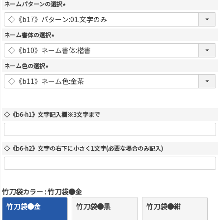
須
ネームパターンの選択
)
(
必
須
ネーム書体の選択
)
(
必
須
ネーム色の選択
)
(
必
須
)
◇《b6-h1》文字記入欄※3文字まで
◇《b6-h2》文字の右下に小さく1文字(必要な場合のみ記入)
竹刀袋カラー
竹刀袋●金
竹刀袋●金
竹刀袋●黒
竹刀袋●紺