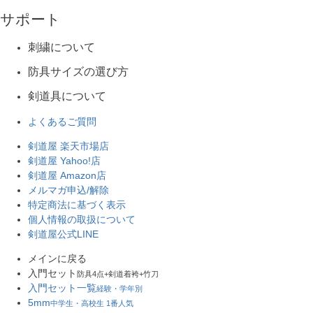
サポート
刺繍について
防具サイズの選び方
剣道具について
よくあるご質問
剣道屋 楽天市場店
剣道屋 Yahoo!店
剣道屋 Amazon店
メルマガ申込/解除
特定商法に基づく表示
個人情報の取扱について
剣道屋公式LINE
メインに戻る
入門セット
防具4点+剣道着袴+竹刀
入門セット一覧
経験・学年別
5mm
中学生・高校生 1番人気