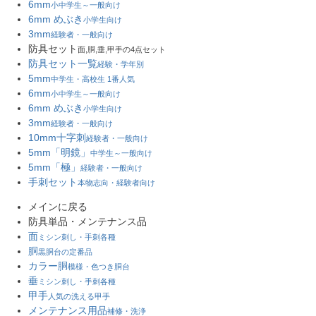
6mm
小中学生～一般向け
6mm めぶき
小学生向け
3mm
経験者・一般向け
防具セット
面,胴,垂,甲手の4点セット
防具セット一覧
経験・学年別
5mm
中学生・高校生 1番人気
6mm
小中学生～一般向け
6mm めぶき
小学生向け
3mm
経験者・一般向け
10mm十字刺
経験者・一般向け
5mm「明鏡」
中学生～一般向け
5mm「極」
経験者・一般向け
手刺セット
本物志向・経験者向け
メインに戻る
防具単品・メンテナンス品
面
ミシン刺し・手刺各種
胴
黒胴台の定番品
カラー胴
模様・色つき胴台
垂
ミシン刺し・手刺各種
甲手
人気の洗える甲手
メンテナンス用品
補修・洗浄