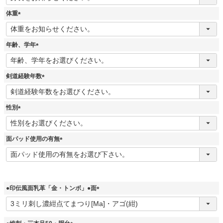
必
須
体重
)
(
必
須
年齢、学年
)
(
必
須
剣道経験年数
)
(
必
須
性別
)
(
必
須
面パッド使用の有無
)
(
必
須
)
●印伝風面乳革「金・トンボ」●面
(
必
須