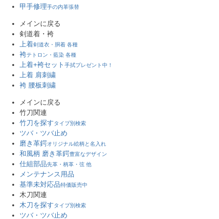
甲手修理
手の内革張替
メインに戻る
剣道着・袴
上着
剣道衣・胴着 各種
袴
テトロン・藍染 各種
上着+袴セット
手拭プレゼント中！
上着 肩刺繍
袴 腰板刺繍
メインに戻る
竹刀関連
竹刀を探す
タイプ別検索
ツバ・ツバ止め
磨き革鍔
オリジナル絵柄と名入れ
和風柄 磨き革鍔
豊富なデザイン
仕組部品
先革・柄革・弦 他
メンテナンス用品
基準未対応品
特価販売中
木刀関連
木刀を探す
タイプ別検索
ツバ・ツバ止め