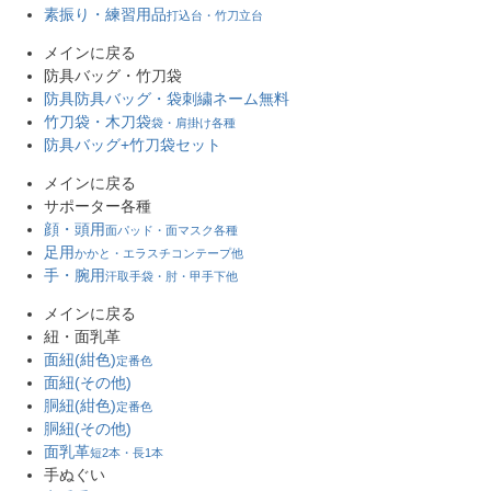
素振り・練習用品
打込台・竹刀立台
メインに戻る
防具バッグ・竹刀袋
防具防具バッグ・袋
刺繍ネーム無料
竹刀袋・木刀袋
袋・肩掛け各種
防具バッグ+竹刀袋セット
メインに戻る
サポーター各種
顔・頭用
面パッド・面マスク各種
足用
かかと・エラスチコンテープ他
手・腕用
汗取手袋・肘・甲手下他
メインに戻る
紐・面乳革
面紐(紺色)
定番色
面紐(その他)
胴紐(紺色)
定番色
胴紐(その他)
面乳革
短2本・長1本
手ぬぐい