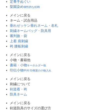
定番手ぬぐい
梨園染め
個性的な絵柄
メインに戻る
ネーム・試合用品
垂れゼッケン
垂れネーム・名札
刺繍ネーム
バッグ・防具用
審判旗・袋
上着 肩刺繍
袴 腰板刺繍
メインに戻る
小物・書籍他
書籍・小物
キーホルダー他
印伝小物
甲州 印傳屋の小物入れ
メインに戻る
刺繍について
剣道着・袴
防具ネーム
メインに戻る
剣道防具のサイズの選び方