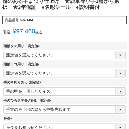
感のある手まつり仕上げ ★鹿革等小手3種から選
択 ★3年保証 ●名彫シール ●説明書付
商品番号
b-n-3-04
¥
97,460
価格:
税込
頭部タテ周り、測定値
(
必
須
頭部ヨコ周り、測定値
)
(
必
須
手の甲周り(G)、測定値
)
(
必
須
手のひらタテ長さ(H)、測定値
)
(
必
須
身長
)
(