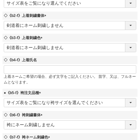
(
必
須
◇《b2-f》上着刺繍書体
)
(
必
須
◇《b3-f》上着刺繍色
)
(
必
須
◇《b4-f》上着氏名
)
上着ネームご希望の場合、必ず文字をご記入ください。 苗字、又は、フルネー
ムとなります。
●《b5-f》袴注文品種
(
必
須
◇《b6-f》袴刺繍書体
)
(
必
須
◇《b7-f》袴ネーム刺繍色
)