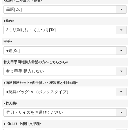
●総刺・三本足50・胴台
)
(
必
須
●垂れ
)
(
必
須
甲手
)
(
必
須
替え甲手同時購入希望の方へこちらから
)
(
必
須
●面紐胴紐セット●面手拭い・桜吹雪と剣士(紺)
)
(
必
須
●竹刀袋
)
(
必
須
●《b1-f》上着注文品種
)