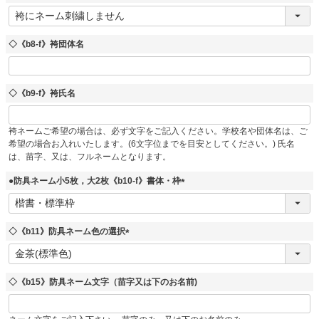
(
必
須
◇《b8-f》袴団体名
)
◇《b9-f》袴氏名
袴ネームご希望の場合は、必ず文字をご記入ください。学校名や団体名は、ご
希望の場合お入れいたします。(6文字位までを目安としてください。) 氏名
は、苗字、又は、フルネームとなります。
●防具ネーム小5枚，大2枚《b10-f》書体・枠
(
必
須
◇《b11》防具ネーム色の選択
)
(
必
須
◇《b15》防具ネーム文字（苗字又は下のお名前)
)