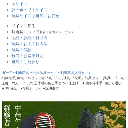
面サイズ
胴・垂・甲手サイズ
防具サイズは当店にお任せ
メインに戻る
剣道具について
装着方法やメンテナンス
面紐・胴紐の付け方
防具のお手入れ方法
防具の保証
竹刀の新基準対応
当店のこだわり
HOME
剣道防具
剣道防具セット
剣道防具入門セット
[剣道屋] 剣道フルセット全25点 3ミリ刺し『松風』防具セット [防具一式・剣
道着・竹刀・バッグ] 立体感のある手まつり仕上げ ★鹿革等小手3種から選択
★3年保証 ●名彫シール ●説明書付