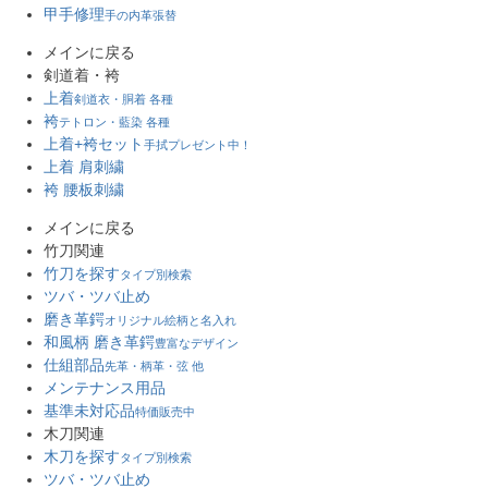
甲手修理
手の内革張替
メインに戻る
剣道着・袴
上着
剣道衣・胴着 各種
袴
テトロン・藍染 各種
上着+袴セット
手拭プレゼント中！
上着 肩刺繍
袴 腰板刺繍
メインに戻る
竹刀関連
竹刀を探す
タイプ別検索
ツバ・ツバ止め
磨き革鍔
オリジナル絵柄と名入れ
和風柄 磨き革鍔
豊富なデザイン
仕組部品
先革・柄革・弦 他
メンテナンス用品
基準未対応品
特価販売中
木刀関連
木刀を探す
タイプ別検索
ツバ・ツバ止め