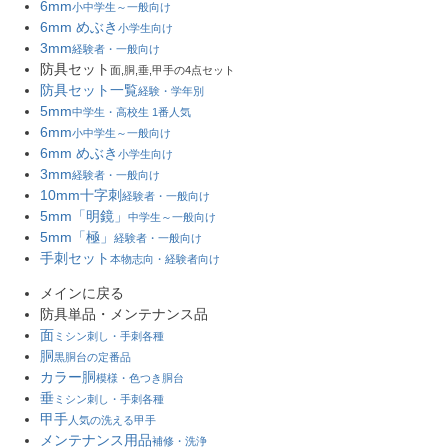
6mm
小中学生～一般向け
6mm めぶき
小学生向け
3mm
経験者・一般向け
防具セット
面,胴,垂,甲手の4点セット
防具セット一覧
経験・学年別
5mm
中学生・高校生 1番人気
6mm
小中学生～一般向け
6mm めぶき
小学生向け
3mm
経験者・一般向け
10mm十字刺
経験者・一般向け
5mm「明鏡」
中学生～一般向け
5mm「極」
経験者・一般向け
手刺セット
本物志向・経験者向け
メインに戻る
防具単品・メンテナンス品
面
ミシン刺し・手刺各種
胴
黒胴台の定番品
カラー胴
模様・色つき胴台
垂
ミシン刺し・手刺各種
甲手
人気の洗える甲手
メンテナンス用品
補修・洗浄