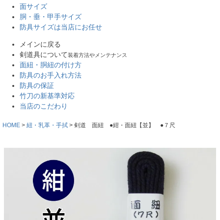
面サイズ
胴・垂・甲手サイズ
防具サイズは当店にお任せ
メインに戻る
剣道具について
装着方法やメンテナンス
面紐・胴紐の付け方
防具のお手入れ方法
防具の保証
竹刀の新基準対応
当店のこだわり
HOME
紐・乳革・手拭
剣道 面紐 ●紺・面紐【並】 ●７尺