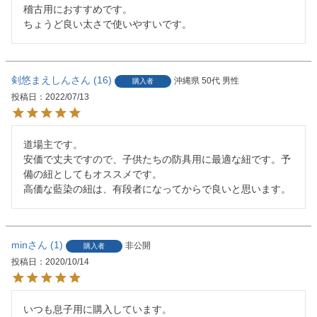
稽古用におすすめです。

ちょうど良い太さで使いやすいです。
剣悠まえしん
16
沖縄県
50代
男性
購入者
投稿日
2022/07/13
道場主です。

安価で丈夫ですので、子供たちの防具用に最適な紐です。予
備の紐としてもオススメです。

高価な藍染の紐は、有段者になってからで良いと思います。
min
1
非公開
購入者
投稿日
2020/10/14
いつも息子用に購入しています。
