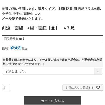
剣道の面に使用します。普及タイプ。 剣道 防具 用 面紐 7尺 2本組。
小学生 中学生 高校生 大人
メール便で発送いたします。
剣道 面紐 ●紺・面紐【並】 ●７尺
商品番号
hi-m-6
¥
569
価格:
税込
※数量や組み合わせにより、メール便の規格を超えた場合は、宅配便(地域別送
料)に変更させていただきます。
(
必
須
)
お気に入りに登録する
カートに入れる