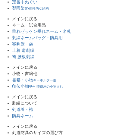
定番手ぬぐい
梨園染め
個性的な絵柄
メインに戻る
ネーム・試合用品
垂れゼッケン
垂れネーム・名札
刺繍ネーム
バッグ・防具用
審判旗・袋
上着 肩刺繍
袴 腰板刺繍
メインに戻る
小物・書籍他
書籍・小物
キーホルダー他
印伝小物
甲州 印傳屋の小物入れ
メインに戻る
刺繍について
剣道着・袴
防具ネーム
メインに戻る
剣道防具のサイズの選び方