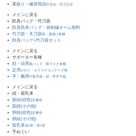
素振り・練習用品
打込台・竹刀立台
メインに戻る
防具バッグ・竹刀袋
防具防具バッグ・袋
刺繍ネーム無料
竹刀袋・木刀袋
袋・肩掛け各種
防具バッグ+竹刀袋セット
メインに戻る
サポーター各種
顔・頭用
面パッド・面マスク各種
足用
かかと・エラスチコンテープ他
手・腕用
汗取手袋・肘・甲手下他
メインに戻る
紐・面乳革
面紐(紺色)
定番色
面紐(その他)
胴紐(紺色)
定番色
胴紐(その他)
面乳革
短2本・長1本
手ぬぐい