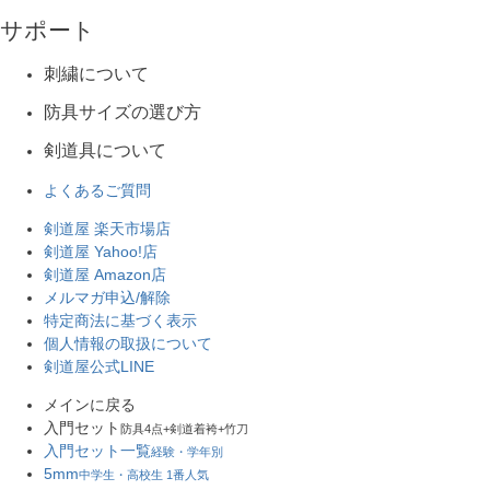
サポート
刺繍について
防具サイズの選び方
剣道具について
よくあるご質問
剣道屋 楽天市場店
剣道屋 Yahoo!店
剣道屋 Amazon店
メルマガ申込/解除
特定商法に基づく表示
個人情報の取扱について
剣道屋公式LINE
メインに戻る
入門セット
防具4点+剣道着袴+竹刀
入門セット一覧
経験・学年別
5mm
中学生・高校生 1番人気