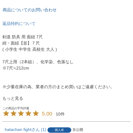
商品についてのお問い合わせ
返品特約について
剣道 防具 用 面紐 7尺
紺・面紐【並】７尺
( 小学生 中学生 高校生 大人 )
7尺上用（2本組）、化学染、色落なし
※7尺≒212cm
※少量在庫の為、業者の方のまとめ買いはご遠慮ください。
もっと見る
5.00
10
hatachan fight
1
非公開
購入者