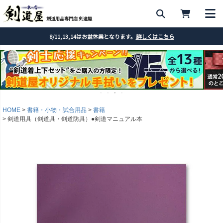
剣道用品専門店 剣道屋
8/11,13,14はお盆休業となります。
詳しくはこちら
HOME
書籍・小物・試合用品
書籍
剣道用具（剣道具・剣道防具）●剣道マニュアル本