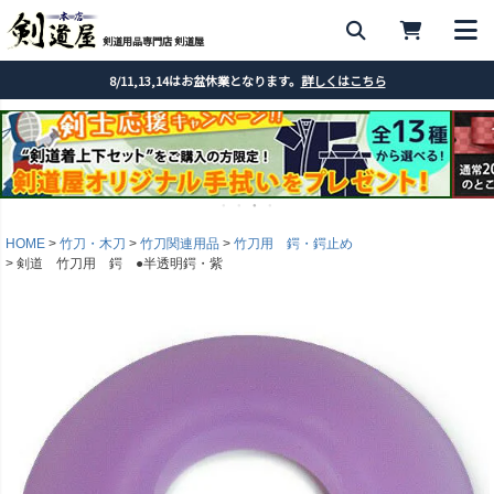
剣道用品専門店 剣道屋
8/11,13,14はお盆休業となります。
詳しくはこちら
HOME
竹刀・木刀
竹刀関連用品
竹刀用 鍔・鍔止め
剣道 竹刀用 鍔 ●半透明鍔・紫