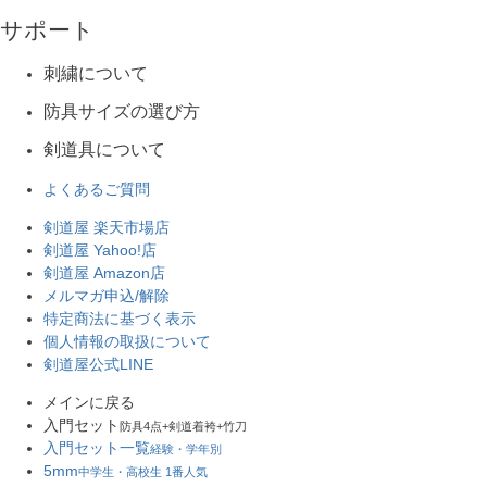
サポート
刺繍について
防具サイズの選び方
剣道具について
よくあるご質問
剣道屋 楽天市場店
剣道屋 Yahoo!店
剣道屋 Amazon店
メルマガ申込/解除
特定商法に基づく表示
個人情報の取扱について
剣道屋公式LINE
メインに戻る
入門セット
防具4点+剣道着袴+竹刀
入門セット一覧
経験・学年別
5mm
中学生・高校生 1番人気