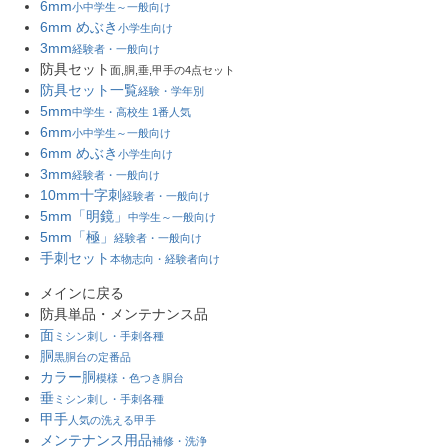
6mm
小中学生～一般向け
6mm めぶき
小学生向け
3mm
経験者・一般向け
防具セット
面,胴,垂,甲手の4点セット
防具セット一覧
経験・学年別
5mm
中学生・高校生 1番人気
6mm
小中学生～一般向け
6mm めぶき
小学生向け
3mm
経験者・一般向け
10mm十字刺
経験者・一般向け
5mm「明鏡」
中学生～一般向け
5mm「極」
経験者・一般向け
手刺セット
本物志向・経験者向け
メインに戻る
防具単品・メンテナンス品
面
ミシン刺し・手刺各種
胴
黒胴台の定番品
カラー胴
模様・色つき胴台
垂
ミシン刺し・手刺各種
甲手
人気の洗える甲手
メンテナンス用品
補修・洗浄