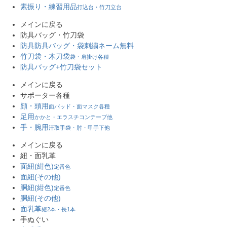
素振り・練習用品
打込台・竹刀立台
メインに戻る
防具バッグ・竹刀袋
防具防具バッグ・袋
刺繍ネーム無料
竹刀袋・木刀袋
袋・肩掛け各種
防具バッグ+竹刀袋セット
メインに戻る
サポーター各種
顔・頭用
面パッド・面マスク各種
足用
かかと・エラスチコンテープ他
手・腕用
汗取手袋・肘・甲手下他
メインに戻る
紐・面乳革
面紐(紺色)
定番色
面紐(その他)
胴紐(紺色)
定番色
胴紐(その他)
面乳革
短2本・長1本
手ぬぐい