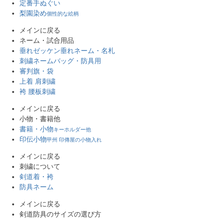
定番手ぬぐい
梨園染め
個性的な絵柄
メインに戻る
ネーム・試合用品
垂れゼッケン
垂れネーム・名札
刺繍ネーム
バッグ・防具用
審判旗・袋
上着 肩刺繍
袴 腰板刺繍
メインに戻る
小物・書籍他
書籍・小物
キーホルダー他
印伝小物
甲州 印傳屋の小物入れ
メインに戻る
刺繍について
剣道着・袴
防具ネーム
メインに戻る
剣道防具のサイズの選び方