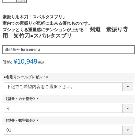
素振り用木刀「スパルタスブリ」
室内での素振りが気軽に出来る優れものです。
剣道 素振り専
ズシッとくる重量感にテンションが上がる！
用 短竹刀●スパルタスブリ
商品番号
furisen-mg
¥
10,949
価格:
税込
●名彫りシールプレゼント
(
必
須
《型番・カナ部分》
)
(
必
須
《型番・数字部分》
)
(
必