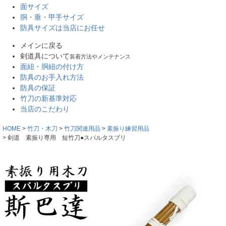
面サイズ
胴・垂・甲手サイズ
防具サイズは当店にお任せ
メインに戻る
剣道具について
装着方法やメンテナンス
面紐・胴紐の付け方
防具のお手入れ方法
防具の保証
竹刀の新基準対応
当店のこだわり
HOME
竹刀・木刀
竹刀関連用品
素振り練習用品
剣道 素振り専用 短竹刀●スパルタスブリ