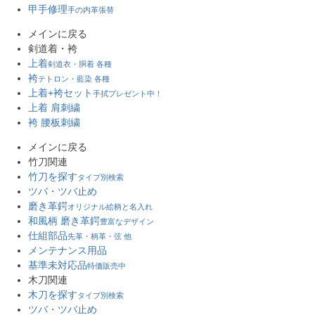
甲手修理
手の内革張替
メインに戻る
剣道着・袴
上着
剣道衣・胴着 各種
袴
テトロン・藍染 各種
上着+袴セット
手拭プレゼント中！
上着 肩刺繍
袴 腰板刺繍
メインに戻る
竹刀関連
竹刀を探す
タイプ別検索
ツバ・ツバ止め
磨き革鍔
オリジナル絵柄と名入れ
和風柄 磨き革鍔
豊富なデザイン
仕組部品
先革・柄革・弦 他
メンテナンス用品
基準未対応品
特価販売中
木刀関連
木刀を探す
タイプ別検索
ツバ・ツバ止め