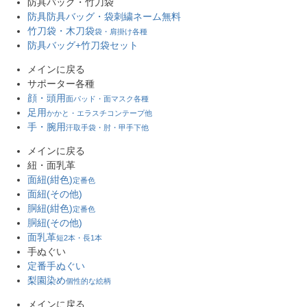
防具バッグ・竹刀袋
防具防具バッグ・袋
刺繍ネーム無料
竹刀袋・木刀袋
袋・肩掛け各種
防具バッグ+竹刀袋セット
メインに戻る
サポーター各種
顔・頭用
面パッド・面マスク各種
足用
かかと・エラスチコンテープ他
手・腕用
汗取手袋・肘・甲手下他
メインに戻る
紐・面乳革
面紐(紺色)
定番色
面紐(その他)
胴紐(紺色)
定番色
胴紐(その他)
面乳革
短2本・長1本
手ぬぐい
定番手ぬぐい
梨園染め
個性的な絵柄
メインに戻る