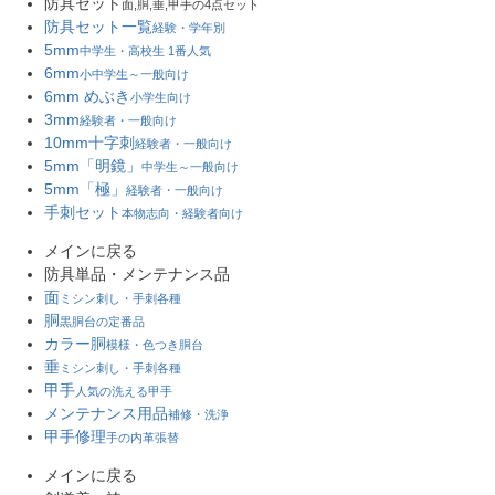
防具セット
面,胴,垂,甲手の4点セット
防具セット一覧
経験・学年別
5mm
中学生・高校生 1番人気
6mm
小中学生～一般向け
6mm めぶき
小学生向け
3mm
経験者・一般向け
10mm十字刺
経験者・一般向け
5mm「明鏡」
中学生～一般向け
5mm「極」
経験者・一般向け
手刺セット
本物志向・経験者向け
メインに戻る
防具単品・メンテナンス品
面
ミシン刺し・手刺各種
胴
黒胴台の定番品
カラー胴
模様・色つき胴台
垂
ミシン刺し・手刺各種
甲手
人気の洗える甲手
メンテナンス用品
補修・洗浄
甲手修理
手の内革張替
メインに戻る