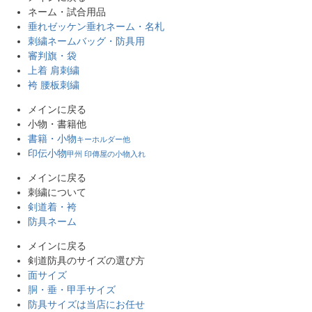
ネーム・試合用品
垂れゼッケン
垂れネーム・名札
刺繍ネーム
バッグ・防具用
審判旗・袋
上着 肩刺繍
袴 腰板刺繍
メインに戻る
小物・書籍他
書籍・小物
キーホルダー他
印伝小物
甲州 印傳屋の小物入れ
メインに戻る
刺繍について
剣道着・袴
防具ネーム
メインに戻る
剣道防具のサイズの選び方
面サイズ
胴・垂・甲手サイズ
防具サイズは当店にお任せ