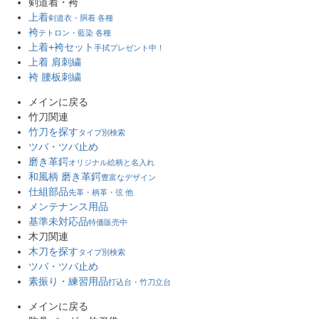
剣道着・袴
上着
剣道衣・胴着 各種
袴
テトロン・藍染 各種
上着+袴セット
手拭プレゼント中！
上着 肩刺繍
袴 腰板刺繍
メインに戻る
竹刀関連
竹刀を探す
タイプ別検索
ツバ・ツバ止め
磨き革鍔
オリジナル絵柄と名入れ
和風柄 磨き革鍔
豊富なデザイン
仕組部品
先革・柄革・弦 他
メンテナンス用品
基準未対応品
特価販売中
木刀関連
木刀を探す
タイプ別検索
ツバ・ツバ止め
素振り・練習用品
打込台・竹刀立台
メインに戻る