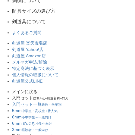
刺繍について
防具サイズの選び方
剣道具について
よくあるご質問
剣道屋 楽天市場店
剣道屋 Yahoo!店
剣道屋 Amazon店
メルマガ申込/解除
特定商法に基づく表示
個人情報の取扱について
剣道屋公式LINE
メインに戻る
入門セット
防具4点+剣道着袴+竹刀
入門セット一覧
経験・学年別
5mm
中学生・高校生 1番人気
6mm
小中学生～一般向け
6mm めぶき
小学生向け
3mm
経験者・一般向け