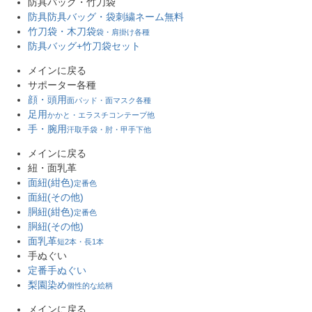
防具バッグ・竹刀袋
防具防具バッグ・袋
刺繍ネーム無料
竹刀袋・木刀袋
袋・肩掛け各種
防具バッグ+竹刀袋セット
メインに戻る
サポーター各種
顔・頭用
面パッド・面マスク各種
足用
かかと・エラスチコンテープ他
手・腕用
汗取手袋・肘・甲手下他
メインに戻る
紐・面乳革
面紐(紺色)
定番色
面紐(その他)
胴紐(紺色)
定番色
胴紐(その他)
面乳革
短2本・長1本
手ぬぐい
定番手ぬぐい
梨園染め
個性的な絵柄
メインに戻る