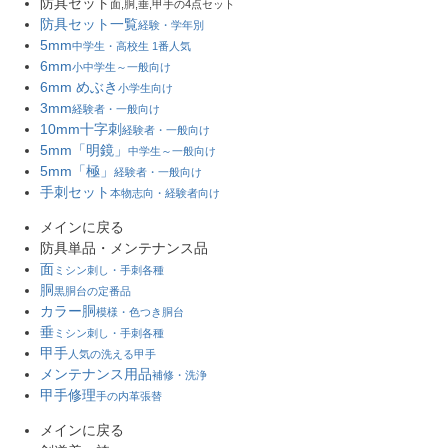
防具セット
面,胴,垂,甲手の4点セット
防具セット一覧
経験・学年別
5mm
中学生・高校生 1番人気
6mm
小中学生～一般向け
6mm めぶき
小学生向け
3mm
経験者・一般向け
10mm十字刺
経験者・一般向け
5mm「明鏡」
中学生～一般向け
5mm「極」
経験者・一般向け
手刺セット
本物志向・経験者向け
メインに戻る
防具単品・メンテナンス品
面
ミシン刺し・手刺各種
胴
黒胴台の定番品
カラー胴
模様・色つき胴台
垂
ミシン刺し・手刺各種
甲手
人気の洗える甲手
メンテナンス用品
補修・洗浄
甲手修理
手の内革張替
メインに戻る