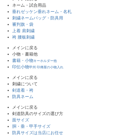
ネーム・試合用品
垂れゼッケン
垂れネーム・名札
刺繍ネーム
バッグ・防具用
審判旗・袋
上着 肩刺繍
袴 腰板刺繍
メインに戻る
小物・書籍他
書籍・小物
キーホルダー他
印伝小物
甲州 印傳屋の小物入れ
メインに戻る
刺繍について
剣道着・袴
防具ネーム
メインに戻る
剣道防具のサイズの選び方
面サイズ
胴・垂・甲手サイズ
防具サイズは当店にお任せ