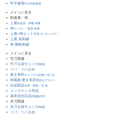
甲手修理
手の内革張替
メインに戻る
剣道着・袴
上着
剣道衣・胴着 各種
袴
テトロン・藍染 各種
上着+袴セット
手拭プレゼント中！
上着 肩刺繍
袴 腰板刺繍
メインに戻る
竹刀関連
竹刀を探す
タイプ別検索
ツバ・ツバ止め
磨き革鍔
オリジナル絵柄と名入れ
和風柄 磨き革鍔
豊富なデザイン
仕組部品
先革・柄革・弦 他
メンテナンス用品
基準未対応品
特価販売中
木刀関連
木刀を探す
タイプ別検索
ツバ・ツバ止め