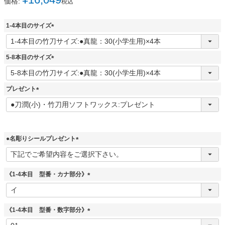
価格:
税込
1-4本目のサイズ
(
必
須
5-8本目のサイズ
)
(
必
須
プレゼント
)
(
必
須
)
●名彫りシールプレゼント
(
必
須
《1-4本目 型番・カナ部分》
)
(
必
須
《1-4本目 型番・数字部分》
)
(