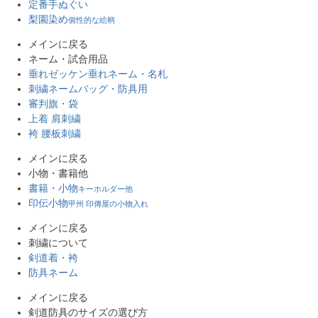
定番手ぬぐい
梨園染め
個性的な絵柄
メインに戻る
ネーム・試合用品
垂れゼッケン
垂れネーム・名札
刺繍ネーム
バッグ・防具用
審判旗・袋
上着 肩刺繍
袴 腰板刺繍
メインに戻る
小物・書籍他
書籍・小物
キーホルダー他
印伝小物
甲州 印傳屋の小物入れ
メインに戻る
刺繍について
剣道着・袴
防具ネーム
メインに戻る
剣道防具のサイズの選び方