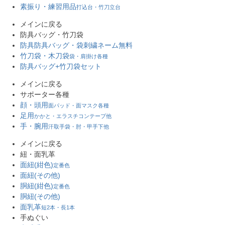
素振り・練習用品
打込台・竹刀立台
メインに戻る
防具バッグ・竹刀袋
防具防具バッグ・袋
刺繍ネーム無料
竹刀袋・木刀袋
袋・肩掛け各種
防具バッグ+竹刀袋セット
メインに戻る
サポーター各種
顔・頭用
面パッド・面マスク各種
足用
かかと・エラスチコンテープ他
手・腕用
汗取手袋・肘・甲手下他
メインに戻る
紐・面乳革
面紐(紺色)
定番色
面紐(その他)
胴紐(紺色)
定番色
胴紐(その他)
面乳革
短2本・長1本
手ぬぐい