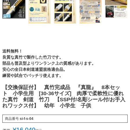
送料無料！
良質な真竹で製作した竹刀です。
部品も普及型よりワンランク上の質感があります。
安心の全日本剣道連盟規格適合品。
練習や試合でバッチリ使えます。
【交換保証付】 真竹完成品 『真龍』 8本セッ
ト 小学生用 [30-36サイズ] 肉厚で柔軟性に優れ
た真竹 剣道 竹刀 【SSP付/名彫シール付/お手入
れワックス付】 幼年 小学生 子供
商品番号
si-f-s-04
¥
16,049