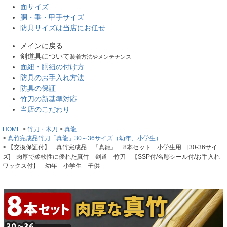
面サイズ
胴・垂・甲手サイズ
防具サイズは当店にお任せ
メインに戻る
剣道具について
装着方法やメンテナンス
面紐・胴紐の付け方
防具のお手入れ方法
防具の保証
竹刀の新基準対応
当店のこだわり
HOME
竹刀・木刀
真龍
真竹完成品竹刀「真龍」30～36サイズ（幼年、小学生）
【交換保証付】 真竹完成品 『真龍』 8本セット 小学生用 [30-36サイ
ズ] 肉厚で柔軟性に優れた真竹 剣道 竹刀 【SSP付/名彫シール付/お手入れ
ワックス付】 幼年 小学生 子供