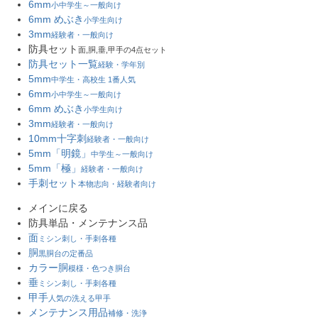
6mm
小中学生～一般向け
6mm めぶき
小学生向け
3mm
経験者・一般向け
防具セット
面,胴,垂,甲手の4点セット
防具セット一覧
経験・学年別
5mm
中学生・高校生 1番人気
6mm
小中学生～一般向け
6mm めぶき
小学生向け
3mm
経験者・一般向け
10mm十字刺
経験者・一般向け
5mm「明鏡」
中学生～一般向け
5mm「極」
経験者・一般向け
手刺セット
本物志向・経験者向け
メインに戻る
防具単品・メンテナンス品
面
ミシン刺し・手刺各種
胴
黒胴台の定番品
カラー胴
模様・色つき胴台
垂
ミシン刺し・手刺各種
甲手
人気の洗える甲手
メンテナンス用品
補修・洗浄