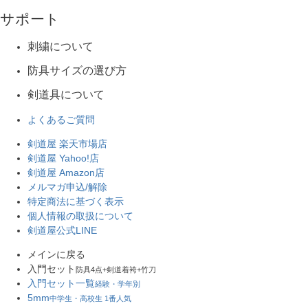
サポート
刺繍について
防具サイズの選び方
剣道具について
よくあるご質問
剣道屋 楽天市場店
剣道屋 Yahoo!店
剣道屋 Amazon店
メルマガ申込/解除
特定商法に基づく表示
個人情報の取扱について
剣道屋公式LINE
メインに戻る
入門セット
防具4点+剣道着袴+竹刀
入門セット一覧
経験・学年別
5mm
中学生・高校生 1番人気