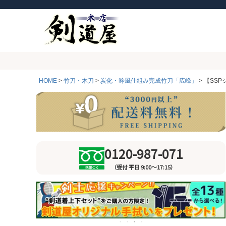
HOME
竹刀・木刀
炭化・吟風仕組み完成竹刀「広峰」
【SS
0120-987-071
（受付 平日 9:00～17:15）