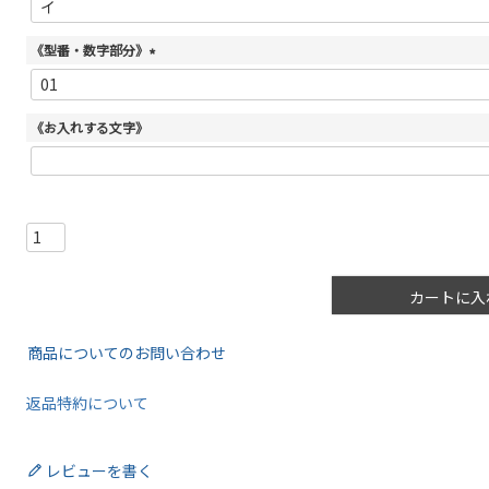
必
須
《型番・数字部分》
)
(
必
須
《お入れする文字》
)
カートに入
商品についてのお問い合わせ
返品特約について
レビューを書く