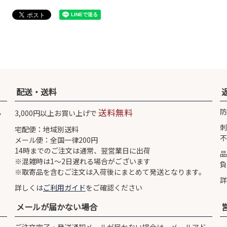
配送・送料
払
送料無料
防
3,000円以上お買い上げで
刺
宅配便：地域別送料
不
メール便：全国一律200円
14時までのご注文は通常、翌営業日に出荷
品
※混雑時は1〜2日遅れる場合がございます
負
※取寄品を含むご注文は入荷後にまとめて発送となります。
詳
詳しくは
ご利用ガイド
をご確認ください
メールが届かない場合
ご注文完了・発送通知メールが届かない場合は、メールアド