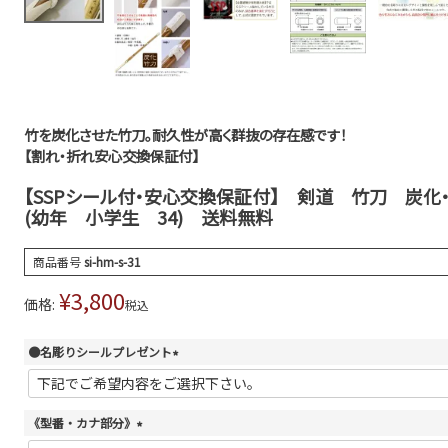
竹を炭化させた竹刀。耐久性が高く群抜の存在感です！
【割れ・折れ安心交換保証付】
【SSPシール付・安心交換保証付】 剣道 竹刀 炭
(幼年 小学生 34) 送料無料
商品番号
si-hm-s-31
¥
3,800
価格:
税込
●名彫りシールプレゼント
(
必
須
《型番・カナ部分》
)
(