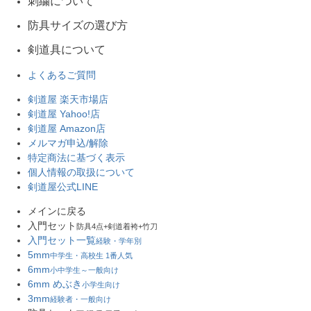
刺繍について
防具サイズの選び方
剣道具について
よくあるご質問
剣道屋 楽天市場店
剣道屋 Yahoo!店
剣道屋 Amazon店
メルマガ申込/解除
特定商法に基づく表示
個人情報の取扱について
剣道屋公式LINE
メインに戻る
入門セット
防具4点+剣道着袴+竹刀
入門セット一覧
経験・学年別
5mm
中学生・高校生 1番人気
6mm
小中学生～一般向け
6mm めぶき
小学生向け
3mm
経験者・一般向け