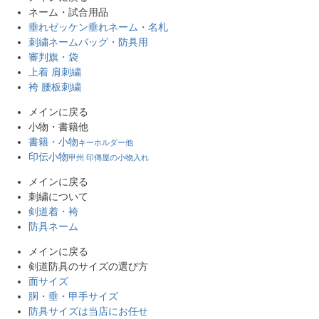
ネーム・試合用品
垂れゼッケン
垂れネーム・名札
刺繍ネーム
バッグ・防具用
審判旗・袋
上着 肩刺繍
袴 腰板刺繍
メインに戻る
小物・書籍他
書籍・小物
キーホルダー他
印伝小物
甲州 印傳屋の小物入れ
メインに戻る
刺繍について
剣道着・袴
防具ネーム
メインに戻る
剣道防具のサイズの選び方
面サイズ
胴・垂・甲手サイズ
防具サイズは当店にお任せ