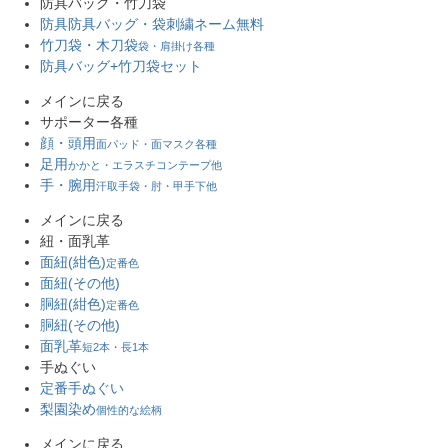
防具バッグ・竹刀袋
防具防具バッグ・袋
刺繍ネーム無料
竹刀袋・木刀袋
袋・肩掛け各種
防具バッグ+竹刀袋セット
メインに戻る
サポーター各種
顔・頭用
面パッド・面マスク各種
足用
かかと・エラスチコンテープ他
手・腕用
汗取手袋・肘・甲手下他
メインに戻る
紐・面乳革
面紐(紺色)
定番色
面紐(その他)
胴紐(紺色)
定番色
胴紐(その他)
面乳革
短2本・長1本
手ぬぐい
定番手ぬぐい
梨園染め
個性的な絵柄
メインに戻る