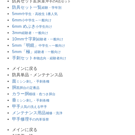
防具セット
面,胴,垂,甲手の4点セット
防具セット一覧
経験・学年別
5mm
中学生・高校生 1番人気
6mm
小中学生～一般向け
6mm めぶき
小学生向け
3mm
経験者・一般向け
10mm十字刺
経験者・一般向け
5mm「明鏡」
中学生～一般向け
5mm「極」
経験者・一般向け
手刺セット
本物志向・経験者向け
メインに戻る
防具単品・メンテナンス品
面
ミシン刺し・手刺各種
胴
黒胴台の定番品
カラー胴
模様・色つき胴台
垂
ミシン刺し・手刺各種
甲手
人気の洗える甲手
メンテナンス用品
補修・洗浄
甲手修理
手の内革張替
メインに戻る