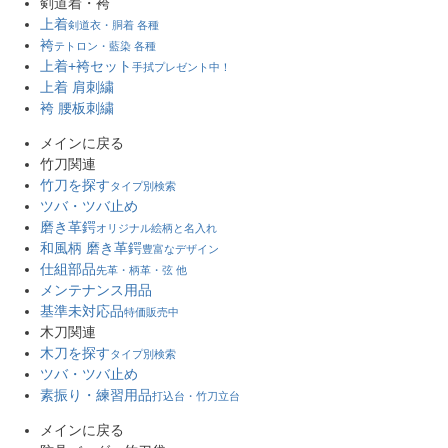
剣道着・袴
上着
剣道衣・胴着 各種
袴
テトロン・藍染 各種
上着+袴セット
手拭プレゼント中！
上着 肩刺繍
袴 腰板刺繍
メインに戻る
竹刀関連
竹刀を探す
タイプ別検索
ツバ・ツバ止め
磨き革鍔
オリジナル絵柄と名入れ
和風柄 磨き革鍔
豊富なデザイン
仕組部品
先革・柄革・弦 他
メンテナンス用品
基準未対応品
特価販売中
木刀関連
木刀を探す
タイプ別検索
ツバ・ツバ止め
素振り・練習用品
打込台・竹刀立台
メインに戻る