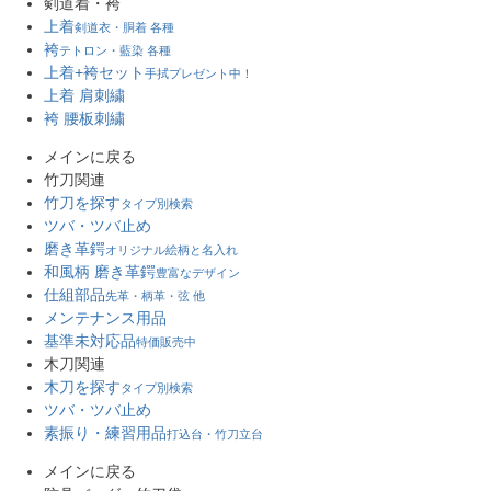
剣道着・袴
上着
剣道衣・胴着 各種
袴
テトロン・藍染 各種
上着+袴セット
手拭プレゼント中！
上着 肩刺繍
袴 腰板刺繍
メインに戻る
竹刀関連
竹刀を探す
タイプ別検索
ツバ・ツバ止め
磨き革鍔
オリジナル絵柄と名入れ
和風柄 磨き革鍔
豊富なデザイン
仕組部品
先革・柄革・弦 他
メンテナンス用品
基準未対応品
特価販売中
木刀関連
木刀を探す
タイプ別検索
ツバ・ツバ止め
素振り・練習用品
打込台・竹刀立台
メインに戻る