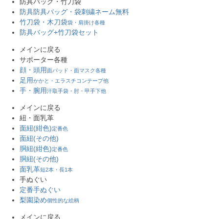
防具バッグ・竹刀袋
防具防具バッグ・袋
刺繍ネーム無料
竹刀袋・木刀袋
袋・肩掛け各種
防具バッグ+竹刀袋セット
メインに戻る
サポーター各種
顔・頭用
面パッド・面マスク各種
足用
かかと・エラスチコンテープ他
手・腕用
汗取手袋・肘・甲手下他
メインに戻る
紐・面乳革
面紐(紺色)
定番色
面紐(その他)
胴紐(紺色)
定番色
胴紐(その他)
面乳革
短2本・長1本
手ぬぐい
定番手ぬぐい
梨園染め
個性的な絵柄
メインに戻る