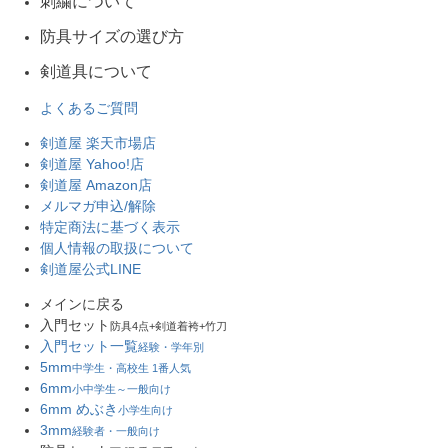
刺繍について
防具サイズの選び方
剣道具について
よくあるご質問
剣道屋 楽天市場店
剣道屋 Yahoo!店
剣道屋 Amazon店
メルマガ申込/解除
特定商法に基づく表示
個人情報の取扱について
剣道屋公式LINE
メインに戻る
入門セット
防具4点+剣道着袴+竹刀
入門セット一覧
経験・学年別
5mm
中学生・高校生 1番人気
6mm
小中学生～一般向け
6mm めぶき
小学生向け
3mm
経験者・一般向け