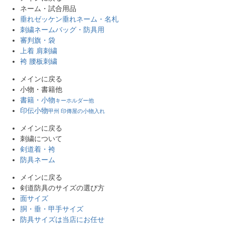
ネーム・試合用品
垂れゼッケン
垂れネーム・名札
刺繍ネーム
バッグ・防具用
審判旗・袋
上着 肩刺繍
袴 腰板刺繍
メインに戻る
小物・書籍他
書籍・小物
キーホルダー他
印伝小物
甲州 印傳屋の小物入れ
メインに戻る
刺繍について
剣道着・袴
防具ネーム
メインに戻る
剣道防具のサイズの選び方
面サイズ
胴・垂・甲手サイズ
防具サイズは当店にお任せ