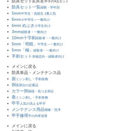
防具セット
面,胴,垂,甲手の4点セット
防具セット一覧
経験・学年別
5mm
中学生・高校生 1番人気
6mm
小中学生～一般向け
6mm めぶき
小学生向け
3mm
経験者・一般向け
10mm十字刺
経験者・一般向け
5mm「明鏡」
中学生～一般向け
5mm「極」
経験者・一般向け
手刺セット
本物志向・経験者向け
メインに戻る
防具単品・メンテナンス品
面
ミシン刺し・手刺各種
胴
黒胴台の定番品
カラー胴
模様・色つき胴台
垂
ミシン刺し・手刺各種
甲手
人気の洗える甲手
メンテナンス用品
補修・洗浄
甲手修理
手の内革張替
メインに戻る