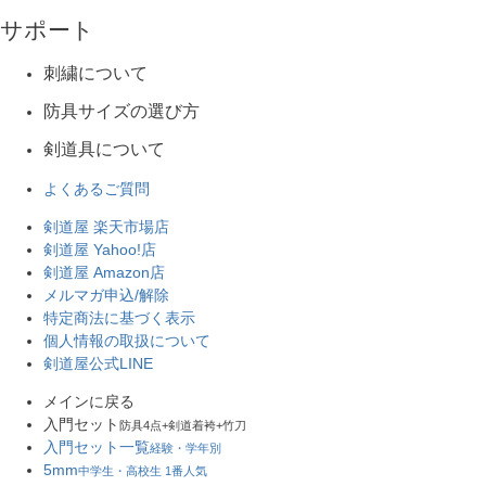
サポート
刺繍について
防具サイズの選び方
剣道具について
よくあるご質問
剣道屋 楽天市場店
剣道屋 Yahoo!店
剣道屋 Amazon店
メルマガ申込/解除
特定商法に基づく表示
個人情報の取扱について
剣道屋公式LINE
メインに戻る
入門セット
防具4点+剣道着袴+竹刀
入門セット一覧
経験・学年別
5mm
中学生・高校生 1番人気