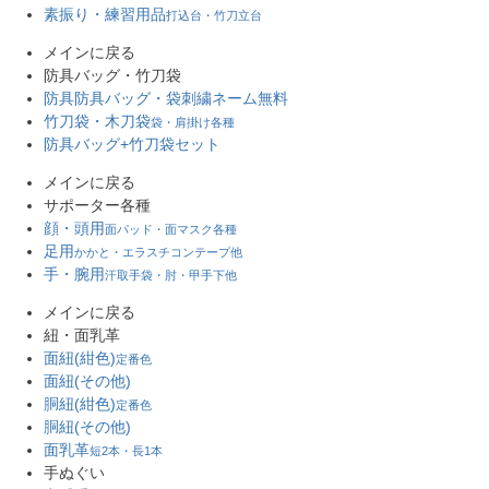
素振り・練習用品
打込台・竹刀立台
メインに戻る
防具バッグ・竹刀袋
防具防具バッグ・袋
刺繍ネーム無料
竹刀袋・木刀袋
袋・肩掛け各種
防具バッグ+竹刀袋セット
メインに戻る
サポーター各種
顔・頭用
面パッド・面マスク各種
足用
かかと・エラスチコンテープ他
手・腕用
汗取手袋・肘・甲手下他
メインに戻る
紐・面乳革
面紐(紺色)
定番色
面紐(その他)
胴紐(紺色)
定番色
胴紐(その他)
面乳革
短2本・長1本
手ぬぐい