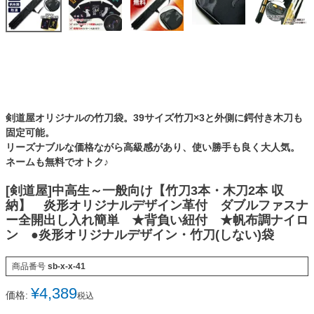
剣道屋オリジナルの竹刀袋。39サイズ竹刀×3と外側に鍔付き木刀も
固定可能。
リーズナブルな価格ながら高級感があり、使い勝手も良く大人気。
ネームも無料でオトク♪
[剣道屋]中高生～一般向け【竹刀3本・木刀2本 収
納】 炎形オリジナルデザイン革付 ダブルファスナ
ー全開出し入れ簡単 ★背負い紐付 ★帆布調ナイロ
ン ●炎形オリジナルデザイン・竹刀(しない)袋
商品番号
sb-x-x-41
¥
4,389
価格:
税込