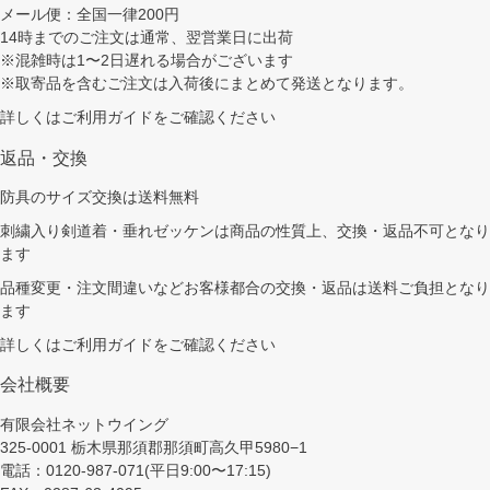
メール便：全国一律200円
14時までのご注文は通常、翌営業日に出荷
※混雑時は1〜2日遅れる場合がございます
※取寄品を含むご注文は入荷後にまとめて発送となります。
詳しくは
ご利用ガイド
をご確認ください
返品・交換
防具のサイズ交換は送料無料
刺繍入り剣道着・垂れゼッケンは商品の性質上、交換・返品不可となり
ます
品種変更・注文間違いなどお客様都合の交換・返品は送料ご負担となり
ます
詳しくは
ご利用ガイド
をご確認ください
会社概要
有限会社ネットウイング
325-0001 栃木県那須郡那須町高久甲5980−1
電話：0120-987-071(平日9:00〜17:15)