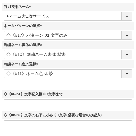
竹刀袋用ネーム
(
必
須
ネームパターンの選択
)
(
必
須
刺繍ネーム書体の選択
)
(
必
須
刺繍ネーム色の選択
)
(
必
須
)
◇《b6-h1》文字記入欄※3文字まで
◇《b6-h2》文字の右下に小さく1文字(必要な場合のみ記入)