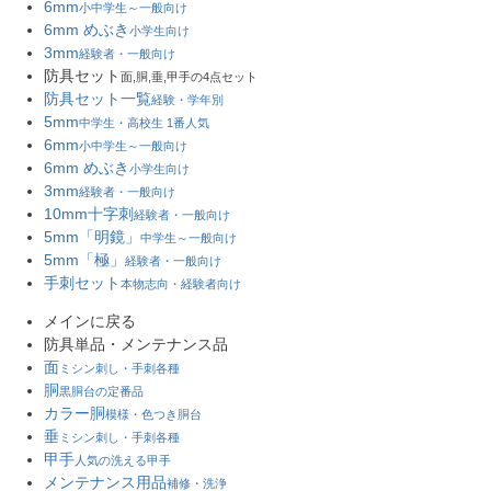
6mm
小中学生～一般向け
6mm めぶき
小学生向け
3mm
経験者・一般向け
防具セット
面,胴,垂,甲手の4点セット
防具セット一覧
経験・学年別
5mm
中学生・高校生 1番人気
6mm
小中学生～一般向け
6mm めぶき
小学生向け
3mm
経験者・一般向け
10mm十字刺
経験者・一般向け
5mm「明鏡」
中学生～一般向け
5mm「極」
経験者・一般向け
手刺セット
本物志向・経験者向け
メインに戻る
防具単品・メンテナンス品
面
ミシン刺し・手刺各種
胴
黒胴台の定番品
カラー胴
模様・色つき胴台
垂
ミシン刺し・手刺各種
甲手
人気の洗える甲手
メンテナンス用品
補修・洗浄