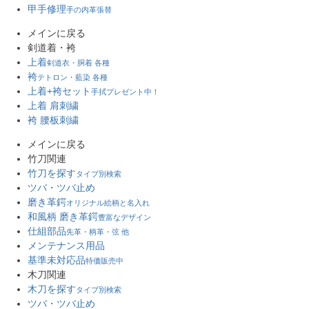
甲手修理
手の内革張替
メインに戻る
剣道着・袴
上着
剣道衣・胴着 各種
袴
テトロン・藍染 各種
上着+袴セット
手拭プレゼント中！
上着 肩刺繍
袴 腰板刺繍
メインに戻る
竹刀関連
竹刀を探す
タイプ別検索
ツバ・ツバ止め
磨き革鍔
オリジナル絵柄と名入れ
和風柄 磨き革鍔
豊富なデザイン
仕組部品
先革・柄革・弦 他
メンテナンス用品
基準未対応品
特価販売中
木刀関連
木刀を探す
タイプ別検索
ツバ・ツバ止め