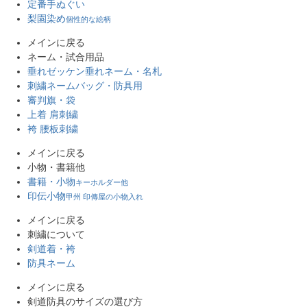
定番手ぬぐい
梨園染め
個性的な絵柄
メインに戻る
ネーム・試合用品
垂れゼッケン
垂れネーム・名札
刺繍ネーム
バッグ・防具用
審判旗・袋
上着 肩刺繍
袴 腰板刺繍
メインに戻る
小物・書籍他
書籍・小物
キーホルダー他
印伝小物
甲州 印傳屋の小物入れ
メインに戻る
刺繍について
剣道着・袴
防具ネーム
メインに戻る
剣道防具のサイズの選び方