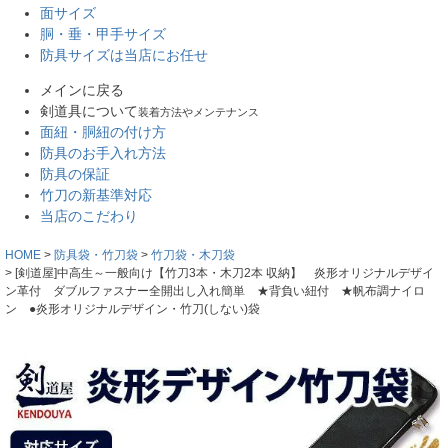
面サイズ
胴・垂・甲手サイズ
防具サイズは当店にお任せ
メインに戻る
剣道具について
装着方法やメンテナンス
面紐・胴紐の付け方
防具のお手入れ方法
防具の保証
竹刀の新基準対応
当店のこだわり
HOME
防具袋・竹刀袋
竹刀袋・木刀袋
[剣道屋]中高生～一般向け【竹刀3本・木刀2本 収納】 炎形オリジナルデザイ
ン革付 ダブルファスナー全開出し入れ簡単 ★背負い紐付 ★帆布調ナイロ
ン ●炎形オリジナルデザイン・竹刀(しない)袋