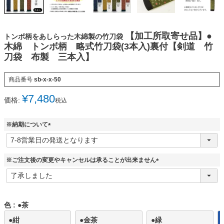
【加工所取寄せ品】●
トンボ柄をあしらった木綿製の竹刀袋
木綿 トンボ柄 略式竹刀袋(3本入)裏付【剣道 竹
刀袋 布製 三本入】
商品番号
sb-x-x-50
¥
7,480
価格:
税込
※納期について
(
必
須
※ご注文後の変更やキャンセルは承ることが出来ません
)
(
必
須
)
色
●茶
●紺
●金茶
●緑