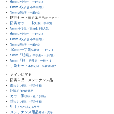
6mm
小中学生～一般向け
6mm めぶき
小学生向け
3mm
経験者・一般向け
防具セット
面,胴,垂,甲手の4点セット
防具セット一覧
経験・学年別
5mm
中学生・高校生 1番人気
6mm
小中学生～一般向け
6mm めぶき
小学生向け
3mm
経験者・一般向け
10mm十字刺
経験者・一般向け
5mm「明鏡」
中学生～一般向け
5mm「極」
経験者・一般向け
手刺セット
本物志向・経験者向け
メインに戻る
防具単品・メンテナンス品
面
ミシン刺し・手刺各種
胴
黒胴台の定番品
カラー胴
模様・色つき胴台
垂
ミシン刺し・手刺各種
甲手
人気の洗える甲手
メンテナンス用品
補修・洗浄