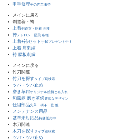
甲手修理
手の内革張替
メインに戻る
剣道着・袴
上着
剣道衣・胴着 各種
袴
テトロン・藍染 各種
上着+袴セット
手拭プレゼント中！
上着 肩刺繍
袴 腰板刺繍
メインに戻る
竹刀関連
竹刀を探す
タイプ別検索
ツバ・ツバ止め
磨き革鍔
オリジナル絵柄と名入れ
和風柄 磨き革鍔
豊富なデザイン
仕組部品
先革・柄革・弦 他
メンテナンス用品
基準未対応品
特価販売中
木刀関連
木刀を探す
タイプ別検索
ツバ・ツバ止め