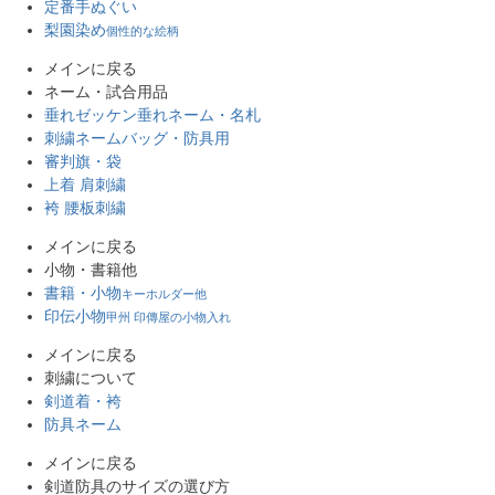
定番手ぬぐい
梨園染め
個性的な絵柄
メインに戻る
ネーム・試合用品
垂れゼッケン
垂れネーム・名札
刺繍ネーム
バッグ・防具用
審判旗・袋
上着 肩刺繍
袴 腰板刺繍
メインに戻る
小物・書籍他
書籍・小物
キーホルダー他
印伝小物
甲州 印傳屋の小物入れ
メインに戻る
刺繍について
剣道着・袴
防具ネーム
メインに戻る
剣道防具のサイズの選び方