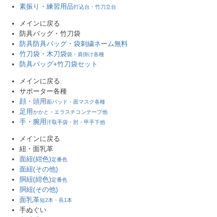
素振り・練習用品
打込台・竹刀立台
メインに戻る
防具バッグ・竹刀袋
防具防具バッグ・袋
刺繍ネーム無料
竹刀袋・木刀袋
袋・肩掛け各種
防具バッグ+竹刀袋セット
メインに戻る
サポーター各種
顔・頭用
面パッド・面マスク各種
足用
かかと・エラスチコンテープ他
手・腕用
汗取手袋・肘・甲手下他
メインに戻る
紐・面乳革
面紐(紺色)
定番色
面紐(その他)
胴紐(紺色)
定番色
胴紐(その他)
面乳革
短2本・長1本
手ぬぐい