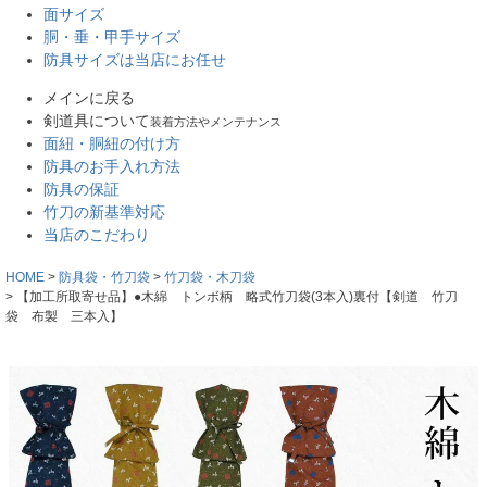
面サイズ
胴・垂・甲手サイズ
防具サイズは当店にお任せ
メインに戻る
剣道具について
装着方法やメンテナンス
面紐・胴紐の付け方
防具のお手入れ方法
防具の保証
竹刀の新基準対応
当店のこだわり
HOME
防具袋・竹刀袋
竹刀袋・木刀袋
【加工所取寄せ品】●木綿 トンボ柄 略式竹刀袋(3本入)裏付【剣道 竹刀
袋 布製 三本入】