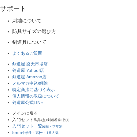
サポート
刺繍について
防具サイズの選び方
剣道具について
よくあるご質問
剣道屋 楽天市場店
剣道屋 Yahoo!店
剣道屋 Amazon店
メルマガ申込/解除
特定商法に基づく表示
個人情報の取扱について
剣道屋公式LINE
メインに戻る
入門セット
防具4点+剣道着袴+竹刀
入門セット一覧
経験・学年別
5mm
中学生・高校生 1番人気