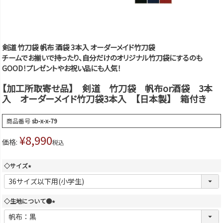
剣道 竹刀袋 帆布 酒袋 3本入 オーダーメイド竹刀袋
チームでお揃いで持ったり、自分だけのオリジナル竹刀袋にするのも
GOOD！プレゼントやお祝い品にも人気！
【加工所取寄せ品】 剣道 竹刀袋 帆布or酒袋 3本
入 オーダーメイド竹刀袋3本入 【日本製】 箱付き
商品番号
sb-x-x-79
¥
8,990
価格:
税込
◇サイズ
(
必
須
◇生地について●
)
(
必