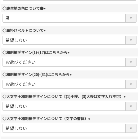
須
◇底生地の色について●
)
(
必
須
◇肩掛けベルトについて
)
(
必
須
◇和刺繍デザイン(1)-(17)はこちらから
)
(
必
須
◇和刺繍デザイン(20)-(31)はこちらから
)
(
必
須
◇大文字＋和刺繍デザインについて【(1)小桜、(3)大桜は文字入れ不可】
)
(
必
須
◇大文字＋和刺繍デザインについて（文字の書体）
)
(
必
須