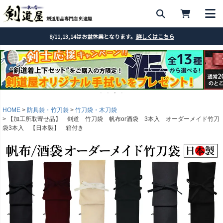
剣道用品専門店 剣道屋
8/11,13,14はお盆休業となります。
詳しくはこちら
HOME
防具袋・竹刀袋
竹刀袋・木刀袋
【加工所取寄せ品】 剣道 竹刀袋 帆布or酒袋 3本入 オーダーメイド竹刀
袋3本入 【日本製】 箱付き