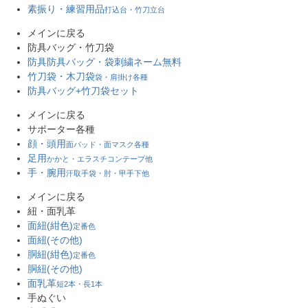
素振り・練習用品
打込台・竹刀立台
メインに戻る
防具バッグ・竹刀袋
防具防具バッグ・袋
刺繍ネーム無料
竹刀袋・木刀袋
袋・肩掛け各種
防具バッグ+竹刀袋セット
メインに戻る
サポーター各種
顔・頭用
面パッド・面マスク各種
足用
かかと・エラスチコンテープ他
手・腕用
汗取手袋・肘・甲手下他
メインに戻る
紐・面乳革
面紐(紺色)
定番色
面紐(その他)
胴紐(紺色)
定番色
胴紐(その他)
面乳革
短2本・長1本
手ぬぐい