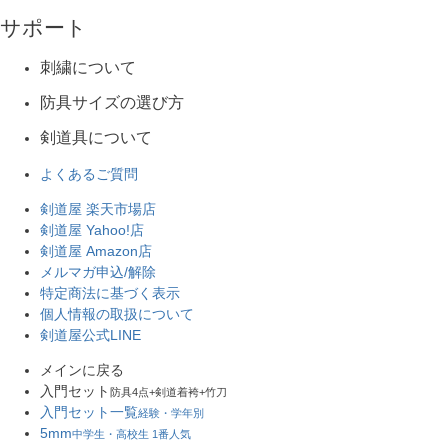
サポート
刺繍について
防具サイズの選び方
剣道具について
よくあるご質問
剣道屋 楽天市場店
剣道屋 Yahoo!店
剣道屋 Amazon店
メルマガ申込/解除
特定商法に基づく表示
個人情報の取扱について
剣道屋公式LINE
メインに戻る
入門セット
防具4点+剣道着袴+竹刀
入門セット一覧
経験・学年別
5mm
中学生・高校生 1番人気