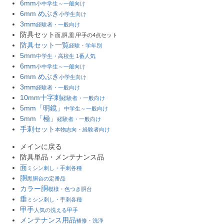
6mm
小中学生～一般向け
6mm めぶき
小学生向け
3mm
経験者・一般向け
防具セット
面,胴,垂,甲手の4点セット
防具セット一覧
経験・学年別
5mm
中学生・高校生 1番人気
6mm
小中学生～一般向け
6mm めぶき
小学生向け
3mm
経験者・一般向け
10mm十字刺
経験者・一般向け
5mm「明鏡」
中学生～一般向け
5mm「極」
経験者・一般向け
手刺セット
本物志向・経験者向け
メインに戻る
防具単品・メンテナンス品
面
ミシン刺し・手刺各種
胴
黒胴台の定番品
カラー胴
模様・色つき胴台
垂
ミシン刺し・手刺各種
甲手
人気の洗える甲手
メンテナンス用品
補修・洗浄