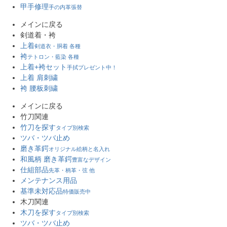
甲手修理
手の内革張替
メインに戻る
剣道着・袴
上着
剣道衣・胴着 各種
袴
テトロン・藍染 各種
上着+袴セット
手拭プレゼント中！
上着 肩刺繍
袴 腰板刺繍
メインに戻る
竹刀関連
竹刀を探す
タイプ別検索
ツバ・ツバ止め
磨き革鍔
オリジナル絵柄と名入れ
和風柄 磨き革鍔
豊富なデザイン
仕組部品
先革・柄革・弦 他
メンテナンス用品
基準未対応品
特価販売中
木刀関連
木刀を探す
タイプ別検索
ツバ・ツバ止め