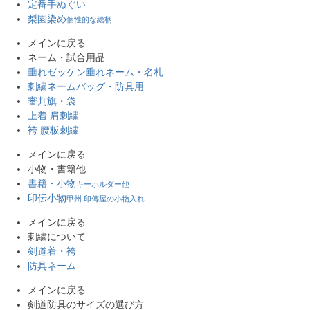
定番手ぬぐい
梨園染め
個性的な絵柄
メインに戻る
ネーム・試合用品
垂れゼッケン
垂れネーム・名札
刺繍ネーム
バッグ・防具用
審判旗・袋
上着 肩刺繍
袴 腰板刺繍
メインに戻る
小物・書籍他
書籍・小物
キーホルダー他
印伝小物
甲州 印傳屋の小物入れ
メインに戻る
刺繍について
剣道着・袴
防具ネーム
メインに戻る
剣道防具のサイズの選び方