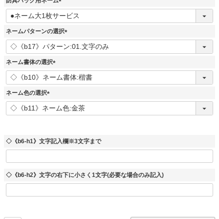
防具バッグ用ネーム
(
必
須
ネームパターンの選択
)
(
必
須
ネーム書体の選択
)
(
必
須
ネーム色の選択
)
(
必
須
)
◇《b6-h1》文字記入欄※3文字まで
◇《b6-h2》文字の右下に小さく1文字(必要な場合のみ記入)