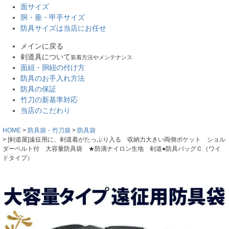
面サイズ
胴・垂・甲手サイズ
防具サイズは当店にお任せ
メインに戻る
剣道具について
装着方法やメンテナンス
面紐・胴紐の付け方
防具のお手入れ方法
防具の保証
竹刀の新基準対応
当店のこだわり
HOME
防具袋・竹刀袋
防具袋
[剣道屋]遠征用に、剣道着がたっぷり入る 収納力大きい両側ポケット ショル
ダーベルト付 大容量防具袋 ★防滴ナイロン生地 剣道●防具バッグＣ（ワイ
ドタイプ）