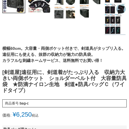
横幅60cm。大容量・両側ポケット付きで、剣道具がタップリ入る。
遠征用にも使える、抜群の収納力が魅力の防具袋。
カラフルな刺繍ネームサービス、送料無料でお買い得！
[剣道屋]遠征用に、剣道着がたっぷり入る 収納力大
きい両側ポケット ショルダーベルト付 大容量防具
袋 ★防滴ナイロン生地 剣道●防具バッグＣ（ワイ
ドタイプ）
商品番号
bag-c
¥
6,250
価格:
税込