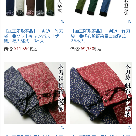
【加工所取寄品】 剣道 竹刀
【加工所取寄品】 剣道 竹刀
袋 ●ソフトキャンバス「ザ・
袋 ●帆布鮫調染富士紋略式
鷹」絵入略式 3本入
2.5本入
価格:
¥
11,550
価格:
¥
9,350
税込
税込