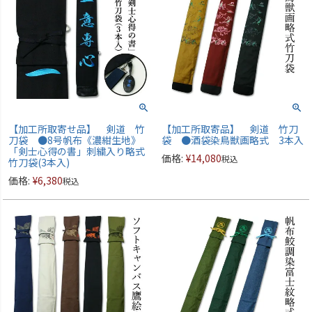
【加工所取寄せ品】 剣道 竹
【加工所取寄品】 剣道 竹刀
刀袋 ●8号帆布《濃紺生地》
袋 ●酒袋染鳥獣画略式 3本入
「剣士心得の書」刺繍入り略式
価格:
¥
14,080
税込
竹刀袋(3本入)
価格:
¥
6,380
税込