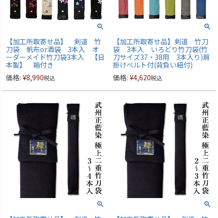
【加工所取寄せ品】 剣道 竹
【加工所取寄せ品】剣道 竹刀
刀袋 帆布or酒袋 3本入 オ
袋 3本入 いろどり竹刀袋(竹
ーダーメイド竹刀袋3本入 【日
刀サイズ37・38用 3本入り)肩
本製】 箱付き
掛けベルト付(背負い紐付)
価格:
¥
8,990
価格:
¥
4,620
税込
税込