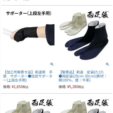
【加工所取寄せ品】剣道用 手
【取寄品】剣道 足袋(たび)
首 サポーター●信武サポータ
●両足袋(29cm-30cm)(素材：
ー(上段左手用)
綿100％、底：牛革)
価格:
¥
1,650
価格:
¥
5,280
税込
税込