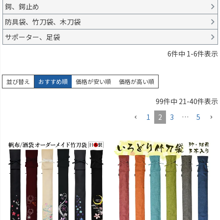
鍔、鍔止め
防具袋、竹刀袋、木刀袋
サポーター、足袋
6
件中
1
-
6
件表示
並び替え
おすすめ順
価格が安い順
価格が高い順
99
件中
21
-
40
件表示
1
2
3
…
5