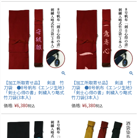
【加工所取寄せ品】 剣道 竹
【加工所取寄せ品】 剣道 竹
刀袋 ●8号帆布《エンジ生地》
刀袋 ●8号帆布《エンジ生地》
「剣士心得の書」刺繍入り略式
「剣士心得の書」刺繍入り略式
竹刀袋(3本入)
竹刀袋(3本入)
価格:
¥
6,380
価格:
¥
6,380
税込
税込