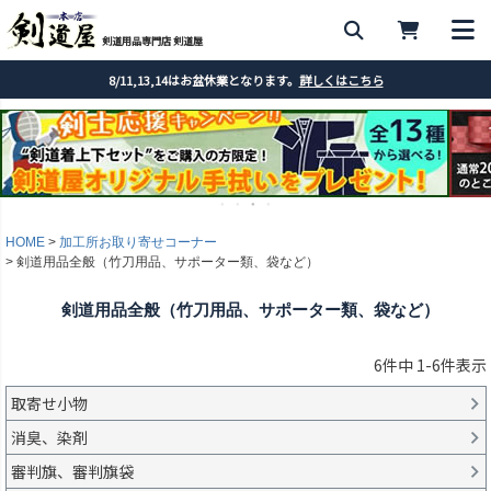
剣道用品専門店 剣道屋
8/11,13,14はお盆休業となります。
詳しくはこちら
HOME
加工所お取り寄せコーナー
剣道用品全般（竹刀用品、サポーター類、袋など）
剣道用品全般（竹刀用品、サポーター類、袋など）
6
件中
1
-
6
件表示
取寄せ小物
消臭、染剤
審判旗、審判旗袋