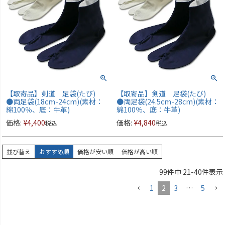
【取寄品】剣道 足袋(たび)
【取寄品】剣道 足袋(たび)
●両足袋(18cm-24cm)(素材：
●両足袋(24.5cm-28cm)(素材：
綿100％、底：牛革)
綿100％、底：牛革)
価格:
¥
4,400
価格:
¥
4,840
税込
税込
並び替え
おすすめ順
価格が安い順
価格が高い順
99
件中
21
-
40
件表示
1
2
3
…
5