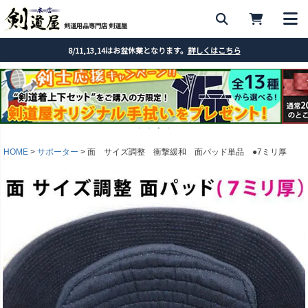
剣道用品専門店 剣道屋
8/11,13,14はお盆休業となります。
詳しくはこちら
HOME
サポーター
面 サイズ調整 衝撃緩和 面パッド単品 ●7ミリ厚