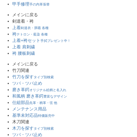
甲手修理
手の内革張替
メインに戻る
剣道着・袴
上着
剣道衣・胴着 各種
袴
テトロン・藍染 各種
上着+袴セット
手拭プレゼント中！
上着 肩刺繍
袴 腰板刺繍
メインに戻る
竹刀関連
竹刀を探す
タイプ別検索
ツバ・ツバ止め
磨き革鍔
オリジナル絵柄と名入れ
和風柄 磨き革鍔
豊富なデザイン
仕組部品
先革・柄革・弦 他
メンテナンス用品
基準未対応品
特価販売中
木刀関連
木刀を探す
タイプ別検索
ツバ・ツバ止め