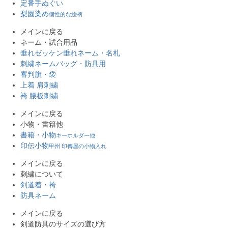
定番手ぬぐい
梨園染め
個性的な絵柄
メインに戻る
ネーム・試合用品
垂れゼッケン
垂れネーム・名札
刺繍ネーム
バッグ・防具用
審判旗・袋
上着 肩刺繍
袴 腰板刺繍
メインに戻る
小物・書籍他
書籍・小物
キーホルダー他
印伝小物
甲州 印傳屋の小物入れ
メインに戻る
刺繍について
剣道着・袴
防具ネーム
メインに戻る
剣道防具のサイズの選び方