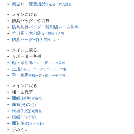
素振り・練習用品
打込台・竹刀立台
メインに戻る
防具バッグ・竹刀袋
防具防具バッグ・袋
刺繍ネーム無料
竹刀袋・木刀袋
袋・肩掛け各種
防具バッグ+竹刀袋セット
メインに戻る
サポーター各種
顔・頭用
面パッド・面マスク各種
足用
かかと・エラスチコンテープ他
手・腕用
汗取手袋・肘・甲手下他
メインに戻る
紐・面乳革
面紐(紺色)
定番色
面紐(その他)
胴紐(紺色)
定番色
胴紐(その他)
面乳革
短2本・長1本
手ぬぐい