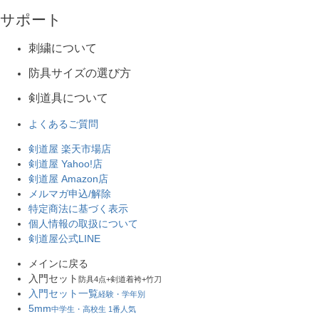
サポート
刺繍について
防具サイズの選び方
剣道具について
よくあるご質問
剣道屋 楽天市場店
剣道屋 Yahoo!店
剣道屋 Amazon店
メルマガ申込/解除
特定商法に基づく表示
個人情報の取扱について
剣道屋公式LINE
メインに戻る
入門セット
防具4点+剣道着袴+竹刀
入門セット一覧
経験・学年別
5mm
中学生・高校生 1番人気