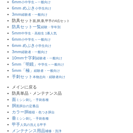
6mm
小中学生～一般向け
6mm めぶき
小学生向け
3mm
経験者・一般向け
防具セット
面,胴,垂,甲手の4点セット
防具セット一覧
経験・学年別
5mm
中学生・高校生 1番人気
6mm
小中学生～一般向け
6mm めぶき
小学生向け
3mm
経験者・一般向け
10mm十字刺
経験者・一般向け
5mm「明鏡」
中学生～一般向け
5mm「極」
経験者・一般向け
手刺セット
本物志向・経験者向け
メインに戻る
防具単品・メンテナンス品
面
ミシン刺し・手刺各種
胴
黒胴台の定番品
カラー胴
模様・色つき胴台
垂
ミシン刺し・手刺各種
甲手
人気の洗える甲手
メンテナンス用品
補修・洗浄