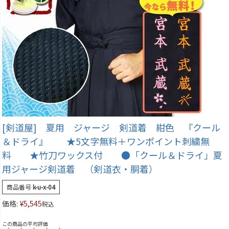
[剣道屋] 夏用 ジャージ 剣道着 紺色 『クール
＆ドライ』 ★5文字無料＋ワンポイント刺繍無
料 ★竹刀ワックス付 ●「クール＆ドライ」夏
用ジャージ剣道着 （剣道衣・胴着）
商品番号
k-u-x-04
価格:
¥
5,545
税込