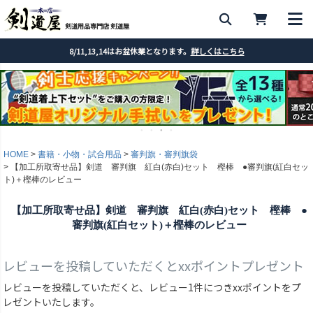
剣道用品専門店 剣道屋
8/11,13,14はお盆休業となります。
詳しくはこちら
HOME
書籍・小物・試合用品
審判旗・審判旗袋
【加工所取寄せ品】剣道 審判旗 紅白(赤白)セット 樫棒 ●審判旗(紅白セッ
ト)＋樫棒のレビュー
【加工所取寄せ品】剣道 審判旗 紅白(赤白)セット 樫棒 ●
審判旗(紅白セット)＋樫棒のレビュー
レビューを投稿していただくとxxポイントプレゼント
レビューを投稿していただくと、レビュー1件につきxxポイントをプ
レゼントいたします。