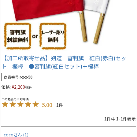
【加工所取寄せ品】剣道 審判旗 紅白(赤白)セッ
ト 樫棒 ●審判旗(紅白セット)＋樫棒
商品番号
r-x-x-50
価格:
¥
2,200
税込
5.00
1
1
件中
1
-
1
件表示
coco
1