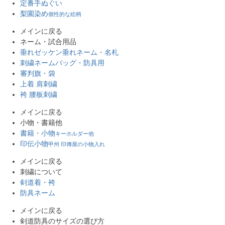
定番手ぬぐい
梨園染め
個性的な絵柄
メインに戻る
ネーム・試合用品
垂れゼッケン
垂れネーム・名札
刺繍ネーム
バッグ・防具用
審判旗・袋
上着 肩刺繍
袴 腰板刺繍
メインに戻る
小物・書籍他
書籍・小物
キーホルダー他
印伝小物
甲州 印傳屋の小物入れ
メインに戻る
刺繍について
剣道着・袴
防具ネーム
メインに戻る
剣道防具のサイズの選び方