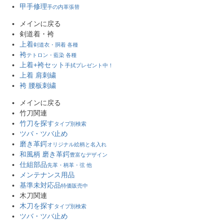
甲手修理
手の内革張替
メインに戻る
剣道着・袴
上着
剣道衣・胴着 各種
袴
テトロン・藍染 各種
上着+袴セット
手拭プレゼント中！
上着 肩刺繍
袴 腰板刺繍
メインに戻る
竹刀関連
竹刀を探す
タイプ別検索
ツバ・ツバ止め
磨き革鍔
オリジナル絵柄と名入れ
和風柄 磨き革鍔
豊富なデザイン
仕組部品
先革・柄革・弦 他
メンテナンス用品
基準未対応品
特価販売中
木刀関連
木刀を探す
タイプ別検索
ツバ・ツバ止め