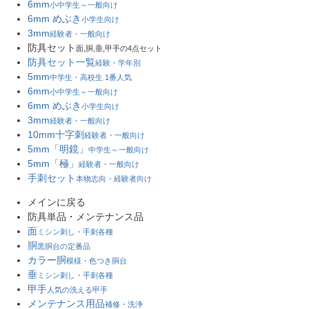
6mm
小中学生～一般向け
6mm めぶき
小学生向け
3mm
経験者・一般向け
防具セット
面,胴,垂,甲手の4点セット
防具セット一覧
経験・学年別
5mm
中学生・高校生 1番人気
6mm
小中学生～一般向け
6mm めぶき
小学生向け
3mm
経験者・一般向け
10mm十字刺
経験者・一般向け
5mm「明鏡」
中学生～一般向け
5mm「極」
経験者・一般向け
手刺セット
本物志向・経験者向け
メインに戻る
防具単品・メンテナンス品
面
ミシン刺し・手刺各種
胴
黒胴台の定番品
カラー胴
模様・色つき胴台
垂
ミシン刺し・手刺各種
甲手
人気の洗える甲手
メンテナンス用品
補修・洗浄