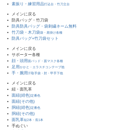
素振り・練習用品
打込台・竹刀立台
メインに戻る
防具バッグ・竹刀袋
防具防具バッグ・袋
刺繍ネーム無料
竹刀袋・木刀袋
袋・肩掛け各種
防具バッグ+竹刀袋セット
メインに戻る
サポーター各種
顔・頭用
面パッド・面マスク各種
足用
かかと・エラスチコンテープ他
手・腕用
汗取手袋・肘・甲手下他
メインに戻る
紐・面乳革
面紐(紺色)
定番色
面紐(その他)
胴紐(紺色)
定番色
胴紐(その他)
面乳革
短2本・長1本
手ぬぐい