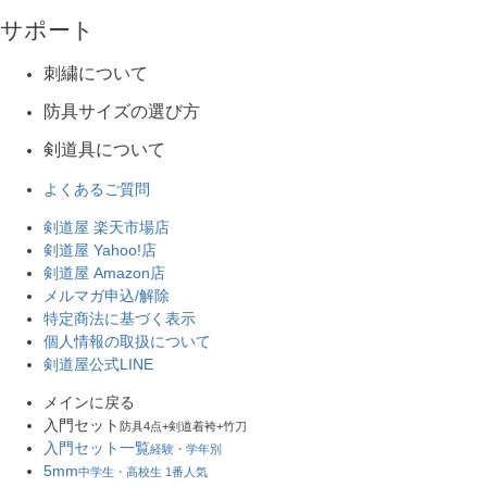
サポート
刺繍について
防具サイズの選び方
剣道具について
よくあるご質問
剣道屋 楽天市場店
剣道屋 Yahoo!店
剣道屋 Amazon店
メルマガ申込/解除
特定商法に基づく表示
個人情報の取扱について
剣道屋公式LINE
メインに戻る
入門セット
防具4点+剣道着袴+竹刀
入門セット一覧
経験・学年別
5mm
中学生・高校生 1番人気