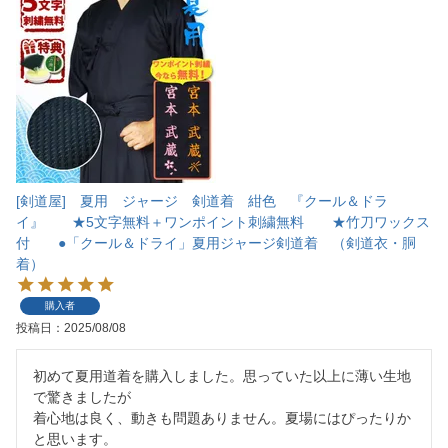
[剣道屋] 夏用 ジャージ 剣道着 紺色 『クール＆ドラ
イ』 ★5文字無料＋ワンポイント刺繍無料 ★竹刀ワックス
付 ●「クール＆ドライ」夏用ジャージ剣道着 （剣道衣・胴
着）
購入者
投稿日
2025/08/08
初めて夏用道着を購入しました。思っていた以上に薄い生地
で驚きましたが

着心地は良く、動きも問題ありません。夏場にはぴったりか
と思います。
