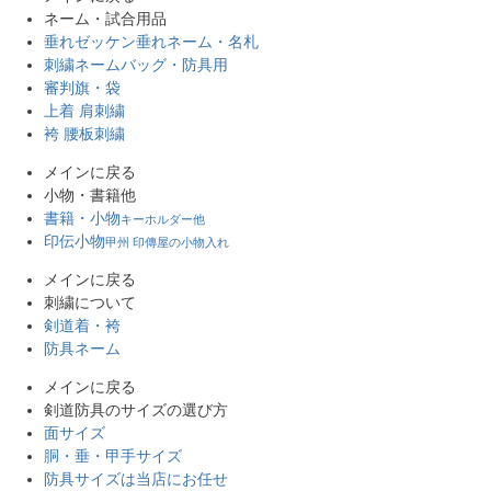
ネーム・試合用品
垂れゼッケン
垂れネーム・名札
刺繍ネーム
バッグ・防具用
審判旗・袋
上着 肩刺繍
袴 腰板刺繍
メインに戻る
小物・書籍他
書籍・小物
キーホルダー他
印伝小物
甲州 印傳屋の小物入れ
メインに戻る
刺繍について
剣道着・袴
防具ネーム
メインに戻る
剣道防具のサイズの選び方
面サイズ
胴・垂・甲手サイズ
防具サイズは当店にお任せ