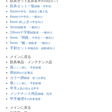
防具セット
面,胴,垂,甲手の4点セット
防具セット一覧
経験・学年別
5mm
中学生・高校生 1番人気
6mm
小中学生～一般向け
6mm めぶき
小学生向け
3mm
経験者・一般向け
10mm十字刺
経験者・一般向け
5mm「明鏡」
中学生～一般向け
5mm「極」
経験者・一般向け
手刺セット
本物志向・経験者向け
メインに戻る
防具単品・メンテナンス品
面
ミシン刺し・手刺各種
胴
黒胴台の定番品
カラー胴
模様・色つき胴台
垂
ミシン刺し・手刺各種
甲手
人気の洗える甲手
メンテナンス用品
補修・洗浄
甲手修理
手の内革張替
メインに戻る