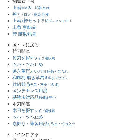
剣道着・袴
上着
剣道衣・胴着 各種
袴
テトロン・藍染 各種
上着+袴セット
手拭プレゼント中！
上着 肩刺繍
袴 腰板刺繍
メインに戻る
竹刀関連
竹刀を探す
タイプ別検索
ツバ・ツバ止め
磨き革鍔
オリジナル絵柄と名入れ
和風柄 磨き革鍔
豊富なデザイン
仕組部品
先革・柄革・弦 他
メンテナンス用品
基準未対応品
特価販売中
木刀関連
木刀を探す
タイプ別検索
ツバ・ツバ止め
素振り・練習用品
打込台・竹刀立台
メインに戻る