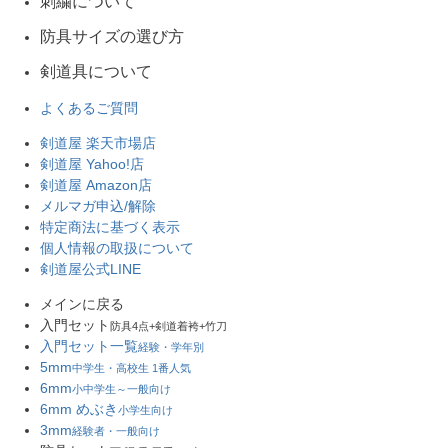
刺繍について
防具サイズの選び方
剣道具について
よくあるご質問
剣道屋 楽天市場店
剣道屋 Yahoo!店
剣道屋 Amazon店
メルマガ申込/解除
特定商法に基づく表示
個人情報の取扱について
剣道屋公式LINE
メインに戻る
入門セット
防具4点+剣道着袴+竹刀
入門セット一覧
経験・学年別
5mm
中学生・高校生 1番人気
6mm
小中学生～一般向け
6mm めぶき
小学生向け
3mm
経験者・一般向け