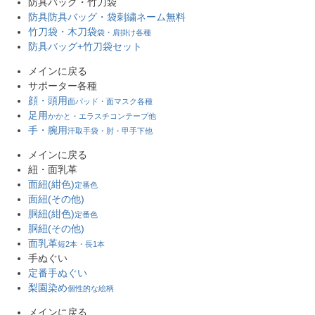
防具バッグ・竹刀袋
防具防具バッグ・袋
刺繍ネーム無料
竹刀袋・木刀袋
袋・肩掛け各種
防具バッグ+竹刀袋セット
メインに戻る
サポーター各種
顔・頭用
面パッド・面マスク各種
足用
かかと・エラスチコンテープ他
手・腕用
汗取手袋・肘・甲手下他
メインに戻る
紐・面乳革
面紐(紺色)
定番色
面紐(その他)
胴紐(紺色)
定番色
胴紐(その他)
面乳革
短2本・長1本
手ぬぐい
定番手ぬぐい
梨園染め
個性的な絵柄
メインに戻る