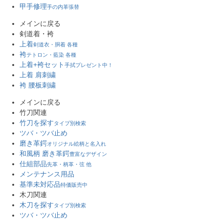
甲手修理
手の内革張替
メインに戻る
剣道着・袴
上着
剣道衣・胴着 各種
袴
テトロン・藍染 各種
上着+袴セット
手拭プレゼント中！
上着 肩刺繍
袴 腰板刺繍
メインに戻る
竹刀関連
竹刀を探す
タイプ別検索
ツバ・ツバ止め
磨き革鍔
オリジナル絵柄と名入れ
和風柄 磨き革鍔
豊富なデザイン
仕組部品
先革・柄革・弦 他
メンテナンス用品
基準未対応品
特価販売中
木刀関連
木刀を探す
タイプ別検索
ツバ・ツバ止め