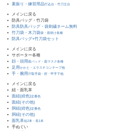
素振り・練習用品
打込台・竹刀立台
メインに戻る
防具バッグ・竹刀袋
防具防具バッグ・袋
刺繍ネーム無料
竹刀袋・木刀袋
袋・肩掛け各種
防具バッグ+竹刀袋セット
メインに戻る
サポーター各種
顔・頭用
面パッド・面マスク各種
足用
かかと・エラスチコンテープ他
手・腕用
汗取手袋・肘・甲手下他
メインに戻る
紐・面乳革
面紐(紺色)
定番色
面紐(その他)
胴紐(紺色)
定番色
胴紐(その他)
面乳革
短2本・長1本
手ぬぐい