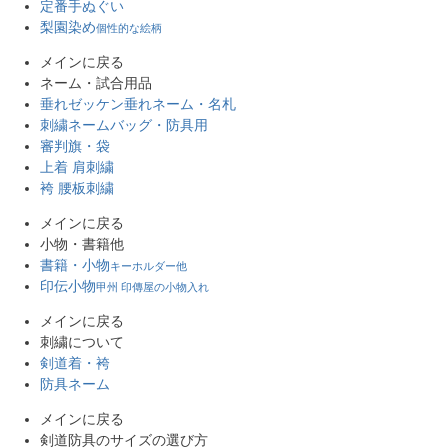
定番手ぬぐい
梨園染め
個性的な絵柄
メインに戻る
ネーム・試合用品
垂れゼッケン
垂れネーム・名札
刺繍ネーム
バッグ・防具用
審判旗・袋
上着 肩刺繍
袴 腰板刺繍
メインに戻る
小物・書籍他
書籍・小物
キーホルダー他
印伝小物
甲州 印傳屋の小物入れ
メインに戻る
刺繍について
剣道着・袴
防具ネーム
メインに戻る
剣道防具のサイズの選び方