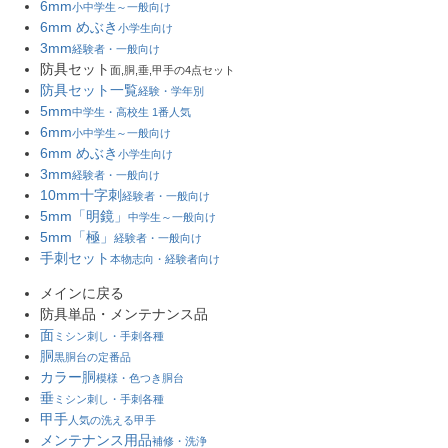
6mm
小中学生～一般向け
6mm めぶき
小学生向け
3mm
経験者・一般向け
防具セット
面,胴,垂,甲手の4点セット
防具セット一覧
経験・学年別
5mm
中学生・高校生 1番人気
6mm
小中学生～一般向け
6mm めぶき
小学生向け
3mm
経験者・一般向け
10mm十字刺
経験者・一般向け
5mm「明鏡」
中学生～一般向け
5mm「極」
経験者・一般向け
手刺セット
本物志向・経験者向け
メインに戻る
防具単品・メンテナンス品
面
ミシン刺し・手刺各種
胴
黒胴台の定番品
カラー胴
模様・色つき胴台
垂
ミシン刺し・手刺各種
甲手
人気の洗える甲手
メンテナンス用品
補修・洗浄