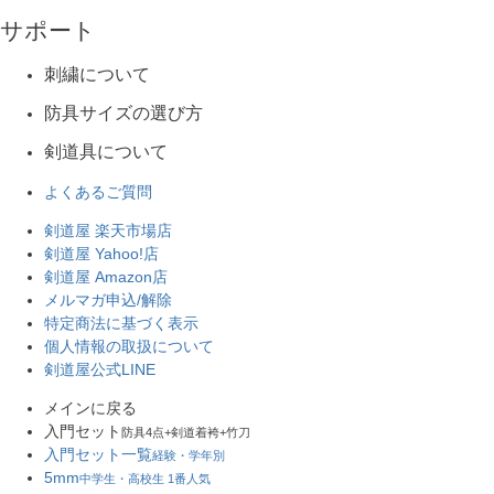
サポート
刺繍について
防具サイズの選び方
剣道具について
よくあるご質問
剣道屋 楽天市場店
剣道屋 Yahoo!店
剣道屋 Amazon店
メルマガ申込/解除
特定商法に基づく表示
個人情報の取扱について
剣道屋公式LINE
メインに戻る
入門セット
防具4点+剣道着袴+竹刀
入門セット一覧
経験・学年別
5mm
中学生・高校生 1番人気