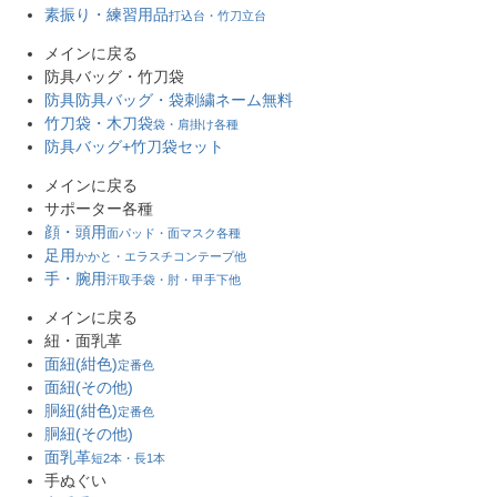
素振り・練習用品
打込台・竹刀立台
メインに戻る
防具バッグ・竹刀袋
防具防具バッグ・袋
刺繍ネーム無料
竹刀袋・木刀袋
袋・肩掛け各種
防具バッグ+竹刀袋セット
メインに戻る
サポーター各種
顔・頭用
面パッド・面マスク各種
足用
かかと・エラスチコンテープ他
手・腕用
汗取手袋・肘・甲手下他
メインに戻る
紐・面乳革
面紐(紺色)
定番色
面紐(その他)
胴紐(紺色)
定番色
胴紐(その他)
面乳革
短2本・長1本
手ぬぐい