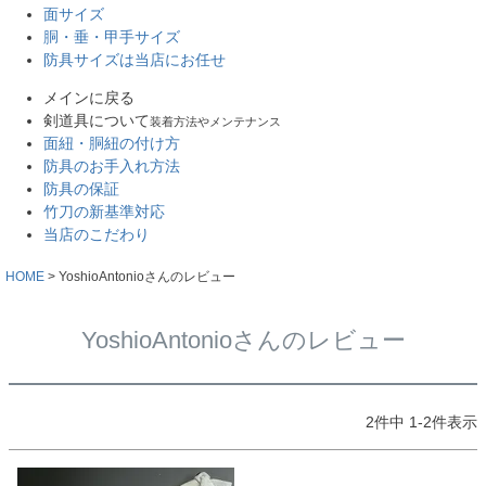
面サイズ
胴・垂・甲手サイズ
防具サイズは当店にお任せ
メインに戻る
剣道具について
装着方法やメンテナンス
面紐・胴紐の付け方
防具のお手入れ方法
防具の保証
竹刀の新基準対応
当店のこだわり
HOME
YoshioAntonioさんのレビュー
YoshioAntonioさんのレビュー
2
件中
1
-
2
件表示