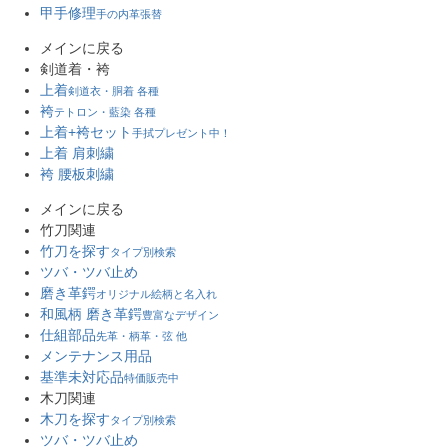
甲手修理
手の内革張替
メインに戻る
剣道着・袴
上着
剣道衣・胴着 各種
袴
テトロン・藍染 各種
上着+袴セット
手拭プレゼント中！
上着 肩刺繍
袴 腰板刺繍
メインに戻る
竹刀関連
竹刀を探す
タイプ別検索
ツバ・ツバ止め
磨き革鍔
オリジナル絵柄と名入れ
和風柄 磨き革鍔
豊富なデザイン
仕組部品
先革・柄革・弦 他
メンテナンス用品
基準未対応品
特価販売中
木刀関連
木刀を探す
タイプ別検索
ツバ・ツバ止め