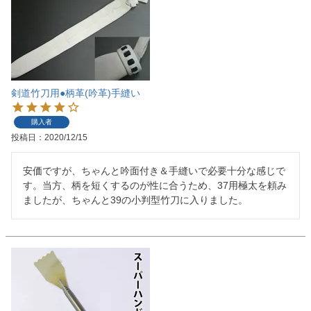
剣道竹刀用●柄革(吟革)手縫い
購入者
投稿日
2020/12/15
安価ですが、ちゃんと吟面付き＆手縫いで必要十分な感じで
す。当方、柄を短くするのが性に合うため、37用極太を頼み
ましたが、ちゃんと39の小判型竹刀に入りました。