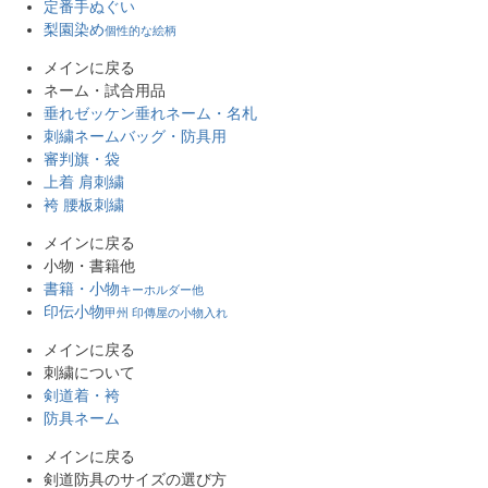
定番手ぬぐい
梨園染め
個性的な絵柄
メインに戻る
ネーム・試合用品
垂れゼッケン
垂れネーム・名札
刺繍ネーム
バッグ・防具用
審判旗・袋
上着 肩刺繍
袴 腰板刺繍
メインに戻る
小物・書籍他
書籍・小物
キーホルダー他
印伝小物
甲州 印傳屋の小物入れ
メインに戻る
刺繍について
剣道着・袴
防具ネーム
メインに戻る
剣道防具のサイズの選び方