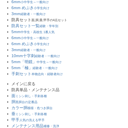
6mm
小中学生～一般向け
6mm めぶき
小学生向け
3mm
経験者・一般向け
防具セット
面,胴,垂,甲手の4点セット
防具セット一覧
経験・学年別
5mm
中学生・高校生 1番人気
6mm
小中学生～一般向け
6mm めぶき
小学生向け
3mm
経験者・一般向け
10mm十字刺
経験者・一般向け
5mm「明鏡」
中学生～一般向け
5mm「極」
経験者・一般向け
手刺セット
本物志向・経験者向け
メインに戻る
防具単品・メンテナンス品
面
ミシン刺し・手刺各種
胴
黒胴台の定番品
カラー胴
模様・色つき胴台
垂
ミシン刺し・手刺各種
甲手
人気の洗える甲手
メンテナンス用品
補修・洗浄