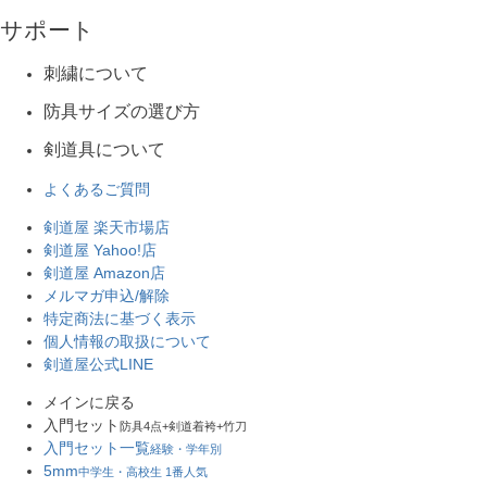
サポート
刺繍について
防具サイズの選び方
剣道具について
よくあるご質問
剣道屋 楽天市場店
剣道屋 Yahoo!店
剣道屋 Amazon店
メルマガ申込/解除
特定商法に基づく表示
個人情報の取扱について
剣道屋公式LINE
メインに戻る
入門セット
防具4点+剣道着袴+竹刀
入門セット一覧
経験・学年別
5mm
中学生・高校生 1番人気