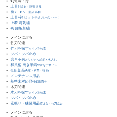
剣道着・袴
上着
剣道衣・胴着 各種
袴
テトロン・藍染 各種
上着+袴セット
手拭プレゼント中！
上着 肩刺繍
袴 腰板刺繍
メインに戻る
竹刀関連
竹刀を探す
タイプ別検索
ツバ・ツバ止め
磨き革鍔
オリジナル絵柄と名入れ
和風柄 磨き革鍔
豊富なデザイン
仕組部品
先革・柄革・弦 他
メンテナンス用品
基準未対応品
特価販売中
木刀関連
木刀を探す
タイプ別検索
ツバ・ツバ止め
素振り・練習用品
打込台・竹刀立台
メインに戻る