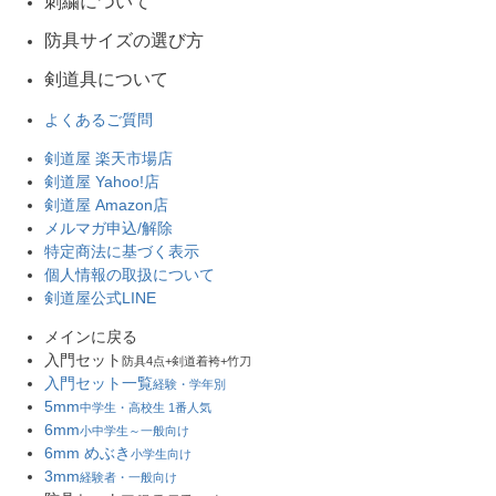
刺繍について
防具サイズの選び方
剣道具について
よくあるご質問
剣道屋 楽天市場店
剣道屋 Yahoo!店
剣道屋 Amazon店
メルマガ申込/解除
特定商法に基づく表示
個人情報の取扱について
剣道屋公式LINE
メインに戻る
入門セット
防具4点+剣道着袴+竹刀
入門セット一覧
経験・学年別
5mm
中学生・高校生 1番人気
6mm
小中学生～一般向け
6mm めぶき
小学生向け
3mm
経験者・一般向け