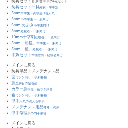
防具セット
面,胴,垂,甲手の4点セット
防具セット一覧
経験・学年別
5mm
中学生・高校生 1番人気
6mm
小中学生～一般向け
6mm めぶき
小学生向け
3mm
経験者・一般向け
10mm十字刺
経験者・一般向け
5mm「明鏡」
中学生～一般向け
5mm「極」
経験者・一般向け
手刺セット
本物志向・経験者向け
メインに戻る
防具単品・メンテナンス品
面
ミシン刺し・手刺各種
胴
黒胴台の定番品
カラー胴
模様・色つき胴台
垂
ミシン刺し・手刺各種
甲手
人気の洗える甲手
メンテナンス用品
補修・洗浄
甲手修理
手の内革張替
メインに戻る