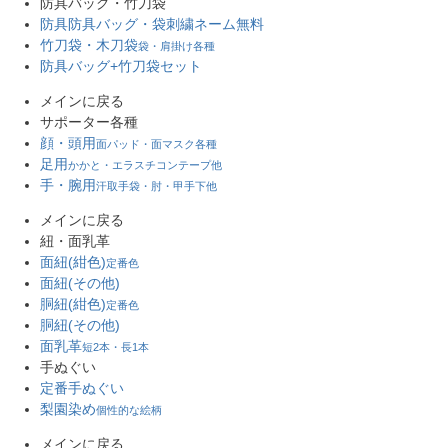
防具バッグ・竹刀袋
防具防具バッグ・袋
刺繍ネーム無料
竹刀袋・木刀袋
袋・肩掛け各種
防具バッグ+竹刀袋セット
メインに戻る
サポーター各種
顔・頭用
面パッド・面マスク各種
足用
かかと・エラスチコンテープ他
手・腕用
汗取手袋・肘・甲手下他
メインに戻る
紐・面乳革
面紐(紺色)
定番色
面紐(その他)
胴紐(紺色)
定番色
胴紐(その他)
面乳革
短2本・長1本
手ぬぐい
定番手ぬぐい
梨園染め
個性的な絵柄
メインに戻る