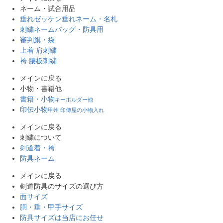
ネーム・試合用品
垂れゼッケン
垂れネーム・名札
刺繍ネーム
バッグ・防具用
審判旗・袋
上着 肩刺繍
袴 腰板刺繍
メインに戻る
小物・書籍他
書籍・小物
キーホルダー他
印伝小物
甲州 印傳屋の小物入れ
メインに戻る
刺繍について
剣道着・袴
防具ネーム
メインに戻る
剣道防具のサイズの選び方
面サイズ
胴・垂・甲手サイズ
防具サイズは当店にお任せ