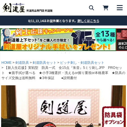
剣道用品専門店 剣道屋
8/11,13,14はお盆休業となります。
詳しくはこちら
HOME
剣道防具
剣道防具セット
ピッチ刺し・剣道防具セット
【新入生応援】実戦型 防具一式 全15点『朱音』5ミリ刺しJFP PROセッ
ト ★面手拭が選べる ★小手3種選択・洗えるor握り重視or本格鹿革 ★防具の
サイズ交換は送料無料 ★3年保証 ●説明書付