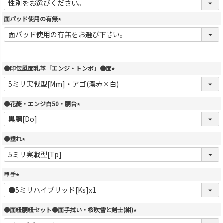
必
須
面パッド使用の有無
)
(
必
須
)
●印伝風面乳革「エンジ・トンボ」●面
(
必
須
●花菱・エンジ白50・胴台
)
(
必
須
●垂れ
)
(
必
須
甲手
)
(
必
須
●面紐胴紐セット●面手拭い・桜吹雪と剣士(紺)
)
(