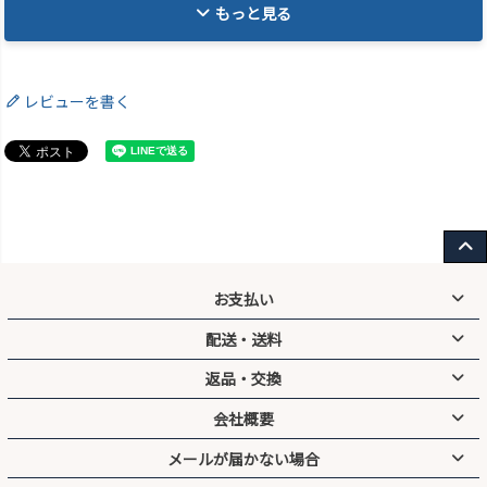
もっと見る
剣道 防具セット
「朱音」 5ミリ刺しJFP PRO 
レビューを書く
お支払い
配送・送料
クレジットカード／代引／銀行振込／コンビニ前払い／後払い／
PayPay／キャリア決済
返品・交換
送料無料
3,000円以上お買い上げで
手数料
会社概要
宅配便：地域別送料
代引：300円（※1万円以上で無料）
防具のサイズ交換は送料無料
メール便：全国一律200円
コンビニ前払い：200円
刺繍入り剣道着・垂れゼッケンは商品の性質上、交換・返品不可と
メールが届かない場合
有限会社ネットウイング
14時までのご注文は通常、翌営業日に出荷
後払い．ＣＯＭ：300円
なります
325-0001 栃木県那須郡那須町高久甲5980−1