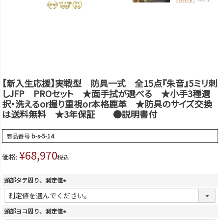
【新入生応援】実戦型 防具一式 全15点『朱音』5ミリ刺
しJFP PROセット ★面手拭が選べる ★小手3種選
択・洗えるor握り重視or本格鹿革 ★防具のサイズ交換
は送料無料 ★3年保証 ●説明書付
商品番号
b-s-5-14
¥
68,970
価格:
税込
頭部タテ周り、測定値
(
必
須
頭部ヨコ周り、測定値
)