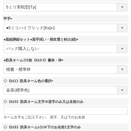
(
必
須
甲手
)
(
必
須
●面紐胴紐セット●面手拭い・桜吹雪と剣士(紺)
)
(
必
須
●防具ネーム小5枚《b10-f》書体・枠
)
(
必
須
◇《b11》防具ネーム色の選択
)
(
必
須
◇《b15》防具ネーム文字※苗字のみ又は名前のみ
)
ネーム文字をご記入下さい。 苗字、又は下のお名前
◇《b16》防具ネーム(小)※下のお名前1文字のみ