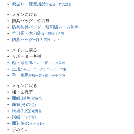
素振り・練習用品
打込台・竹刀立台
メインに戻る
防具バッグ・竹刀袋
防具防具バッグ・袋
刺繍ネーム無料
竹刀袋・木刀袋
袋・肩掛け各種
防具バッグ+竹刀袋セット
メインに戻る
サポーター各種
顔・頭用
面パッド・面マスク各種
足用
かかと・エラスチコンテープ他
手・腕用
汗取手袋・肘・甲手下他
メインに戻る
紐・面乳革
面紐(紺色)
定番色
面紐(その他)
胴紐(紺色)
定番色
胴紐(その他)
面乳革
短2本・長1本
手ぬぐい