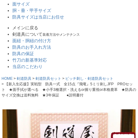
面サイズ
胴・垂・甲手サイズ
防具サイズは当店にお任せ
メインに戻る
剣道具について
装着方法やメンテナンス
面紐・胴紐の付け方
防具のお手入れ方法
防具の保証
竹刀の新基準対応
当店のこだわり
HOME
剣道防具
剣道防具セット
ピッチ刺し・剣道防具セット
【新入生応援】実戦型 防具一式 全15点『飛竜』5ミリ刺しJFP PROセッ
ト ★面手拭が選べる ★小手3種選択・洗えるor握り重視or本格鹿革 ★防具の
サイズ交換は送料無料 ★3年保証 ●説明書付