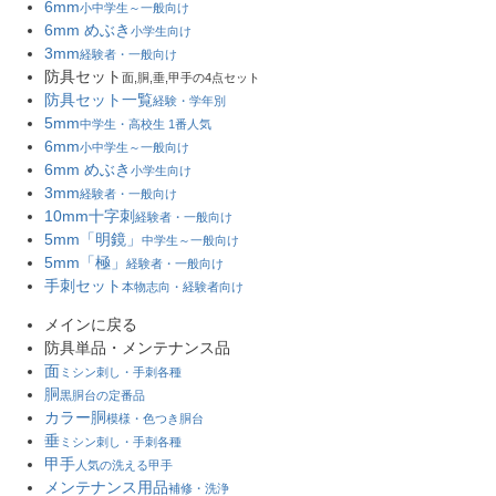
6mm
小中学生～一般向け
6mm めぶき
小学生向け
3mm
経験者・一般向け
防具セット
面,胴,垂,甲手の4点セット
防具セット一覧
経験・学年別
5mm
中学生・高校生 1番人気
6mm
小中学生～一般向け
6mm めぶき
小学生向け
3mm
経験者・一般向け
10mm十字刺
経験者・一般向け
5mm「明鏡」
中学生～一般向け
5mm「極」
経験者・一般向け
手刺セット
本物志向・経験者向け
メインに戻る
防具単品・メンテナンス品
面
ミシン刺し・手刺各種
胴
黒胴台の定番品
カラー胴
模様・色つき胴台
垂
ミシン刺し・手刺各種
甲手
人気の洗える甲手
メンテナンス用品
補修・洗浄