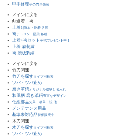
甲手修理
手の内革張替
メインに戻る
剣道着・袴
上着
剣道衣・胴着 各種
袴
テトロン・藍染 各種
上着+袴セット
手拭プレゼント中！
上着 肩刺繍
袴 腰板刺繍
メインに戻る
竹刀関連
竹刀を探す
タイプ別検索
ツバ・ツバ止め
磨き革鍔
オリジナル絵柄と名入れ
和風柄 磨き革鍔
豊富なデザイン
仕組部品
先革・柄革・弦 他
メンテナンス用品
基準未対応品
特価販売中
木刀関連
木刀を探す
タイプ別検索
ツバ・ツバ止め