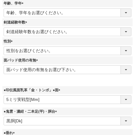
須
年齢、学年
)
(
必
須
剣道経験年数
)
(
必
須
性別
)
(
必
須
面パッド使用の有無
)
(
必
須
)
●印伝風面乳革「金・トンボ」●面
(
必
須
●鬼雲・濃紺・二本足(平)・胴台
)
(
必
須
●垂れ
)