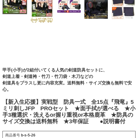
甲手(小手)が2組付いてくる人気の剣道防具セットに、
剣道上着・剣道袴・竹刀・竹刀袋・木刀などの
剣道具をプラスし更に内容充実。送料無料・サイズ交換も無料で安
心。
【新入生応援】実戦型 防具一式 全15点『飛竜』5
ミリ刺しJFP PROセット ★面手拭が選べる ★小
手3種選択・洗えるor握り重視or本格鹿革 ★防具の
サイズ交換は送料無料 ★3年保証 ●説明書付
商品番号
b-s-5-26