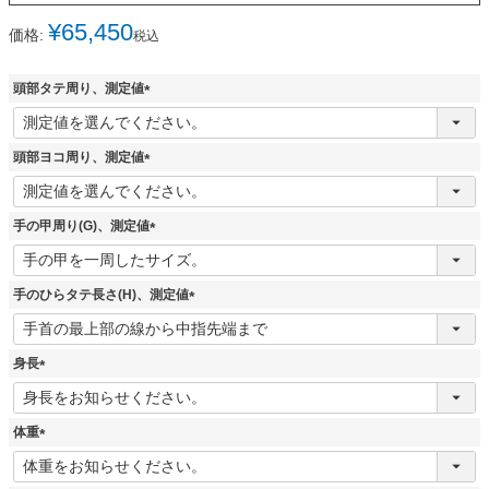
¥
65,450
価格:
税込
頭部タテ周り、測定値
(
必
須
頭部ヨコ周り、測定値
)
(
必
須
手の甲周り(G)、測定値
)
(
必
須
手のひらタテ長さ(H)、測定値
)
(
必
須
身長
)
(
必
須
体重
)
(
必