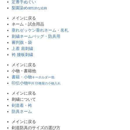
定番手ぬぐい
梨園染め
個性的な絵柄
メインに戻る
ネーム・試合用品
垂れゼッケン
垂れネーム・名札
刺繍ネーム
バッグ・防具用
審判旗・袋
上着 肩刺繍
袴 腰板刺繍
メインに戻る
小物・書籍他
書籍・小物
キーホルダー他
印伝小物
甲州 印傳屋の小物入れ
メインに戻る
刺繍について
剣道着・袴
防具ネーム
メインに戻る
剣道防具のサイズの選び方