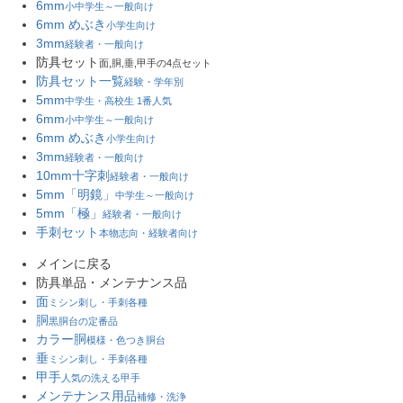
6mm
小中学生～一般向け
6mm めぶき
小学生向け
3mm
経験者・一般向け
防具セット
面,胴,垂,甲手の4点セット
防具セット一覧
経験・学年別
5mm
中学生・高校生 1番人気
6mm
小中学生～一般向け
6mm めぶき
小学生向け
3mm
経験者・一般向け
10mm十字刺
経験者・一般向け
5mm「明鏡」
中学生～一般向け
5mm「極」
経験者・一般向け
手刺セット
本物志向・経験者向け
メインに戻る
防具単品・メンテナンス品
面
ミシン刺し・手刺各種
胴
黒胴台の定番品
カラー胴
模様・色つき胴台
垂
ミシン刺し・手刺各種
甲手
人気の洗える甲手
メンテナンス用品
補修・洗浄