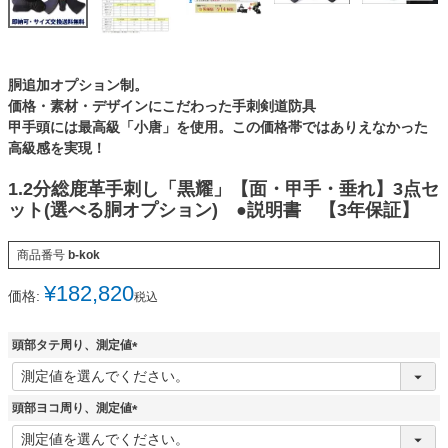
胴追加オプション制。
価格・素材・デザインにこだわった手刺剣道防具
甲手頭には最高級「小唐」を使用。この価格帯ではありえなかった
高級感を実現！
1.2分総鹿革手刺し「黒耀」【面・甲手・垂れ】3点セ
ット(選べる胴オプション) ●説明書 【3年保証】
商品番号
b-kok
¥
182,820
価格:
税込
頭部タテ周り、測定値
(
必
須
頭部ヨコ周り、測定値
)
(