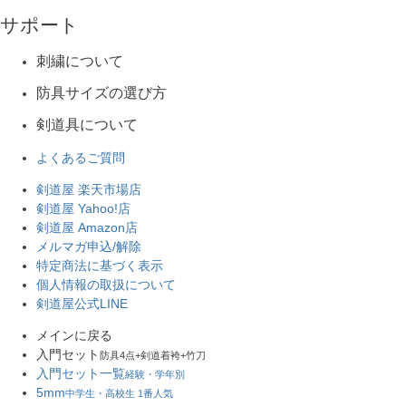
サポート
刺繍について
防具サイズの選び方
剣道具について
よくあるご質問
剣道屋 楽天市場店
剣道屋 Yahoo!店
剣道屋 Amazon店
メルマガ申込/解除
特定商法に基づく表示
個人情報の取扱について
剣道屋公式LINE
メインに戻る
入門セット
防具4点+剣道着袴+竹刀
入門セット一覧
経験・学年別
5mm
中学生・高校生 1番人気