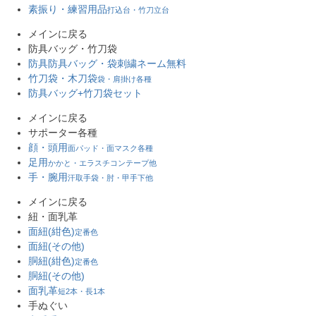
素振り・練習用品
打込台・竹刀立台
メインに戻る
防具バッグ・竹刀袋
防具防具バッグ・袋
刺繍ネーム無料
竹刀袋・木刀袋
袋・肩掛け各種
防具バッグ+竹刀袋セット
メインに戻る
サポーター各種
顔・頭用
面パッド・面マスク各種
足用
かかと・エラスチコンテープ他
手・腕用
汗取手袋・肘・甲手下他
メインに戻る
紐・面乳革
面紐(紺色)
定番色
面紐(その他)
胴紐(紺色)
定番色
胴紐(その他)
面乳革
短2本・長1本
手ぬぐい