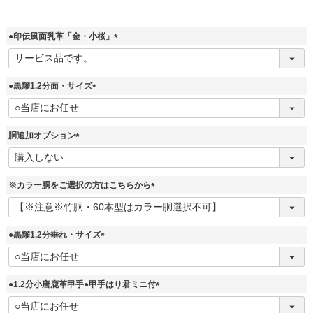
須
)
●印伝風面乳革「金・小桜」
(
必
須
●黒耀1.2分面・サイズ
)
(
必
須
胴追加オプション
)
(
必
須
※カラー胴をご選択の方はこちらから
)
(
必
須
●黒耀1.2分垂れ・サイズ
)
(
必
須
●1.2分小唐鹿革甲手●甲手はり君ミニ付
)
(
必