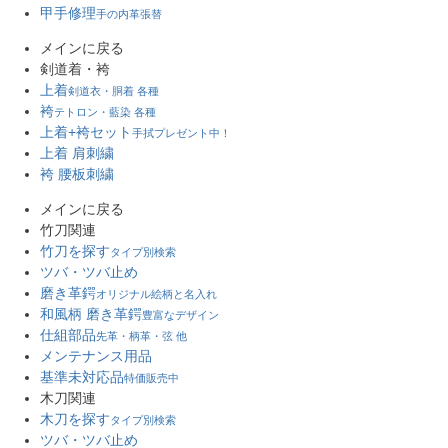
甲手修理
手の内革張替
メインに戻る
剣道着・袴
上着
剣道衣・胴着 各種
袴
テトロン・藍染 各種
上着+袴セット
手拭プレゼント中！
上着 肩刺繍
袴 腰板刺繍
メインに戻る
竹刀関連
竹刀を探す
タイプ別検索
ツバ・ツバ止め
磨き革鍔
オリジナル絵柄と名入れ
和風柄 磨き革鍔
豊富なデザイン
仕組部品
先革・柄革・弦 他
メンテナンス用品
基準未対応品
特価販売中
木刀関連
木刀を探す
タイプ別検索
ツバ・ツバ止め