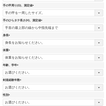
必
須
手の甲周り(G)、測定値
)
(
必
須
手のひらタテ長さ(H)、測定値
)
(
必
須
身長
)
(
必
須
体重
)
(
必
須
年齢、学年
)
(
必
須
剣道経験年数
)
(
必
須
性別
)
(
必