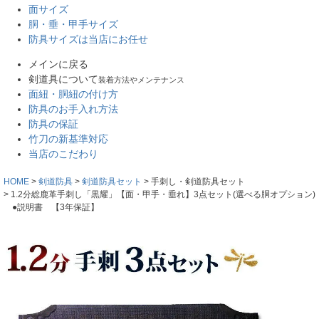
面サイズ
胴・垂・甲手サイズ
防具サイズは当店にお任せ
メインに戻る
剣道具について
装着方法やメンテナンス
面紐・胴紐の付け方
防具のお手入れ方法
防具の保証
竹刀の新基準対応
当店のこだわり
HOME
剣道防具
剣道防具セット
手刺し・剣道防具セット
1.2分総鹿革手刺し「黒耀」【面・甲手・垂れ】3点セット(選べる胴オプション)
●説明書 【3年保証】