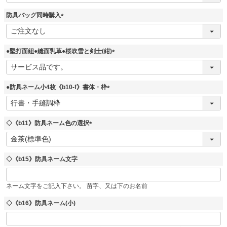
須
防具バッグ同時購入
)
(
必
須
●堅打面紐●縫面乳革●桜吹雪と剣士(紺)
)
(
必
須
●防具ネーム小4枚《b10-f》書体・枠
)
(
必
須
◇《b11》防具ネーム色の選択
)
(
必
須
◇《b15》防具ネーム文字
)
ネーム文字をご記入下さい。 苗字、又は下のお名前
◇《b16》防具ネーム(小)