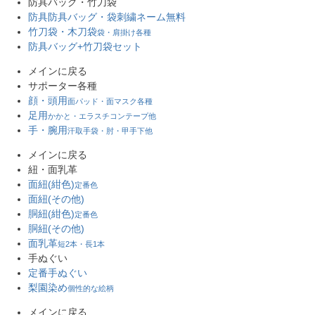
防具バッグ・竹刀袋
防具防具バッグ・袋
刺繍ネーム無料
竹刀袋・木刀袋
袋・肩掛け各種
防具バッグ+竹刀袋セット
メインに戻る
サポーター各種
顔・頭用
面パッド・面マスク各種
足用
かかと・エラスチコンテープ他
手・腕用
汗取手袋・肘・甲手下他
メインに戻る
紐・面乳革
面紐(紺色)
定番色
面紐(その他)
胴紐(紺色)
定番色
胴紐(その他)
面乳革
短2本・長1本
手ぬぐい
定番手ぬぐい
梨園染め
個性的な絵柄
メインに戻る