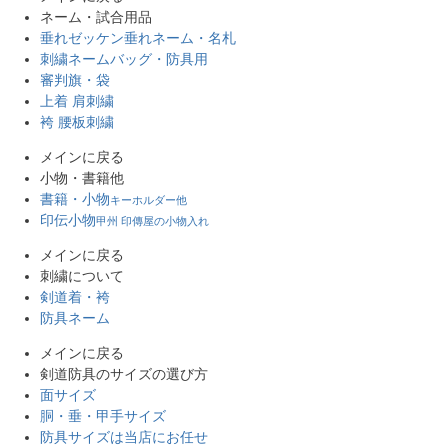
ネーム・試合用品
垂れゼッケン
垂れネーム・名札
刺繍ネーム
バッグ・防具用
審判旗・袋
上着 肩刺繍
袴 腰板刺繍
メインに戻る
小物・書籍他
書籍・小物
キーホルダー他
印伝小物
甲州 印傳屋の小物入れ
メインに戻る
刺繍について
剣道着・袴
防具ネーム
メインに戻る
剣道防具のサイズの選び方
面サイズ
胴・垂・甲手サイズ
防具サイズは当店にお任せ