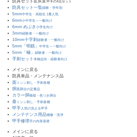
防具セット
面,胴,垂,甲手の4点セット
防具セット一覧
経験・学年別
5mm
中学生・高校生 1番人気
6mm
小中学生～一般向け
6mm めぶき
小学生向け
3mm
経験者・一般向け
10mm十字刺
経験者・一般向け
5mm「明鏡」
中学生～一般向け
5mm「極」
経験者・一般向け
手刺セット
本物志向・経験者向け
メインに戻る
防具単品・メンテナンス品
面
ミシン刺し・手刺各種
胴
黒胴台の定番品
カラー胴
模様・色つき胴台
垂
ミシン刺し・手刺各種
甲手
人気の洗える甲手
メンテナンス用品
補修・洗浄
甲手修理
手の内革張替
メインに戻る