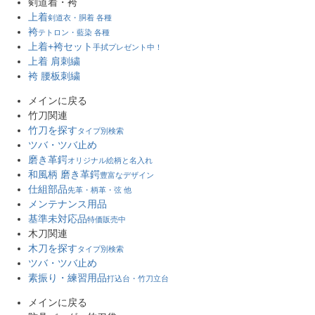
剣道着・袴
上着
剣道衣・胴着 各種
袴
テトロン・藍染 各種
上着+袴セット
手拭プレゼント中！
上着 肩刺繍
袴 腰板刺繍
メインに戻る
竹刀関連
竹刀を探す
タイプ別検索
ツバ・ツバ止め
磨き革鍔
オリジナル絵柄と名入れ
和風柄 磨き革鍔
豊富なデザイン
仕組部品
先革・柄革・弦 他
メンテナンス用品
基準未対応品
特価販売中
木刀関連
木刀を探す
タイプ別検索
ツバ・ツバ止め
素振り・練習用品
打込台・竹刀立台
メインに戻る