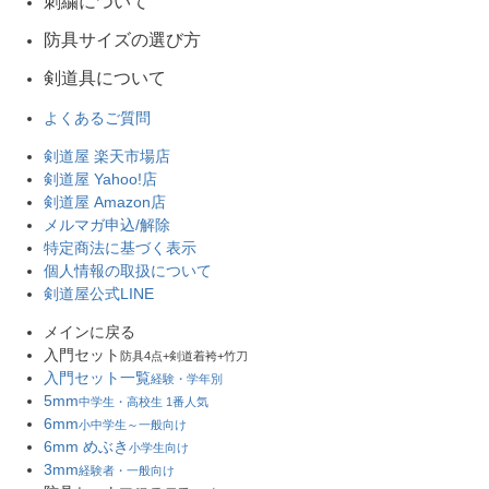
刺繍について
防具サイズの選び方
剣道具について
よくあるご質問
剣道屋 楽天市場店
剣道屋 Yahoo!店
剣道屋 Amazon店
メルマガ申込/解除
特定商法に基づく表示
個人情報の取扱について
剣道屋公式LINE
メインに戻る
入門セット
防具4点+剣道着袴+竹刀
入門セット一覧
経験・学年別
5mm
中学生・高校生 1番人気
6mm
小中学生～一般向け
6mm めぶき
小学生向け
3mm
経験者・一般向け