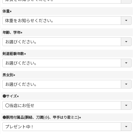
必
須
体重
)
(
必
須
年齢、学年
)
(
必
須
剣道経験年数
)
(
必
須
男女別
)
(
必
須
●サイズ
)
(
必
須
●胴用付属品(胴紐、刀潤(小)、甲手はり君ミニ)
)
(
必