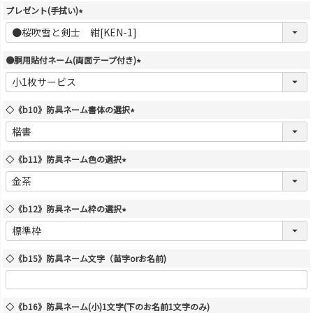
須
プレゼント(手拭い)
)
(
必
須
●胴用貼付ネーム(両面テープ付き)
)
(
必
須
◇《b10》防具ネーム書体の選択
)
(
必
須
◇《b11》防具ネーム色の選択
)
(
必
須
◇《b12》防具ネーム枠の選択
)
(
必
須
◇《b15》防具ネーム文字（苗字orお名前)
)
◇《b16》防具ネーム(小)1文字(下のお名前1文字のみ)