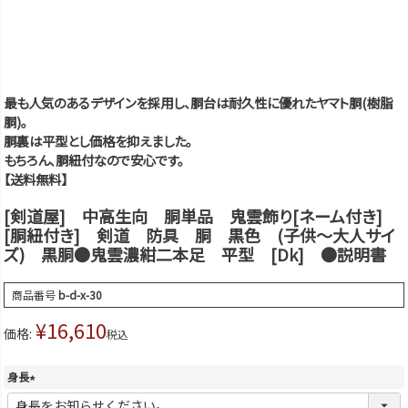
最も人気のあるデザインを採用し、胴台は耐久性に優れたヤマト胴(樹脂
胴)。
胴裏は平型とし価格を抑えました。
もちろん、胴紐付なので安心です。
【送料無料】
[剣道屋] 中高生向 胴単品 鬼雲飾り[ネーム付き]
[胴紐付き] 剣道 防具 胴 黒色 (子供～大人サイ
ズ) 黒胴●鬼雲濃紺二本足 平型 [Dk] ●説明書
商品番号
b-d-x-30
¥
16,610
価格:
税込
身長
(