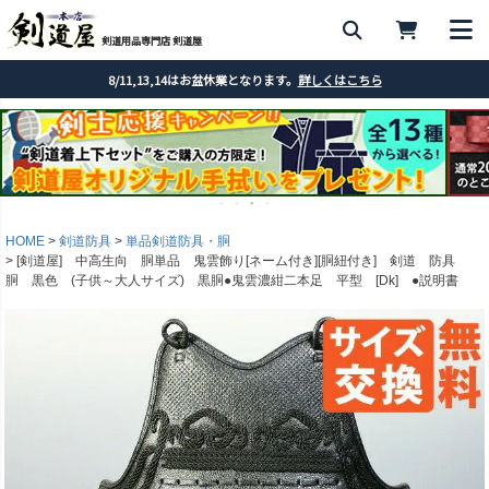
剣道用品専門店 剣道屋
8/11,13,14はお盆休業となります。
詳しくはこちら
HOME
剣道防具
単品剣道防具・胴
[剣道屋] 中高生向 胴単品 鬼雲飾り[ネーム付き][胴紐付き] 剣道 防具
胴 黒色 (子供～大人サイズ) 黒胴●鬼雲濃紺二本足 平型 [Dk] ●説明書