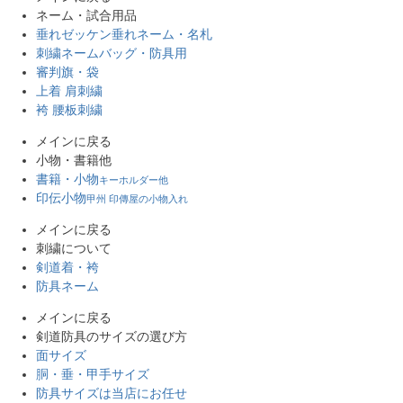
ネーム・試合用品
垂れゼッケン
垂れネーム・名札
刺繍ネーム
バッグ・防具用
審判旗・袋
上着 肩刺繍
袴 腰板刺繍
メインに戻る
小物・書籍他
書籍・小物
キーホルダー他
印伝小物
甲州 印傳屋の小物入れ
メインに戻る
刺繍について
剣道着・袴
防具ネーム
メインに戻る
剣道防具のサイズの選び方
面サイズ
胴・垂・甲手サイズ
防具サイズは当店にお任せ