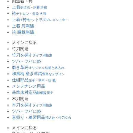
剣道着・袴
上着
剣道衣・胴着 各種
袴
テトロン・藍染 各種
上着+袴セット
手拭プレゼント中！
上着 肩刺繍
袴 腰板刺繍
メインに戻る
竹刀関連
竹刀を探す
タイプ別検索
ツバ・ツバ止め
磨き革鍔
オリジナル絵柄と名入れ
和風柄 磨き革鍔
豊富なデザイン
仕組部品
先革・柄革・弦 他
メンテナンス用品
基準未対応品
特価販売中
木刀関連
木刀を探す
タイプ別検索
ツバ・ツバ止め
素振り・練習用品
打込台・竹刀立台
メインに戻る