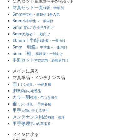
防具セット
面,胴,垂,甲手の4点セット
防具セット一覧
経験・学年別
5mm
中学生・高校生 1番人気
6mm
小中学生～一般向け
6mm めぶき
小学生向け
3mm
経験者・一般向け
10mm十字刺
経験者・一般向け
5mm「明鏡」
中学生～一般向け
5mm「極」
経験者・一般向け
手刺セット
本物志向・経験者向け
メインに戻る
防具単品・メンテナンス品
面
ミシン刺し・手刺各種
胴
黒胴台の定番品
カラー胴
模様・色つき胴台
垂
ミシン刺し・手刺各種
甲手
人気の洗える甲手
メンテナンス用品
補修・洗浄
甲手修理
手の内革張替
メインに戻る