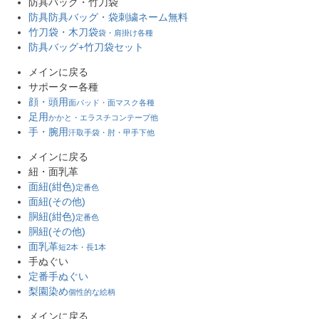
防具バッグ・竹刀袋
防具防具バッグ・袋
刺繍ネーム無料
竹刀袋・木刀袋
袋・肩掛け各種
防具バッグ+竹刀袋セット
メインに戻る
サポーター各種
顔・頭用
面パッド・面マスク各種
足用
かかと・エラスチコンテープ他
手・腕用
汗取手袋・肘・甲手下他
メインに戻る
紐・面乳革
面紐(紺色)
定番色
面紐(その他)
胴紐(紺色)
定番色
胴紐(その他)
面乳革
短2本・長1本
手ぬぐい
定番手ぬぐい
梨園染め
個性的な絵柄
メインに戻る