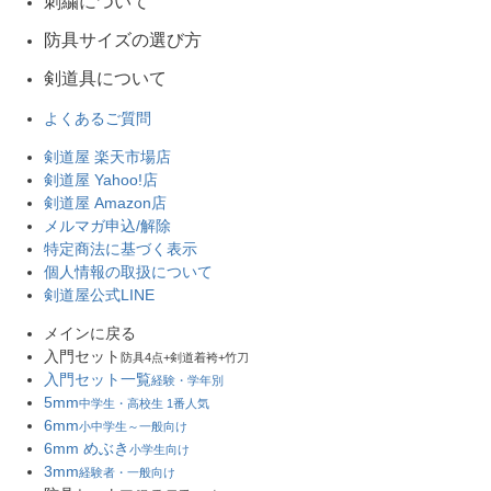
刺繍について
防具サイズの選び方
剣道具について
よくあるご質問
剣道屋 楽天市場店
剣道屋 Yahoo!店
剣道屋 Amazon店
メルマガ申込/解除
特定商法に基づく表示
個人情報の取扱について
剣道屋公式LINE
メインに戻る
入門セット
防具4点+剣道着袴+竹刀
入門セット一覧
経験・学年別
5mm
中学生・高校生 1番人気
6mm
小中学生～一般向け
6mm めぶき
小学生向け
3mm
経験者・一般向け