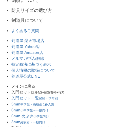
刺繍について
防具サイズの選び方
剣道具について
よくあるご質問
剣道屋 楽天市場店
剣道屋 Yahoo!店
剣道屋 Amazon店
メルマガ申込/解除
特定商法に基づく表示
個人情報の取扱について
剣道屋公式LINE
メインに戻る
入門セット
防具4点+剣道着袴+竹刀
入門セット一覧
経験・学年別
5mm
中学生・高校生 1番人気
6mm
小中学生～一般向け
6mm めぶき
小学生向け
3mm
経験者・一般向け