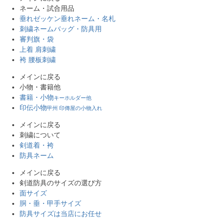
ネーム・試合用品
垂れゼッケン
垂れネーム・名札
刺繍ネーム
バッグ・防具用
審判旗・袋
上着 肩刺繍
袴 腰板刺繍
メインに戻る
小物・書籍他
書籍・小物
キーホルダー他
印伝小物
甲州 印傳屋の小物入れ
メインに戻る
刺繍について
剣道着・袴
防具ネーム
メインに戻る
剣道防具のサイズの選び方
面サイズ
胴・垂・甲手サイズ
防具サイズは当店にお任せ