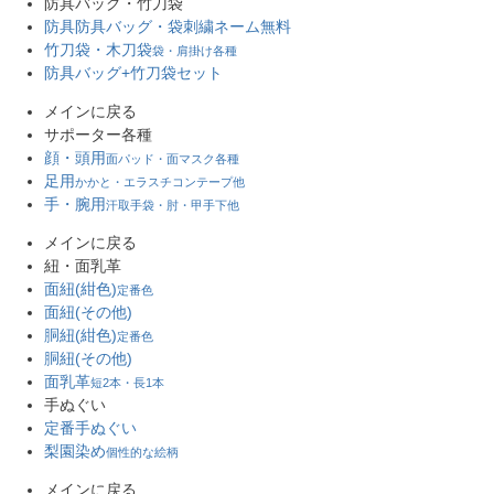
防具バッグ・竹刀袋
防具防具バッグ・袋
刺繍ネーム無料
竹刀袋・木刀袋
袋・肩掛け各種
防具バッグ+竹刀袋セット
メインに戻る
サポーター各種
顔・頭用
面パッド・面マスク各種
足用
かかと・エラスチコンテープ他
手・腕用
汗取手袋・肘・甲手下他
メインに戻る
紐・面乳革
面紐(紺色)
定番色
面紐(その他)
胴紐(紺色)
定番色
胴紐(その他)
面乳革
短2本・長1本
手ぬぐい
定番手ぬぐい
梨園染め
個性的な絵柄
メインに戻る