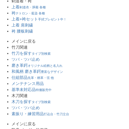
剣道着・袴
上着
剣道衣・胴着 各種
袴
テトロン・藍染 各種
上着+袴セット
手拭プレゼント中！
上着 肩刺繍
袴 腰板刺繍
メインに戻る
竹刀関連
竹刀を探す
タイプ別検索
ツバ・ツバ止め
磨き革鍔
オリジナル絵柄と名入れ
和風柄 磨き革鍔
豊富なデザイン
仕組部品
先革・柄革・弦 他
メンテナンス用品
基準未対応品
特価販売中
木刀関連
木刀を探す
タイプ別検索
ツバ・ツバ止め
素振り・練習用品
打込台・竹刀立台
メインに戻る