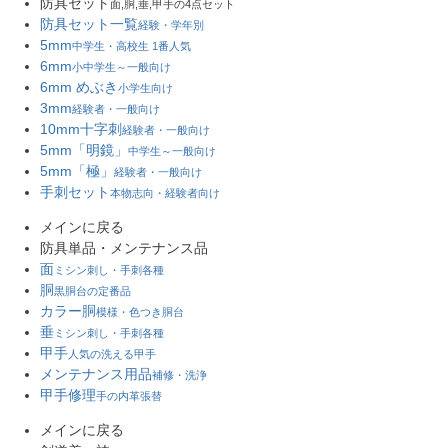
防具セット
面,胴,垂,甲手の4点セット
防具セット一覧
経験・学年別
5mm
中学生・高校生 1番人気
6mm
小中学生～一般向け
6mm めぶき
小学生向け
3mm
経験者・一般向け
10mm十字刺
経験者・一般向け
5mm「明鏡」
中学生～一般向け
5mm「極」
経験者・一般向け
手刺セット
本物志向・経験者向け
メインに戻る
防具単品・メンテナンス品
面
ミシン刺し・手刺各種
胴
黒胴台の定番品
カラー胴
模様・色つき胴台
垂
ミシン刺し・手刺各種
甲手
人気の洗える甲手
メンテナンス用品
補修・洗浄
甲手修理
手の内革張替
メインに戻る