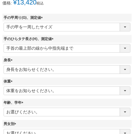
¥
13,420
価格:
税込
手の甲周り(G)、測定値
(
必
須
手のひらタテ長さ(H)、測定値
)
(
必
須
身長
)
(
必
須
体重
)
(
必
須
年齢、学年
)
(
必
須
男女別
)
(