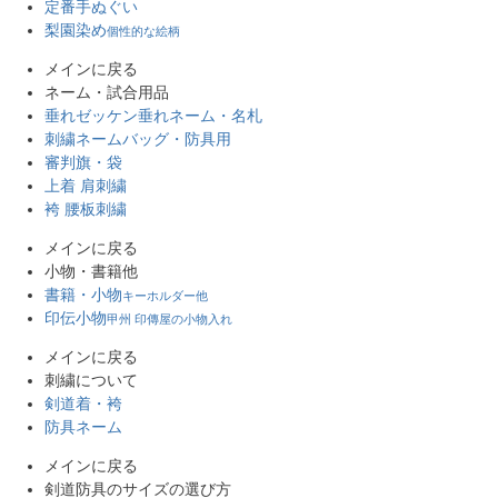
定番手ぬぐい
梨園染め
個性的な絵柄
メインに戻る
ネーム・試合用品
垂れゼッケン
垂れネーム・名札
刺繍ネーム
バッグ・防具用
審判旗・袋
上着 肩刺繍
袴 腰板刺繍
メインに戻る
小物・書籍他
書籍・小物
キーホルダー他
印伝小物
甲州 印傳屋の小物入れ
メインに戻る
刺繍について
剣道着・袴
防具ネーム
メインに戻る
剣道防具のサイズの選び方