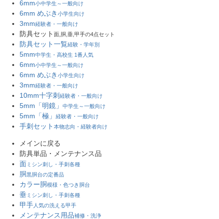
6mm
小中学生～一般向け
6mm めぶき
小学生向け
3mm
経験者・一般向け
防具セット
面,胴,垂,甲手の4点セット
防具セット一覧
経験・学年別
5mm
中学生・高校生 1番人気
6mm
小中学生～一般向け
6mm めぶき
小学生向け
3mm
経験者・一般向け
10mm十字刺
経験者・一般向け
5mm「明鏡」
中学生～一般向け
5mm「極」
経験者・一般向け
手刺セット
本物志向・経験者向け
メインに戻る
防具単品・メンテナンス品
面
ミシン刺し・手刺各種
胴
黒胴台の定番品
カラー胴
模様・色つき胴台
垂
ミシン刺し・手刺各種
甲手
人気の洗える甲手
メンテナンス用品
補修・洗浄