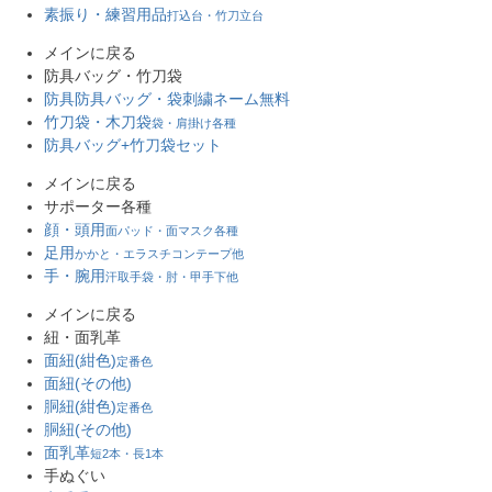
素振り・練習用品
打込台・竹刀立台
メインに戻る
防具バッグ・竹刀袋
防具防具バッグ・袋
刺繍ネーム無料
竹刀袋・木刀袋
袋・肩掛け各種
防具バッグ+竹刀袋セット
メインに戻る
サポーター各種
顔・頭用
面パッド・面マスク各種
足用
かかと・エラスチコンテープ他
手・腕用
汗取手袋・肘・甲手下他
メインに戻る
紐・面乳革
面紐(紺色)
定番色
面紐(その他)
胴紐(紺色)
定番色
胴紐(その他)
面乳革
短2本・長1本
手ぬぐい