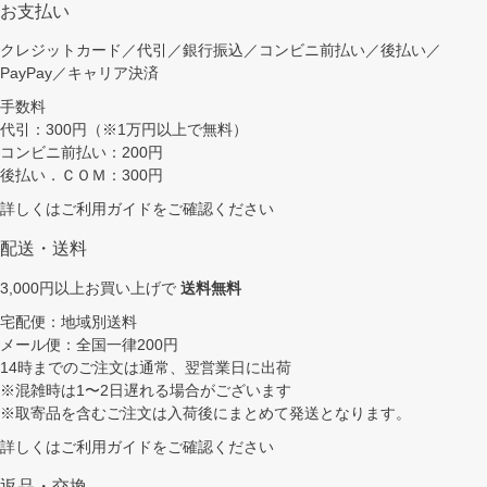
お支払い
クレジットカード／代引／銀行振込／コンビニ前払い／後払い／
PayPay／キャリア決済
手数料
代引：300円（※1万円以上で無料）
コンビニ前払い：200円
後払い．ＣＯＭ：300円
詳しくは
ご利用ガイド
をご確認ください
配送・送料
3,000円以上お買い上げで
送料無料
宅配便：地域別送料
メール便：全国一律200円
14時までのご注文は通常、翌営業日に出荷
※混雑時は1〜2日遅れる場合がございます
※取寄品を含むご注文は入荷後にまとめて発送となります。
詳しくは
ご利用ガイド
をご確認ください
返品・交換