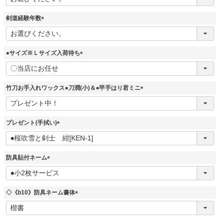
必
須
剣道経験年数
)
(
必
須
●サイズ※Ｌサイズ入荷待ち
)
(
必
須
竹刀お手入れワックス●刀潤(小)＆●甲手はり君ミニ
)
(
必
須
プレゼント(手拭い)
)
(
必
須
防具貼付ネーム
)
(
必
須
◇《b10》防具ネーム書体
)
(
必