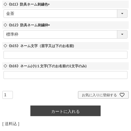
須
◇《b11》防具ネーム刺繍色
)
(
必
須
◇《b12》防具ネーム刺繍枠
)
(
必
須
◇《b15》ネーム文字（苗字又は下のお名前)
)
◇《b16》ネーム(小)１文字(下のお名前の1文字のみ)
お気に入りに登録する
カートに入れる
送料込