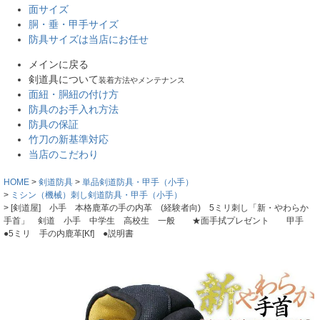
面サイズ
胴・垂・甲手サイズ
防具サイズは当店にお任せ
メインに戻る
剣道具について
装着方法やメンテナンス
面紐・胴紐の付け方
防具のお手入れ方法
防具の保証
竹刀の新基準対応
当店のこだわり
HOME
剣道防具
単品剣道防具・甲手（小手）
ミシン（機械）刺し剣道防具・甲手（小手）
[剣道屋] 小手 本格鹿革の手の内革 (経験者向) 5ミリ刺し「新・やわらか
手首」 剣道 小手 中学生 高校生 一般 ★面手拭プレゼント 甲手
●5ミリ 手の内鹿革[Kf] ●説明書