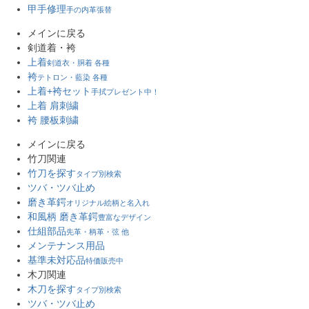
甲手修理
手の内革張替
メインに戻る
剣道着・袴
上着
剣道衣・胴着 各種
袴
テトロン・藍染 各種
上着+袴セット
手拭プレゼント中！
上着 肩刺繍
袴 腰板刺繍
メインに戻る
竹刀関連
竹刀を探す
タイプ別検索
ツバ・ツバ止め
磨き革鍔
オリジナル絵柄と名入れ
和風柄 磨き革鍔
豊富なデザイン
仕組部品
先革・柄革・弦 他
メンテナンス用品
基準未対応品
特価販売中
木刀関連
木刀を探す
タイプ別検索
ツバ・ツバ止め