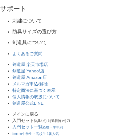
サポート
刺繍について
防具サイズの選び方
剣道具について
よくあるご質問
剣道屋 楽天市場店
剣道屋 Yahoo!店
剣道屋 Amazon店
メルマガ申込/解除
特定商法に基づく表示
個人情報の取扱について
剣道屋公式LINE
メインに戻る
入門セット
防具4点+剣道着袴+竹刀
入門セット一覧
経験・学年別
5mm
中学生・高校生 1番人気