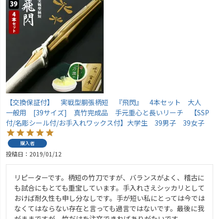
【交換保証付】 実戦型胴張柄短 『飛閃』 4本セット 大人
一般用 [39サイズ] 真竹完成品 手元重心と長いリーチ 【SSP
付/名彫シール付/お手入れワックス付】大学生 39男子 39女子
購入者
投稿日
2019/01/12
リピーターです。柄短の竹刀ですが、バランスがよく、稽古に
も試合にもとても重宝しています。手入れさえシッカリとして
おけば耐久性も申し分なしです。手が短い私にとっては今では
なくてはならない存在と言っても過言ではないです。最後に我
がままですが、竹だけを注文できればありがたいです。