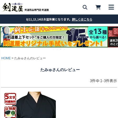
剣道用品専門店 剣道屋
8/11,13,14はお盆休業となります。
詳しくはこちら
HOME
たみゅさんのレビュー
たみゅさんのレビュー
3
件中
1
-
3
件表示