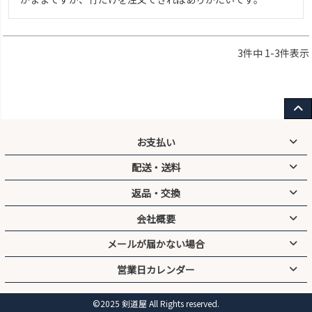
3
件中
1
-
3
件表示
お支払い
配送・送料
クレジットカード／代引／銀行振込／コンビニ前払い／後払い／
PayPay／キャリア決済
返品・交換
送料無料
3,000円以上お買い上げで
手数料
会社概要
宅配便：地域別送料
代引：300円（※1万円以上で無料）
防具のサイズ交換は送料無料
メール便：全国一律200円
コンビニ前払い：200円
刺繍入り剣道着・垂れゼッケンは商品の性質上、交換・返品不可と
メールが届かない場合
有限会社ネットウイング
14時までのご注文は通常、翌営業日に出荷
後払い．ＣＯＭ：300円
なります
325-0001 栃木県那須郡那須町高久甲5980−1
※混雑時は1〜2日遅れる場合がございます
営業日カレンダー
詳しくは
ご利用ガイド
をご確認ください
ご注文完了・発送通知メールが届かない場合は、メールアドレスの
電話：0120-987-071(平日9:00〜17:15)
※取寄品を含むご注文は入荷後にまとめて発送となります。
品種変更・注文間違いなどお客様都合の交換・返品は送料ご負担と
誤入力や受信拒否設定が原因の可能性があります。
FAX：0287-63-4095
なります
詳しくは
ご利用ガイド
をご確認ください
営業時間：9:00-17:15
©2025 剣道屋 All Rights reserved.
発送時には【伝票番号付きメール】をお送りしています。