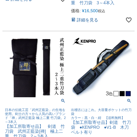
重 竹刀袋 3～4本入
価格:
¥
16,500
税込
詳細を見る
日本の伝統工芸「武州正藍染」の生地を
出稽古にはこれ。大容量ポケットの竹刀
使用。剣士の方々から人気の高いブラン
袋
ド「禅」武州正藍染 極上二重 竹刀袋。2
カラー：黒・白・紺 【送料無料】
～3本入
【加工所取寄せ品】剣道 竹刀
【加工所取寄せ品】 剣道 竹
袋 ●KENPRO ●V1-B 木刀
刀袋 武州正藍染[禅] 極上二
ベルト有り
重 竹刀袋 2～3本入