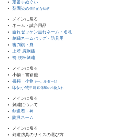
定番手ぬぐい
限定
梨園染め
個性的な絵柄
再入荷
翌日発送
メインに戻る
ネーム・試合用品
サイズ
垂れゼッケン
垂れネーム・名札
指定なし
刺繍ネーム
バッグ・防具用
S
審判旗・袋
M
上着 肩刺繍
22.5cm
袴 腰板刺繍
23.0cm
メインに戻る
小物・書籍他
カラー
書籍・小物
レッド
キーホルダー他
印伝小物
ブルー
甲州 印傳屋の小物入れ
イエロー
メインに戻る
在庫なし商品
刺繍について
在庫なし商品を表示しない
剣道着・袴
防具ネーム
商品番号/JANコード
メインに戻る
剣道防具のサイズの選び方