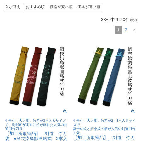
並び替え
おすすめ順
価格が安い順
価格が高い順
38
件中
1
-
20
件表示
1
2
中学生～大人用。竹刀が3本入るサイズ
中学生～大人用。竹刀が2～3本入るサイ
で、鳥獣画が両面に絵が画れた人気の剣
ズで、
道用竹刀袋。
富士の絵と鮫小紋の柄が人気の剣道用竹
【加工所取寄品】 剣道 竹刀
刀袋。
【加工所取寄品】 剣道 竹刀
袋 ●酒袋染鳥獣画略式 3本入