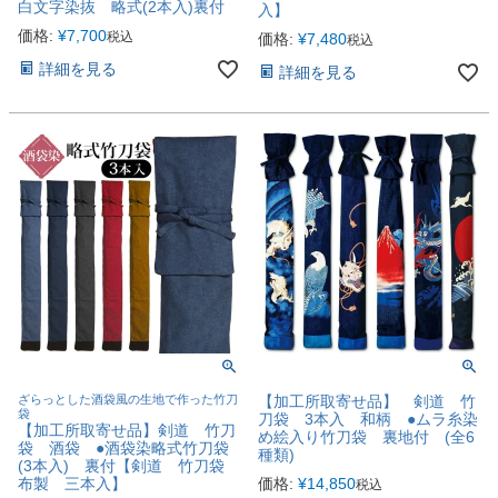
白文字染抜 略式(2本入)裏付
入】
価格:
¥
7,700
税込
価格:
¥
7,480
税込
詳細を見る
詳細を見る
ざらっとした酒袋風の生地で作った竹刀
【加工所取寄せ品】 剣道 竹
袋
刀袋 3本入 和柄 ●ムラ糸染
【加工所取寄せ品】剣道 竹刀
め絵入り竹刀袋 裏地付 (全6
袋 酒袋 ●酒袋染略式竹刀袋
種類)
(3本入) 裏付【剣道 竹刀袋
布製 三本入】
価格:
¥
14,850
税込