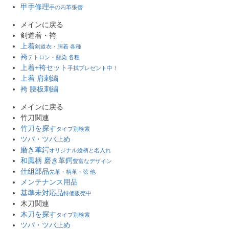
甲手修理
手の内革張替
メインに戻る
剣道着・袴
上着
剣道衣・胴着 各種
袴
テトロン・藍染 各種
上着+袴セット
手拭プレゼント中！
上着 肩刺繍
袴 腰板刺繍
メインに戻る
竹刀関連
竹刀を探す
タイプ別検索
ツバ・ツバ止め
磨き革鍔
オリジナル絵柄と名入れ
和風柄 磨き革鍔
豊富なデザイン
仕組部品
先革・柄革・弦 他
メンテナンス用品
基準未対応品
特価販売中
木刀関連
木刀を探す
タイプ別検索
ツバ・ツバ止め