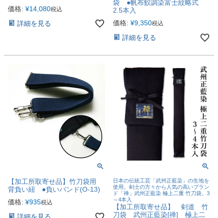
袋 ●帆布鮫調染富士紋略式
価格:
¥
14,080
税込
2.5本入
価格:
¥
9,350
詳細を見る
税込
詳細を見る
【加工所取寄せ品】竹刀袋用
日本の伝統工芸「武州正藍染」の生地を
使用。剣士の方々から人気の高いブラン
背負い紐 ●負いバンド(O-13)
ド「禅」武州正藍染 極上二重 竹刀袋。3
～4本入
価格:
¥
935
税込
【加工所取寄せ品】 剣道 竹
刀袋 武州正藍染[禅] 極上二
詳細を見る