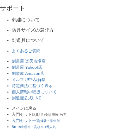
サポート
刺繍について
防具サイズの選び方
剣道具について
よくあるご質問
剣道屋 楽天市場店
剣道屋 Yahoo!店
剣道屋 Amazon店
メルマガ申込/解除
特定商法に基づく表示
個人情報の取扱について
剣道屋公式LINE
メインに戻る
入門セット
防具4点+剣道着袴+竹刀
入門セット一覧
経験・学年別
5mm
中学生・高校生 1番人気