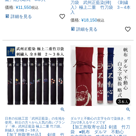
刀袋 武州正藍染[禅] 《刺繍
価格:
¥
11,550
入》極上二重 竹刀袋 3～4本
税込
入
詳細を見る
価格:
¥
18,150
税込
詳細を見る
日本の伝統工芸「武州正藍染」の生地を
ダルマと不動心の文字を白で染抜き。竹
使用。剣士の方々から人気の高いブラン
刀が2本入るサイズです
ド「禅」武州正藍染 極上二重 竹刀袋。
【加工所取寄せ品】剣道 竹刀
刺繍入 全8種 2～3本入
袋 ●帆布 ダルマ 不動心
【加工所取寄せ品】 剣道 竹