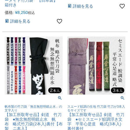
ーメイド竹刀袋 【日本製】
箱付き
詳細を見る
価格:
¥
8,250
税込
詳細を見る
帆布製の竹刀袋「無念無想明鏡止水」の
スエード鮫調の生地 竹刀袋 竹刀が3本入
文字入り
るサイズです
【加工所取寄せ品】剣道 竹刀
【加工所取寄せ品】剣道 竹刀
袋 ●無念無想明鏡止水 帆
袋 ●セミスエード鮫調浮き文
布 略式竹刀袋(2本入)裏付【布
字 平常心是道 略式(3本入)
製 ニ本入】
裏付裏付