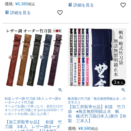
価格:
¥
6,380
税込
詳細を見る
詳細を見る
剣道 レザー調 竹刀袋 3本入 レザー調オ
帆布製の竹刀袋「無念無想明鏡止水」の
ーダーメイド竹刀袋
文字入り
チームでお揃いで持ったり、自分だけの
【加工所取寄せ品】剣道 竹刀
オリジナル竹刀袋にするのもGOOD！プ
袋 ●無念無想明鏡止水 帆
レゼントやお祝い品にも人気！
布 略式竹刀袋(3本入)裏付【布
製 三本入】
【加工所取寄せ品】 剣道 竹
刀袋 3本入 レザー調オーダ
価格:
¥
8,580
税込