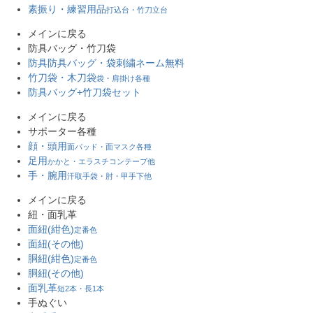
素振り・練習用品
打込台・竹刀立台
メインに戻る
防具バッグ・竹刀袋
防具防具バッグ・袋
刺繍ネーム無料
竹刀袋・木刀袋
袋・肩掛け各種
防具バッグ+竹刀袋セット
メインに戻る
サポーター各種
顔・頭用
面パッド・面マスク各種
足用
かかと・エラスチコンテープ他
手・腕用
汗取手袋・肘・甲手下他
キーワード
メインに戻る
紐・面乳革
面紐(紺色)
定番色
価格
面紐(その他)
〜
胴紐(紺色)
定番色
胴紐(その他)
面乳革
短2本・長1本
商品タグ
手ぬぐい
セール