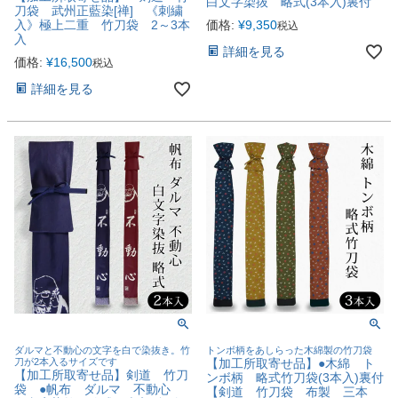
白文字染抜 略式(3本入)裏付
刀袋 武州正藍染[禅] 《刺繍
入》極上二重 竹刀袋 2～3本
価格:
¥
9,350
税込
入
詳細を見る
価格:
¥
16,500
税込
詳細を見る
ダルマと不動心の文字を白で染抜き。竹
トンボ柄をあしらった木綿製の竹刀袋
刀が2本入るサイズです
【加工所取寄せ品】●木綿 ト
【加工所取寄せ品】剣道 竹刀
ンボ柄 略式竹刀袋(3本入)裏付
袋 ●帆布 ダルマ 不動心
【剣道 竹刀袋 布製 三本