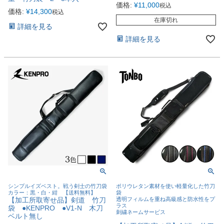
価格:
¥
11,000
税込
価格:
¥
14,300
税込
在庫切れ
詳細を見る
詳細を見る
シンプルイズベスト。戦う剣士の竹刀袋
ポリウレタン素材を使い軽量化した竹刀
カラー：黒・白・紺 【送料無料】
袋
【加工所取寄せ品】剣道 竹刀
透明フィルムを重ね高級感と防水性をプ
ラス
袋 ●KENPRO ●V1-N 木刀
刺繍ネームサービス
ベルト無し