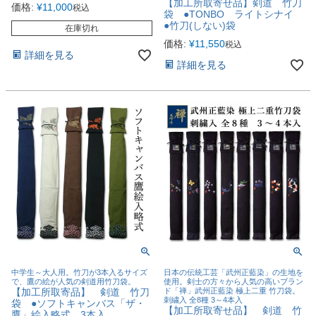
【加工所取寄せ品】剣道 竹刀
価格:
¥
11,000
税込
袋 ●TONBO ライトシナイ
●竹刀(しない)袋
在庫切れ
価格:
¥
11,550
税込
詳細を見る
詳細を見る
中学生～大人用。竹刀が3本入るサイズ
日本の伝統工芸「武州正藍染」の生地を
で、鷹の絵が人気の剣道用竹刀袋。
使用。剣士の方々から人気の高いブラン
【加工所取寄品】 剣道 竹刀
ド「禅」武州正藍染 極上二重 竹刀袋。
刺繍入 全8種 3～4本入
袋 ●ソフトキャンバス「ザ・
【加工所取寄せ品】 剣道 竹
鷹」絵入略式 3本入