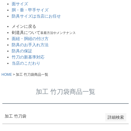
面サイズ
バンドル販売
胴・垂・甲手サイズ
防具サイズは当店にお任せ
メインに戻る
予約商品
剣道具について
装着方法やメンテナンス
予約商品のみを表示
面紐・胴紐の付け方
防具のお手入れ方法
並び順
防具の保証
新着順
竹刀の新基準対応
登録順
当店のこだわり
価格が安い順
価格が高い順
HOME
加工 竹刀袋商品一覧
優先度順
レビュー順
加工 竹刀袋商品一覧
キーワードヒット順
検索
加工 竹刀袋
詳細検索