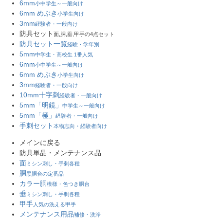
6mm
小中学生～一般向け
6mm めぶき
小学生向け
3mm
経験者・一般向け
防具セット
面,胴,垂,甲手の4点セット
防具セット一覧
経験・学年別
5mm
中学生・高校生 1番人気
6mm
小中学生～一般向け
6mm めぶき
小学生向け
3mm
経験者・一般向け
10mm十字刺
経験者・一般向け
5mm「明鏡」
中学生～一般向け
5mm「極」
経験者・一般向け
手刺セット
本物志向・経験者向け
メインに戻る
防具単品・メンテナンス品
面
ミシン刺し・手刺各種
胴
黒胴台の定番品
カラー胴
模様・色つき胴台
垂
ミシン刺し・手刺各種
甲手
人気の洗える甲手
メンテナンス用品
補修・洗浄